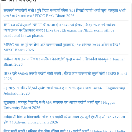
🆕नवीन अपडेट्स
सरकारी नोकरीची संधी ! पुणे जिल्हा मध्यवर्ती बँकेत २८९ शिपाई पदांची भरती सुरु; पात्रता १२वी
पास ! त्वरित अर्ज करा ! PDCC Bank Bharti 2026
JEE च्या परीक्षेप्रमाणे NEET ची परीक्षा दोन टप्प्यामध्ये होणार ; केंद्र सरकारचे सर्वोच्च
न्यायालयात प्रतिज्ञापत्र सादर ! Like the JEE exam, the NEET exam will be
conducted in two phases.
MPSC गट -क पूर्व परीक्षेचा अर्ज करण्यासाठी मुदतवाढ ; १० ऑगस्ट २०२६ अंतिम तारीख !
MPSC Bharti 2026
सर्वोच्च न्यायालयाचा निर्णय ! पदवीधर वेतनश्रेणी पुन्हा थांबली ; शिक्षकांना धाकधूक ! Teacher
Bharti 2026
IBPS द्वारे ११४०३ कलर्क पदांची मोठी भरती ; बँकेत काम करण्याची सुवर्ण संधी ! IBPS Bharti
2026
महाराष्ट्रात अभियांत्रिकी प्रवेशासाठी तब्बल २ लाख १६ हजार जागा उपलब्ध ! Engineering
Admission 2026
खुशखबर ! नागपूर विद्यापीठ मध्ये १३९ सहायक प्राध्यापक पदांची भरती सुरु ! Nagpur
University Bharti 2026
आदिवासी विकास विभागातील चौकीदार पदांची परीक्षा आता २८ जुलै ऐवजी २ ऑगस्ट २०२६ ला
होणार ! Adivasi vibhag bharti 2026
बँकेत मोठी भरती ! युनियन बँक ऑफ इंडिया मध्ये ३९५ पदांची भरती ! Union Bank of India