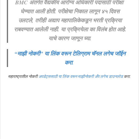
BMC अंतर्गत वैद्यकीय आरोग्य अधिकारी पदासाठी परीक्षा
खुशखबर ! रेल्वे मध्ये ४०९८ जुनिअर इंजिनिअर पदांची मोठी भरती ; अर्ज प्रक्रिया सुरु ! Rai
घेण्यात आली होती. परीक्षेचा निकाल लागून ४५ दिवस
उलटले, तरीही अद्याप महापालिकेकडून भरती प्रक्रिया
राबवण्यात आलेली नाही. या प्रक्रियेला का विलंब होत आहे.
याचे कारण जाणून घ्या.
“माझी नोकरी”
या लिंक वरून टेलिग्राम चॅनल लगेच जॉईन
करा
.
महाराष्ट्रातील नोकरी
अपडेट्ससाठी या लिंक वरून माझीनोकरी अँप लगेच डाउनलोड
करा.