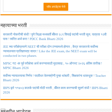
महत्वाच्या भरती
सरकारी नोकरीची संधी ! पुणे जिल्हा मध्यवर्ती बँकेत २८९ शिपाई पदांची भरती सुरु; पात्रता १२वी
पास ! त्वरित अर्ज करा ! PDCC Bank Bharti 2026
JEE च्या परीक्षेप्रमाणे NEET ची परीक्षा दोन टप्प्यामध्ये होणार ; केंद्र सरकारचे सर्वोच्च
न्यायालयात प्रतिज्ञापत्र सादर ! Like the JEE exam, the NEET exam will be
conducted in two phases.
MPSC गट -क पूर्व परीक्षेचा अर्ज करण्यासाठी मुदतवाढ ; १० ऑगस्ट २०२६ अंतिम तारीख !
MPSC Bharti 2026
सर्वोच्च न्यायालयाचा निर्णय ! पदवीधर वेतनश्रेणी पुन्हा थांबली ; शिक्षकांना धाकधूक ! Teacher
Bharti 2026
IBPS द्वारे ११४०३ कलर्क पदांची मोठी भरती ; बँकेत काम करण्याची सुवर्ण संधी ! IBPS Bharti
2026