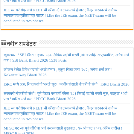
पास ! त्वरित अर्ज करा ! PDCC Bank Bharti 2026
JEE च्या परीक्षेप्रमाणे NEET ची परीक्षा दोन टप्प्यामध्ये होणार ; केंद्र सरकारचे सर्वोच्च
न्यायालयात प्रतिज्ञापत्र सादर ! Like the JEE exam, the NEET exam will be
conducted in two phases.
🆕नवीन अपडेट्स
खुशखबर !! SBI बँकेत १ हजार ५३८ लिपिक पदांची भरती ,नवीन जाहिरात प्रकाशित; लगेच अर्ज
करा ! SBI Bank Bharti 2026 1538 Posts
कोकण रेल्वेत विविध पदांची भरती होणार , एकूण रिक्त जागा २०२ ; लगेच अर्ज करा !
Kokanrailway Bharti 2026
ISRO मध्ये ३३६ रिक्त पदांची भरती सुरु ; पदवीधरांसाठी नोकरीची संधी ! ISRO Bharti 2026
सरकारी नोकरीची संधी ! पुणे जिल्हा मध्यवर्ती बँकेत २८९ शिपाई पदांची भरती सुरु; पात्रता १२वी
पास ! त्वरित अर्ज करा ! PDCC Bank Bharti 2026
JEE च्या परीक्षेप्रमाणे NEET ची परीक्षा दोन टप्प्यामध्ये होणार ; केंद्र सरकारचे सर्वोच्च
न्यायालयात प्रतिज्ञापत्र सादर ! Like the JEE exam, the NEET exam will be
conducted in two phases.
MPSC गट -क पूर्व परीक्षेचा अर्ज करण्यासाठी मुदतवाढ ; १० ऑगस्ट २०२६ अंतिम तारीख !
MPSC Bharti 2026