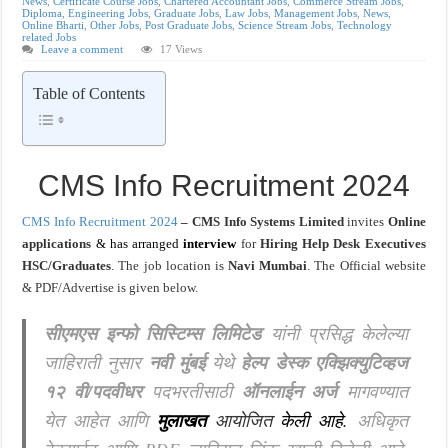
News
,
Certificate Course Jobs
,
Chartered Accountant Jobs
,
Commerce Stream Jobs
,
Diploma
,
Engineering Jobs
,
Graduate Jobs
,
Law Jobs
,
Management Jobs
,
News
,
Online Bharti
,
Other Jobs
,
Post Graduate Jobs
,
Science Stream Jobs
,
Technology
खुशखबर ! नागपूर विद्यापीठ मध्ये १३९ सहायक प्राध्यापक पदांची भरती सुरु ! Nagpur Universi
related Jobs
Leave a comment
17 Views
Table of Contents
CMS Info Recruitment 2024
CMS Info Recruitment 2024
– CMS Info Systems Limited
invites
Online
applications
& has arranged
interview
for
Hiring Help Desk Executives
HSC/Graduates
. The job location is
Navi Mumbai
. The Official website
& PDF/Advertise is given below.
सीएमएस इन्फो सिस्टिम्स लिमिटेड
यांनी प्रसिद्ध केलेल्या
जाहिराती नुसार
नवी मुंबई
येथे
हेल्प डेस्क एक्झिक्युटिव्हज
१२ वी/पदवीधर
पदभरतीसाठी
ऑनलाईन अर्ज
मागवण्यात
येत आहेत आणि
मुलाखत
आयोजित
केली आहे
.
अधिकृत