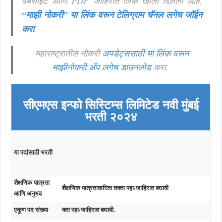
वेबसाईट आणि PDF जाहिरात लिंक खाली दिलेली आहे.
“माझी नोकरी”
या लिंक वरून टेलिग्राम चॅनल लगेच जॉईन
करा
.
महाराष्ट्रातील नोकरी
अपडेट्ससाठी या लिंक वरून
माझीनोकरी अँप लगेच डाउनलोड
करा.
सीएमएस इन्फो सिस्टिम्स लिमिटेड नवी मुंबई
भरती २०२४
या पदांसाठी भरती
शैक्षणिक पात्रता
शैक्षणिक पात्रताकरिता तक्ता पहा/जाहिरात बघावी
.
आणि अनुभव
एकूण पद संख्या
क्ता पहा/जाहिरात बघावी.