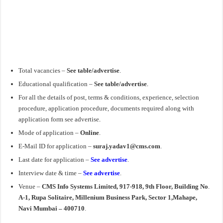
Total vacancies –
See table/advertise
.
Educational qualification –
See table/advertise
.
For all the details of post, terms & conditions, experience, selection
procedure, application procedure, documents required along with
application form see advertise
.
Mode of application –
Online
.
E-Mail ID
for application
–
suraj.yadav1@cms.com
.
Last date for application –
See advertise
.
Interview date & time –
See advertise
.
Venue –
CMS Info Systems Limited, 917-918, 9th Floor, Building No
.
A-1, Rupa Solitaire, Millenium Business Park, Sector 1,Mahape,
Navi Mumbai – 400710
.