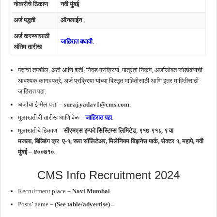
नोकरीचे ठिकाण
नवी मुंबई
अर्ज पद्धती
ऑनलाईन
.
अर्ज करण्यासाठी
जाहिरात बघावी
.
अंतिम तारीख
पदांचा तपशील, अटी आणि शर्ती, निवड प्रक्रिया, पात्रता निकष, अर्जासोबत जोडावयाची
आवश्यक कागदपत्रे, अर्ज प्रक्रिया यांच्या विस्तृत माहितीसाठी आणि इतर माहितीसाठी
जाहिरात पहा.
अर्जाचा ई-मेल पत्ता –
suraj.yadav1@cms.com
.
मुलाखतीची तारीख आणि वेळ –
जाहिरात पहा
.
मुलाखतीचे ठिकाण –
सीएमएस इन्फो सिस्टिम्स लिमिटेड, ९१७-९१८, ९ वा
मजला,
बिल्डिंग क्र
.
ए-१,
रूपा सॉलिटेअर, मिलेनियम बिझनेस पार्क, सेक्टर १, महापे,
नवी
मुंबई – ४००७१०
.
CMS Info Recruitment 2024
Recruitment place –
Navi Mumbai
.
Posts’ name –
(See table/advertise) –