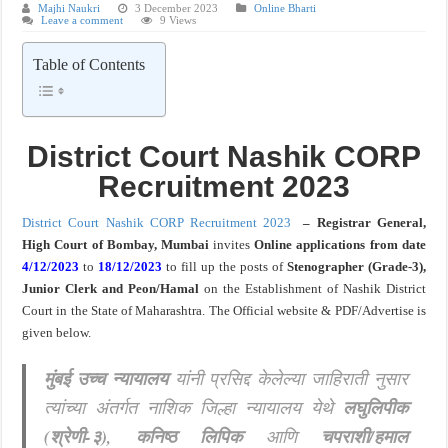
Majhi Naukri
3 December 2023
Online Bharti
Leave a comment
9 Views
खुशखबर ! नागपूर विद्यापीठ मध्ये १३९ सहायक प्राध्यापक पदांची भरती सुरु ! Nagpur Universi
Table of Contents
District Court Nashik CORP
Recruitment 2023
District Court Nashik CORP Recruitment 2023
– Registrar General,
High Court of Bombay, Mumbai
invites
Online
applications
from date
4/12/2023
to
18/12/2023
to fill up the
posts of
Stenographer (Grade-3),
Junior
Clerk and Peon/Hamal
on the Establishment of Nashik District
Court
in
the State of Maharashtra. The Official
w
ebsite & PDF/Advertise is
given
below.
मुंबई उच्च न्यायालय
यांनी प्रसिद्द केलेल्या जाहिराती नुसार
त्यांच्या अंतर्गत नाशिक जिल्हा न्यायालय येथे
लघुलिपीक
(श्रेणी-३), कनिष्ठ लिपिक
आणि
चपराशी/हमाल