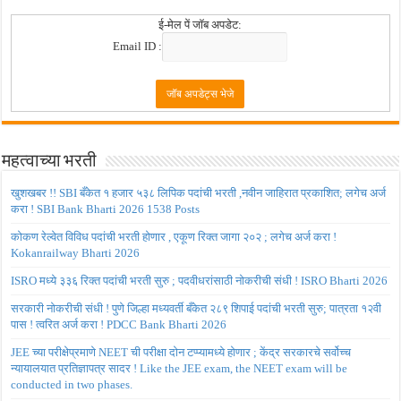
ई-मेल पें जॉब अपडेट:
Email ID :
महत्वाच्या भरती
खुशखबर !! SBI बँकेत १ हजार ५३८ लिपिक पदांची भरती ,नवीन जाहिरात प्रकाशित; लगेच अर्ज
करा ! SBI Bank Bharti 2026 1538 Posts
कोकण रेल्वेत विविध पदांची भरती होणार , एकूण रिक्त जागा २०२ ; लगेच अर्ज करा !
Kokanrailway Bharti 2026
ISRO मध्ये ३३६ रिक्त पदांची भरती सुरु ; पदवीधरांसाठी नोकरीची संधी ! ISRO Bharti 2026
सरकारी नोकरीची संधी ! पुणे जिल्हा मध्यवर्ती बँकेत २८९ शिपाई पदांची भरती सुरु; पात्रता १२वी
पास ! त्वरित अर्ज करा ! PDCC Bank Bharti 2026
JEE च्या परीक्षेप्रमाणे NEET ची परीक्षा दोन टप्प्यामध्ये होणार ; केंद्र सरकारचे सर्वोच्च
न्यायालयात प्रतिज्ञापत्र सादर ! Like the JEE exam, the NEET exam will be
conducted in two phases.