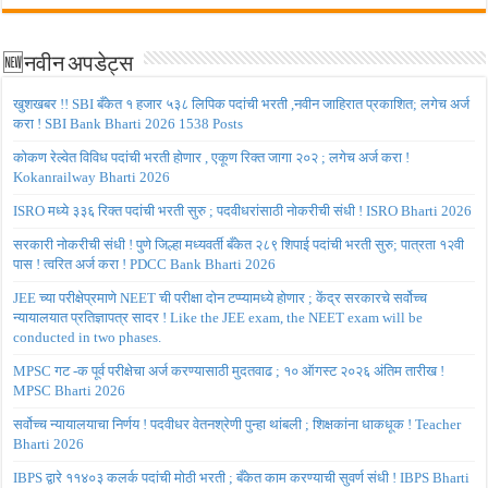
🆕नवीन अपडेट्स
खुशखबर !! SBI बँकेत १ हजार ५३८ लिपिक पदांची भरती ,नवीन जाहिरात प्रकाशित; लगेच अर्ज
करा ! SBI Bank Bharti 2026 1538 Posts
कोकण रेल्वेत विविध पदांची भरती होणार , एकूण रिक्त जागा २०२ ; लगेच अर्ज करा !
Kokanrailway Bharti 2026
ISRO मध्ये ३३६ रिक्त पदांची भरती सुरु ; पदवीधरांसाठी नोकरीची संधी ! ISRO Bharti 2026
सरकारी नोकरीची संधी ! पुणे जिल्हा मध्यवर्ती बँकेत २८९ शिपाई पदांची भरती सुरु; पात्रता १२वी
पास ! त्वरित अर्ज करा ! PDCC Bank Bharti 2026
JEE च्या परीक्षेप्रमाणे NEET ची परीक्षा दोन टप्प्यामध्ये होणार ; केंद्र सरकारचे सर्वोच्च
न्यायालयात प्रतिज्ञापत्र सादर ! Like the JEE exam, the NEET exam will be
conducted in two phases.
MPSC गट -क पूर्व परीक्षेचा अर्ज करण्यासाठी मुदतवाढ ; १० ऑगस्ट २०२६ अंतिम तारीख !
MPSC Bharti 2026
सर्वोच्च न्यायालयाचा निर्णय ! पदवीधर वेतनश्रेणी पुन्हा थांबली ; शिक्षकांना धाकधूक ! Teacher
Bharti 2026
IBPS द्वारे ११४०३ कलर्क पदांची मोठी भरती ; बँकेत काम करण्याची सुवर्ण संधी ! IBPS Bharti