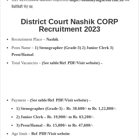
वेळोवेळी भेट द्या.
District Court Nashik CORP
Recruitment 2023
Recruitment Place –
Nashik
.
Posts Name –
1)
Stenographer (Grade-3) 2) Junior
Clerk 3)
Peon/Hamal
.
Total Vacancies –
(See table/Ref
.
PDF/Visit website) –
Payment –
(See table/Ref
.
PDF/Visit website) –
1)
Stenographer (Grade-3) – Rs
.
38.600
/- to Rs
.
1,22,800
/-
.
2) Junior
Clerk –
Rs
.
19,900/- to Rs
.
63,200
/-
.
3) Peon/Hamal –
Rs
.
15,000/- to Rs
.
47,600
/-
.
Age limit –
Ref
.
PDF/Visit website
.