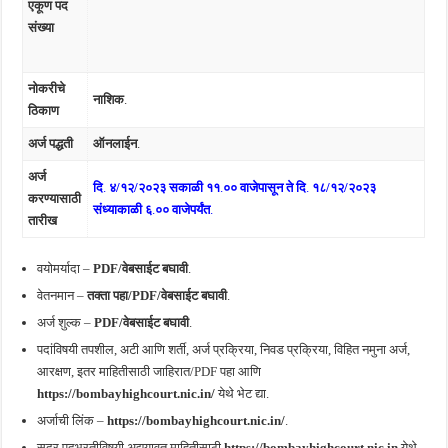
एकूण पद
संख्या
नोकरीचे
नाशिक
.
ठिकाण
अर्ज पद्धती
ऑनलाईन
.
अर्ज
दि
.
४/१२/२०२३ सकाळी ११
.
०० वाजेपासून ते दि
.
१८/१२/२०२३
करण्यासाठी
संध्याकाळी ६
.
०० वाजेपर्यंत
.
तारीख
वयोमर्यादा –
PDF/वेबसाईट बघावी
.
वेतनमान –
तक्ता पहा/
PDF/वेबसाईट बघावी
.
अर्ज शुल्क –
PDF/वेबसाईट बघावी
.
पदांविषयी तपशील, अटी आणि शर्ती, अर्ज प्रक्रिया, निवड प्रक्रिया, विहित नमुना अर्ज,
आरक्षण, इतर माहितीसाठी जाहिरात/PDF पहा आणि
https://bombayhighcourt.nic.in/
येथे भेट द्या.
अर्जाची लिंक –
https://bombayhighcourt.nic.in/
.
सदर पदभरतीविषयी अद्ययावत माहितीसाठी
https://bombayhighcourt.nic.in
येथे