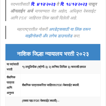
पदभरतीसाठी
दि
.
४/१२/२०२३
ते
दि
.
१८/१२/२०२३
पासून
ऑनलाईन
अर्ज
मागवण्यात येत आहेत
.
अधिकृत वेबसाईट
आणि PDF जाहिरात लिंक खाली दिलेली आहे.
महाराष्ट्रातील नोकरी
अपडेट्ससाठी या लिंक वरून
माझीनोकरी अँप लगेच डाउनलोड
करा.
नाशिक जिल्हा न्यायालय भरती २०२३
या पदांसाठी
१) लघुलिपीक (श्रेणी-३) २) कनिष्ठ लिपिक
३)
चपराशी/हमाल
भरती
शैक्षणिक
पात्रता
शैक्षणिक पात्रताकरिता जाहिरात/PDF/वेबसाईट बघावी
.
आणि
अनुभव
(तक्ता पहा/PDF/वेबसाईट बघावी) –