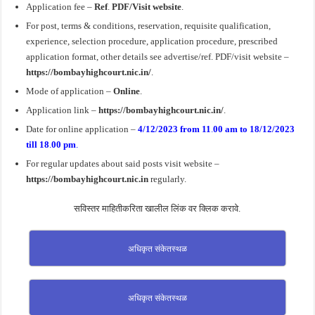
Application fee –
Ref
.
PDF/Visit website
.
For post, terms & conditions, reservation, requisite qualification,
experience, selection procedure, application procedure, prescribed
application format, other details see advertise/ref. PDF/visit website –
https://bombayhighcourt.nic.in/
.
Mode of application –
Online
.
Application link –
https://bombayhighcourt.nic.in/
.
Date for online application –
4/12/2023 from 11
.
00 am to 18/12/2023
till 18
.
00 pm
.
For regular updates about said posts visit website –
https://bombayhighcourt.nic.in
regularly.
सविस्तर माहितीकरिता खालील लिंक वर क्लिक करावे.
अधिकृत संकेतस्थळ
अधिकृत संकेतस्थळ