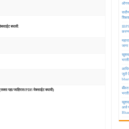
ऑगस्
सर्वो
शिक्
वेबसाईट बघावी
.
IBPS 
करण्य
महारा
जागा
खुशखब
भरती
आदिव
जुलै
bhar
बँकेत
(तक्ता पहा/जाहिरात/PDF/वेबसाईट बघावी)
भरती
खुशखब
अर्ज
Bhar