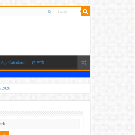
Age Calculator
संपर्क
ti 2026
 JEE exam, the NEET exam will be conducted in two phases.