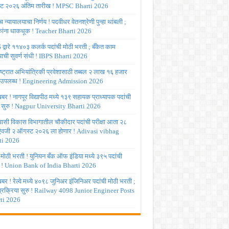
ट २०२६ अंतिम तारीख ! MPSC Bharti 2026
च्च न्यायालयाचा निर्णय ! पदवीधर वेतनश्रेणी पुन्हा थांबली ;
षकांना धाकधूक ! Teacher Bharti 2026
द्वारे ११४०३ कलर्क पदांची मोठी भरती ; बँकेत काम
ाची सुवर्ण संधी ! IBPS Bharti 2026
ष्ट्रात अभियांत्रिकी प्रवेशासाठी तब्बल २ लाख १६ हजार
 उपलब्ध ! Engineering Admission 2026
र ! नागपूर विद्यापीठ मध्ये १३९ सहायक प्राध्यापक पदांची
 सुरु ! Nagpur University Bharti 2026
ासी विकास विभागातील चौकीदार पदांची परीक्षा आता २८
 ऐवजी २ ऑगस्ट २०२६ ला होणार ! Adivasi vibhag
ti 2026
 मोठी भरती ! युनियन बँक ऑफ इंडिया मध्ये ३९५ पदांची
 ! Union Bank of India Bharti 2026
र ! रेल्वे मध्ये ४०९८ जुनिअर इंजिनिअर पदांची मोठी भरती ;
 प्रक्रिया सुरु ! Railway 4098 Junior Engineer Posts
ti 2026