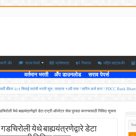
ोकरी अँप
सराव पेपर्स
प्रवेशपत्र
निकाल
जॉईन व्हाट्सअँप
वर्तमान भरती
|
अँप डाउनलोड
|
सराव पेपर्स
्यवर्ती बँकेत २८९ शिपाई पदांची भरती सुरु; पात्रता १२वी पास ! त्वरित अर्ज करा ! PDCC Bank Bhar
्षा दोन टप्प्यामध्ये होणार ; केंद्र सरकारचे सर्वोच्च न्यायालयात प्रतिज्ञापत्र सादर ! Like the
ण्यासाठी मुदतवाढ ; १० ऑगस्ट २०२६ अंतिम तारीख ! MPSC Bharti 2026
िरोली येथे बाह्ययंत्रणेद्वारे डेटा एन्ट्री ऑपरेटर सेवा पुरवठा करण्यासाठी निविदा सूचना
वेतनश्रेणी पुन्हा थांबली ; शिक्षकांना धाकधूक ! Teacher Bharti 2026
चिरोली येथे बाह्ययंत्रणेद्वारे डेटा
भरती ; बँकेत काम करण्याची सुवर्ण संधी ! IBPS Bharti 2026