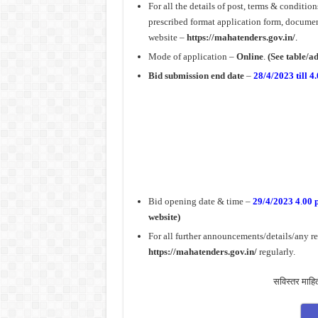
For all the details of post, terms & conditio
prescribed format application form, document
website –
https://mahatenders.gov.in/
.
Mode of application –
Online
.
(See table/ad
Bid submission end date
–
28/4/2023 till 4
Bid opening date & time –
29/4/2023 4
.
00 
website)
For all further announcements/details/any r
https://mahatenders.gov.in/
regularly.
सविस्तर माहि