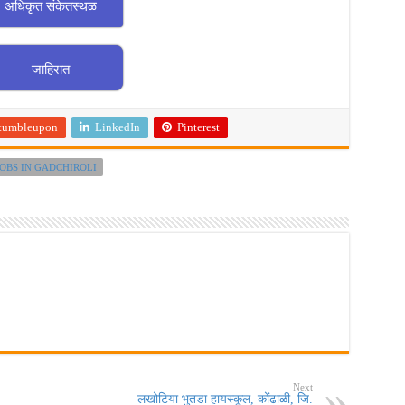
अधिकृत संकेतस्थळ
जाहिरात
tumbleupon
LinkedIn
Pinterest
JOBS IN GADCHIROLI
Next
लखोटिया भुतडा हायस्कूल, कोंढाळी, जि.