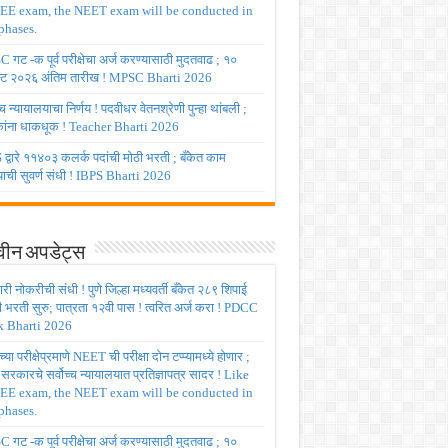
JEE exam, the NEET exam will be conducted in
phases.
गट -क पूर्व परीक्षेचा अर्ज करण्यासाठी मुदतवाढ ; १०
ट २०२६ अंतिम तारीख ! MPSC Bharti 2026
च्च न्यायालयाचा निर्णय ! पदवीधर वेतनश्रेणी पुन्हा थांबली ;
षकांना धाकधूक ! Teacher Bharti 2026
द्वारे ११४०३ कलर्क पदांची मोठी भरती ; बँकेत काम
ाची सुवर्ण संधी ! IBPS Bharti 2026
ीन अपडेट्स
ी नोकरीची संधी ! पुणे जिल्हा मध्यवर्ती बँकेत २८९ शिपाई
ी भरती सुरु; पात्रता १२वी पास ! त्वरित अर्ज करा ! PDCC
 Bharti 2026
्या परीक्षेप्रमाणे NEET ची परीक्षा दोन टप्प्यामध्ये होणार ;
र सरकारचे सर्वोच्च न्यायालयात प्रतिज्ञापत्र सादर ! Like
JEE exam, the NEET exam will be conducted in
phases.
गट -क पूर्व परीक्षेचा अर्ज करण्यासाठी मुदतवाढ ; १०