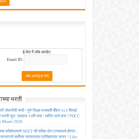
 2026
ई-मेल पें जॉब अपडेट:
Email ID :
ाच्या भरती
ी नोकरीची संधी ! पुणे जिल्हा मध्यवर्ती बँकेत २८९ शिपाई
ी भरती सुरु; पात्रता १२वी पास ! त्वरित अर्ज करा ! PDCC
 Bharti 2026
्या परीक्षेप्रमाणे NEET ची परीक्षा दोन टप्प्यामध्ये होणार ;
र सरकारचे सर्वोच्च न्यायालयात प्रतिज्ञापत्र सादर ! Like