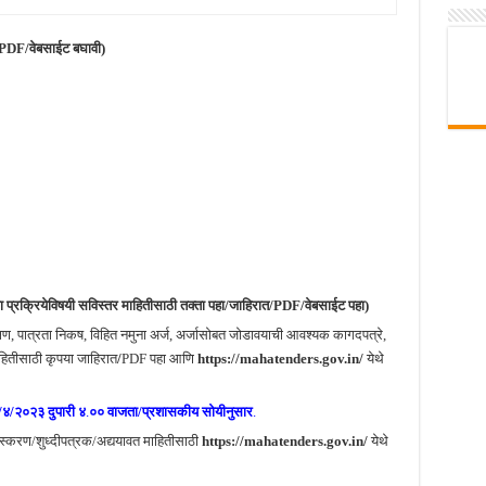
/PDF/वेबसाईट बघावी)
ा प्रक्रियेविषयी सविस्तर माहितीसाठी तक्ता पहा/जाहिरात/PDF/वेबसाईट पहा)
षण, पात्रता निकष, विहित नमुना अर्ज, अर्जासोबत जोडावयाची आवश्यक कागदपत्रे,
ाहितीसाठी कृपया जाहिरात
/
PDF पहा आणि
https://mahatenders.gov.in/
येथे
४/२०२३ दुपारी ४
.
०० वाजता/प्रशासकीय सोयीनुसार
.
्करण/शुध्दीपत्रक/अद्ययावत माहितीसाठी
https://mahatenders.gov.in/
येथे