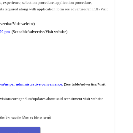
ns, experience, selection procedure, application procedure,
s required along with application form see advertise/ref. PDF/Visit
vertise
/Visit website)
.00 pm
.
(See table/advertise
/Visit website)
pm
/
as per administrative
convenience
.
(
See table/advertise
/Visit
evision/corrigendum/updates about said recruitment visit website –
तीकरिता खालील लिंक वर क्लिक करावे.