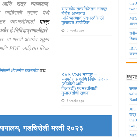
हा आणि सत्र न्यायालय,
the 
शासकीय तंत्रनिकेतन नागपूर –
two 
या जाहिराती नुसार येथे
विविध अभ्यागत
अधिव्याख्याता पदभरतींसाठी
MPSC 
ेटर
पदभरतीसाठी
पात्र
मुलाखत आयोजित
ऑगस्
पर्यंत ई-निविदाप्रणालीद्वारे
3 weeks ago
सर्वो
ेत
.
या भरती अंतर्गत एकूण
शिक्
आणि PDF जाहिरात लिंक
IBPS 
करण्य
झीनोकरी अँप लगेच डाउनलोड
करा.
KVS VSN नागपूर –
🆕नव
समुपदेशक आणि विशेष शिक्षक
(टीजीटी आणि
पीआरटी) पदभरतींसाठी
सरकार
मुलाखतीची सूचना
पदांच
Bank
3 weeks ago
JEE च
केंद्
the 
two 
न्यायालय, गडचिरोली
भरती २०२३
MPSC 