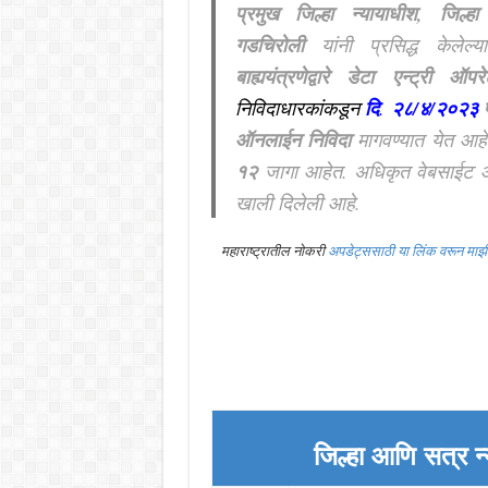
प्रमुख जिल्हा न्यायाधीश, जिल्
गडचिरोली
यांनी प्रसिद्ध केलेल्
बाह्ययंत्रणेद्वारे डेटा एन्ट्री ऑपर
निविदाधारकांकडून
दि
.
२८/४/२०२३
ऑनलाईन निविदा
मागवण्यात येत आह
१२
जागा आहेत. अधिकृत वेबसाईट 
खाली दिलेली आहे.
महाराष्ट्रातील नोकरी
अपडेट्ससाठी या लिंक वरून मा
जिल्हा आणि सत्र 