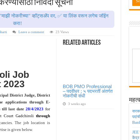
 करण्यासाठी निविदा सूचना
ाठी तब्बल २ लाख १६ हजार जागा उपलब्ध ! Engineering Admission 2026
 सहायक प्राध्यापक पदांची भरती सुरु ! Nagpur University Bharti 2026
"माझी नोकरीच्या" व्हॉट्सॲप वर, ✅ या लिंक वरून लगेच जॉईन
दांची परीक्षा आता २८ जुलै ऐवजी २ ऑगस्ट २०२६ ला होणार ! Adivasi vibhag bharti 2026
करा!
डिया मध्ये ३९५ पदांची भरती ! Union Bank of India Bharti 2026
harti
Leave a comment
23 Views
ंजिनिअर पदांची मोठी भरती ; अर्ज प्रक्रिया सुरु ! Railway 4098 Junior Engineer Posts Bharti
Related Articles
li Job
 2023
BOB PMO Professional
– पदवीधर ; ५ पदभरतीं अंतर्गत
ipal District Judge, District
नोकरीची संधी
महत्व
ne applications through E-
3 weeks ago
till last date
28/4/2023
for
सरकार
ct Court Gadchiroli
through
पदांच
Bank
ancies. The job location is
ise is given below.
JEE च
केंद्