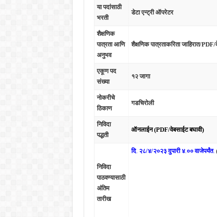
या पदांसाठी
डेटा एन्ट्री ऑपरेटर
भरती
शैक्षणिक
पात्रता आणि
शैक्षणिक पात्रताकरिता जाहिरात/PDF/
अनुभव
एकूण पद
१२ जागा
संख्या
नोकरीचे
गडचिरोली
ठिकाण
निविदा
ऑनलाईन
(PDF/वेबसाईट बघावी)
पद्धती
दि
.
२८/४/२०२३ दुपारी ४
.
०० वाजेपर्यंत
.
निविदा
पाठव
ण्यासाठी
अंतिम
तारीख