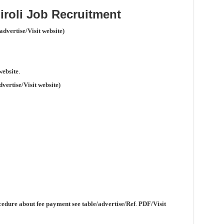
roli Job Recruitment
/advertise
/Visit website)
website
.
dvertise
/Visit website)
cedure about fee payment see table/advertise/Ref
.
PDF/Visit