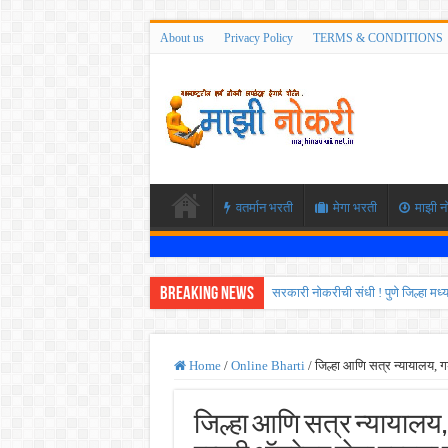
About us
Privacy Policy
TERMS & CONDITIONS
वतर्मान भरती
मेगा भरती
माझी न
Breaking News
सरकारी नोकरीची संधी ! पुणे जिल्हा मध
JEE च्या परीक्षेप्रमाणे NEET ची परीक
MPSC गट -क पूर्व परीक्षेचा अर्ज कर
Home
/
Online Bharti
/
जिल्हा आणि सत्र न्यायालय, गडच
सर्वोच्च न्यायालयाचा निर्णय ! पदवीधर 
जिल्हा आणि सत्र न्यायालय, गड
IBPS द्वारे ११४०३ कलर्क पदांची मोठी 