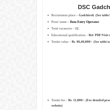
DSC Gadchi
Recruitment place –
Gadchiroli
.
(See table
Posts’ name –
Data Entry Operator
.
Total vacancies –
12
.
Educational qualification –
Ref
.
PDF/Visit 
Tender value –
Rs
.
86,40,000/-
.
(See table/a
Tender fee –
Rs
.
11,000/-
.
(For detailed pro
website)