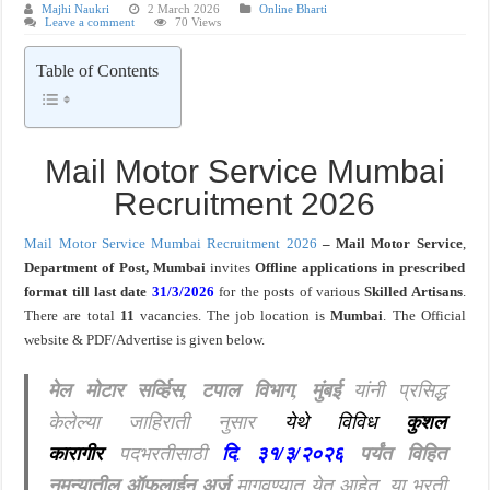
Majhi Naukri
2 March 2026
Online Bharti
Leave a comment
70 Views
खुशखबर ! नागपूर विद्यापीठ मध्ये १३९ सहायक प्राध्यापक पदांची भरती सुरु ! Nagpur Universi
Table of Contents
Mail Motor Service Mumbai
Recruitment 2026
Mail Motor Service Mumbai Recruitment 2026
–
Mail Motor Service
,
Department of Post, Mumbai
invites
Offline applications in prescribed
format till last
date
31/3/2026
for the posts of various
Skilled Artisans
.
There are total
11
vacancies. The job location is
Mumbai
. The Official
website & PDF/Advertise is given below.
मेल मोटार सर्व्हिस, टपाल विभाग, मुंबई
यांनी प्रसिद्ध
केलेल्या जाहिराती नुसार
येथे विविध
कुशल
कारागीर
पदभरतीसाठी
दि
.
३१/३/२०२६
पर्यंत विहित
नमुन्यातील ऑफलाईन अर्ज
मागवण्यात येत आहेत. या भरती