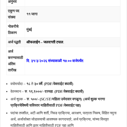
अनुभव
एकूण पद
११ जागा
संख्या
नोकरीचे
मुंबई
ठिकाण
अर्ज पद्धती
ऑफलाईन –
जलदगती टपाल
.
अर्ज
करण्यासाठी
दि
.
३१/३/२०२६ संध्याकाळी १७
.
०० वाजेपर्यंत
.
अंतिम
तारीख
वयोमर्यादा –
१८
ते
३० वर्षे
.
(PDF/वेबसाईट बघावी)
वेतनमान –
रु
.
१९,९०००/- दरमहा
.
(PDF/वेबसाईट बघावी)
अर्ज शुल्क –
रु
.
५००/- (
SC/ST/
महिला उमेदवार वगळून)
.
(अर्ज शुल्क भरणा
प्रक्रियेविषयी सविस्तर माहितीसाठी PDF/वेबसाईट पहा)
पदांचा तपशील, अटी आणि शर्ती, निवड प्रक्रिया, आरक्षण, पात्रता निकष, विहित नमुना
अर्ज, अर्जासोबत जोडावयाची आवश्यक कागदपत्रे, अर्ज प्रक्रिया, यांच्या विस्तृत
माहितीसाठी आणि इतर माहितीसाठी PDF पहा आणि