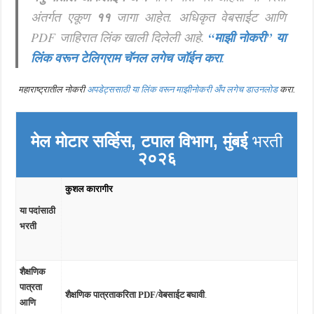
अंतर्गत एकूण
११
जागा आहेत. अधिकृत वेबसाईट आणि
PDF जाहिरात लिंक खाली दिलेली आहे.
“माझी नोकरी”
या
लिंक वरून टेलिग्राम चॅनल लगेच जॉईन करा
.
महाराष्ट्रातील नोकरी
अपडेट्ससाठी या लिंक वरून माझीनोकरी अँप लगेच डाउनलोड
करा.
मेल मोटार सर्व्हिस, टपाल विभाग, मुंबई
भरती
२०२६
कुशल कारागीर
या पदांसाठी
भरती
शैक्षणिक
पात्रता
शैक्षणिक पात्रताकरिता PDF/वेबसाईट बघावी
.
आणि