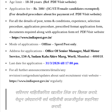
Age limit –
18-30 years
.
(Ref
.
PDF/Visit website)
Application fee –
Rs
.
500/- (SC/ST/Female candidates exempted)
.
(For detailed procedure about fee payment ref
.
PDF/Visit website)
For all the details of post, terms & conditions, experience, selection
procedure, application procedure, prescribed format application form,
documents required along with application form ref. PDF/Visit website
–
https://www.indiapost.gov.in/
Mode of applications –
Offline – Speed Post only
.
Address for applications –
Office Of Senior Manager, Mail Motor
Service, 134-A, Sudam Kalu Ahire Marg, Worli
, Mumbai – 400018
.
Last date for application –
31/3/2026
till
17
.
00 pm
.
For all further announcements/details/any
revision/corrigendum/updates about said recruitment visit website –
https://www.indiapost.gov.in/
regularly.
सविस्तर माहितीकरिता खालील लिंक वर क्लिक करावे.
येथून उमेदवारांनी सर्व माहितीची काळजीपूर्वक शहानिशा
करावी.