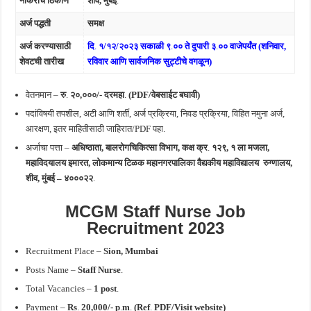
नोकरीचे ठिकाण
शीव, मुंबई
.
अर्ज पद्धती
समक्ष
अर्ज करण्यासाठी
दि
.
१/१२/२०२३
सकाळी ९
.
०० ते दुपारी ३
.
०० वाजेपर्यंत (शनिवार,
शेवटची तारीख
रविवार आणि सार्वजनिक सुट्टीचे वगळून)
वेतनमान –
रु
.
२०,०००/- दरमहा
.
(PDF/वेबसाईट बघावी)
पदांविषयी तपशील, अटी आणि शर्ती, अर्ज प्रक्रिया, निवड प्रक्रिया, विहित नमुना अर्ज,
आरक्षण, इतर माहितीसाठी जाहिरात/PDF पहा.
अर्जाचा पत्ता –
अधिष्ठाता, बालरोगचिकित्सा विभाग, कक्ष क्र
.
१२९, १ ला मजला,
महाविदयालय इमारत, लोकमान्य टिळक महानगरपालिका वैद्यकीय महाविद्यालय रुग्णालय,
शीव, मुंबई – ४०००२२
.
MCGM Staff Nurse Job
Recruitment 2023
Recruitment Place –
Sion,
Mumbai
Posts Name –
Staff Nurse
.
Total Vacancies –
1 post
.
Payment –
Rs
.
20,000/- p
.
m
.
(Ref
.
PDF/Visit website)