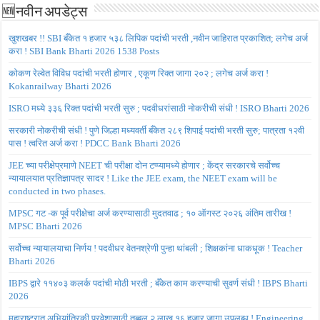
🆕नवीन अपडेट्स
खुशखबर !! SBI बँकेत १ हजार ५३८ लिपिक पदांची भरती ,नवीन जाहिरात प्रकाशित; लगेच अर्ज
करा ! SBI Bank Bharti 2026 1538 Posts
कोकण रेल्वेत विविध पदांची भरती होणार , एकूण रिक्त जागा २०२ ; लगेच अर्ज करा !
Kokanrailway Bharti 2026
ISRO मध्ये ३३६ रिक्त पदांची भरती सुरु ; पदवीधरांसाठी नोकरीची संधी ! ISRO Bharti 2026
सरकारी नोकरीची संधी ! पुणे जिल्हा मध्यवर्ती बँकेत २८९ शिपाई पदांची भरती सुरु; पात्रता १२वी
पास ! त्वरित अर्ज करा ! PDCC Bank Bharti 2026
JEE च्या परीक्षेप्रमाणे NEET ची परीक्षा दोन टप्प्यामध्ये होणार ; केंद्र सरकारचे सर्वोच्च
न्यायालयात प्रतिज्ञापत्र सादर ! Like the JEE exam, the NEET exam will be
conducted in two phases.
MPSC गट -क पूर्व परीक्षेचा अर्ज करण्यासाठी मुदतवाढ ; १० ऑगस्ट २०२६ अंतिम तारीख !
MPSC Bharti 2026
सर्वोच्च न्यायालयाचा निर्णय ! पदवीधर वेतनश्रेणी पुन्हा थांबली ; शिक्षकांना धाकधूक ! Teacher
Bharti 2026
IBPS द्वारे ११४०३ कलर्क पदांची मोठी भरती ; बँकेत काम करण्याची सुवर्ण संधी ! IBPS Bharti
2026
महाराष्ट्रात अभियांत्रिकी प्रवेशासाठी तब्बल २ लाख १६ हजार जागा उपलब्ध ! Engineering