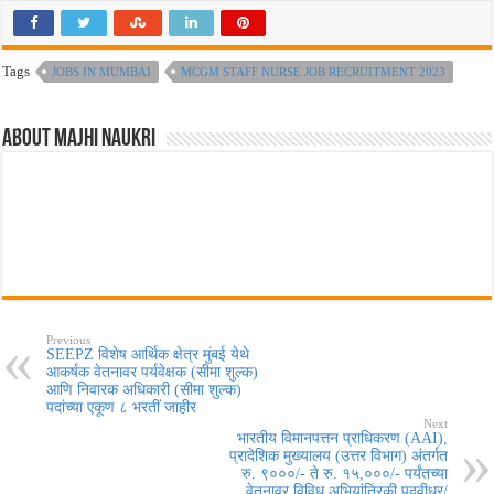
Tags
JOBS IN MUMBAI
MCGM STAFF NURSE JOB RECRUITMENT 2023
About Majhi Naukri
Previous
SEEPZ विशेष आर्थिक क्षेत्र मुंबई येथे
आकर्षक वेतनावर पर्यवेक्षक (सीमा शुल्क)
आणि निवारक अधिकारी (सीमा शुल्क)
पदांच्या एकूण ८ भरतीं जाहीर
Next
भारतीय विमानपत्तन प्राधिकरण (AAI),
प्रादेशिक मुख्यालय (उत्तर विभाग) अंतर्गत
रु. ९०००/- ते रु. १५,०००/- पर्यंतच्या
वेतनावर विविध अभियांत्रिकी पदवीधर/