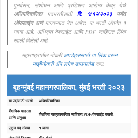
पुनर्वसन, संशोधन आणि प्रशिक्षण आरोग्य केंद्र येथे
अधिपरिचारिका
पदभरतीसाठी
दि
.
१/१२/२०२३
पर्यंत
ऑफलाईन अर्ज
मागवण्यात येत आहेत
.
या भरती अंतर्गत
१
जागा आहे. अधिकृत वेबसाईट आणि PDF जाहिरात लिंक
खाली दिलेली आहे.
महाराष्ट्रातील नोकरी
अपडेट्ससाठी या लिंक वरून
माझीनोकरी अँप लगेच डाउनलोड
करा.
बृहन्मुंबई महानगरपालिका, मुंबई भ
रती २०२३
या पदांसाठी भरती
अधिपरिचारिका
शैक्षणिक पात्रता
शैक्षणिक पात्रताकरिता जाहिरात/PDF/वेबसाईट बघावी
.
आणि अनुभव
एकूण पद संख्या
१ जागा