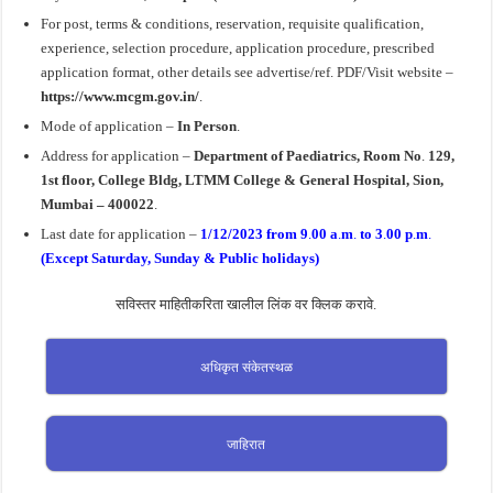
For post, terms & conditions, reservation, requisite qualification,
experience, selection procedure, application procedure, prescribed
application format, other details see advertise/ref. PDF/Visit website –
https://www.mcgm.gov.in/
.
Mode of application –
In Person
.
Address for application –
Department of Paediatrics, Room No
.
129,
1st floor, College Bldg, LTMM College & General Hospital, Sion,
Mumbai –
400022
.
Last date for application –
1/12/2023 from 9
.
00 a
.
m
.
to 3
.
00 p
.
m
.
(Except Saturday, Sunday & Public holidays)
सविस्तर माहितीकरिता खालील लिंक वर क्लिक करावे.
अधिकृत संकेतस्थळ
जाहिरात