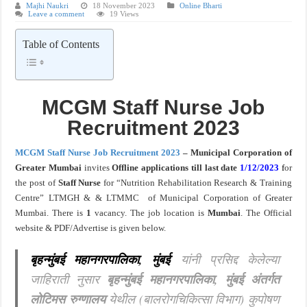
Majhi Naukri
18 November 2023
Online Bharti
Leave a comment
19 Views
खुशखबर ! नागपूर विद्यापीठ मध्ये १३९ सहायक प्राध्यापक पदांची भरती सुरु ! Nagpur Universi
Table of Contents
MCGM Staff Nurse Job
Recruitment 2023
MCGM Staff Nurse Job Recruitment 2023
– Municipal Corporation of
Greater Mumbai
invites
Offline applications till last date
1/12/2023
f
or
the post of
Staff Nurse
for “Nutrition Rehabilitation Research & Training
Centre” LTMGH & & LTMMC of Municipal Corporation of Greater
Mumbai. There is
1
vacancy.
The job location is
Mumbai
. The Official
website & PDF/Advertise is given below.
बृहन्मुंबई महानगरपालिका, मुंबई
यांनी प्रसिद्द केलेल्या
जाहिराती नुसार
बृहन्मुंबई महानगरपालिका, मुंबई अंतर्गत
लोटिमस रुग्णालय
येथील (बालरोगचिकित्सा विभाग) कुपोषण