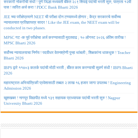
सरकारी नोकरीची संधी ! पुणे जिल्हा मध्यवर्ती बँकेत २८९ शिपाई पदांची भरती सुरु; पात्रता १२वी
पास ! त्वरित अर्ज करा ! PDCC Bank Bharti 2026
JEE च्या परीक्षेप्रमाणे NEET ची परीक्षा दोन टप्प्यामध्ये होणार ; केंद्र सरकारचे सर्वोच्च
न्यायालयात प्रतिज्ञापत्र सादर ! Like the JEE exam, the NEET exam will be
conducted in two phases.
MPSC गट -क पूर्व परीक्षेचा अर्ज करण्यासाठी मुदतवाढ ; १० ऑगस्ट २०२६ अंतिम तारीख !
MPSC Bharti 2026
सर्वोच्च न्यायालयाचा निर्णय ! पदवीधर वेतनश्रेणी पुन्हा थांबली ; शिक्षकांना धाकधूक ! Teacher
Bharti 2026
IBPS द्वारे ११४०३ कलर्क पदांची मोठी भरती ; बँकेत काम करण्याची सुवर्ण संधी ! IBPS Bharti
2026
महाराष्ट्रात अभियांत्रिकी प्रवेशासाठी तब्बल २ लाख १६ हजार जागा उपलब्ध ! Engineering
Admission 2026
खुशखबर ! नागपूर विद्यापीठ मध्ये १३९ सहायक प्राध्यापक पदांची भरती सुरु ! Nagpur
University Bharti 2026