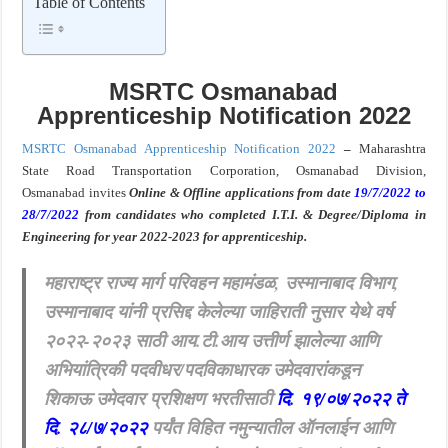
Table of Contents
खुशखबर ! नागपूर विद्यापीठ मध्ये १३९ सहायक प्राध्यापक पदांची भरती सुरु ! Nagpur Universi
MSRTC Osmanabad
Apprenticeship Notification 2022
MSRTC Osmanabad Apprenticeship Notification 2022
–
Maharashtra
State Road Transportation Corporation, Osmanabad Division,
Osmanabad
invites
Online & Offline
applications
from date
19/7/2022 to
28/7/2022
from candidates who completed I.T.I. & Degree/Diploma in
Engineering
for year 2022-2023
f
or apprenticeship.
महाराष्ट्र राज्य मार्ग परिवहन महामंडळ, उस्मानाबाद विभाग,
उस्मानाबाद यांनी प्रसिद्द केलेल्या जाहिराती नुसार येथे वर्ष
२०२२-२०२३ साठी आय.टी.आय उत्तीर्ण झालेल्या आणि
अभियांत्रिकी पदवीधर/पदविकाधारक उमेदवारांकडून
शिकाऊ उमेदवार प्रशिक्षण भरतीसाठी
दि. १९/०७/२०२२ ते
दि. २८/७/२०२२
पर्यंत विहित नमुन्यातील ऑनलाईन आणि