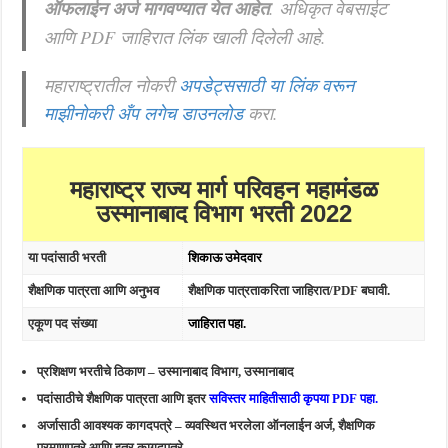
ऑफलाईन अर्ज मागवण्यात येत आहेत
. अधिकृत वेबसाईट
आणि PDF जाहिरात लिंक खाली दिलेली आहे.
महाराष्ट्रातील नोकरी
अपडेट्ससाठी या लिंक वरून
माझीनोकरी अँप लगेच डाउनलोड
करा.
महाराष्ट्र राज्य मार्ग परिवहन महामंडळ
उस्मानाबाद विभाग भरती 2022
या पदांसाठी भरती
शिकाऊ उमेदवार
शैक्षणिक पात्रता आणि अनुभव
शैक्षणिक पात्रताकरिता जाहिरात/PDF बघावी.
एकूण पद संख्या
जाहिरात पहा.
प्रशिक्षण भरतीचे ठिकाण – उस्मानाबाद विभाग, उस्मानाबाद
पदांसाठीचे शैक्षणिक पात्रता आणि इतर
सविस्तर माहितीसाठी कृपया PDF पहा.
अर्जासाठी आवश्यक कागदपत्रे – व्यवस्थित भरलेला ऑनलाईन अर्ज, शैक्षणिक
प्रमाणपत्रे आणि इतर कागदपत्रे