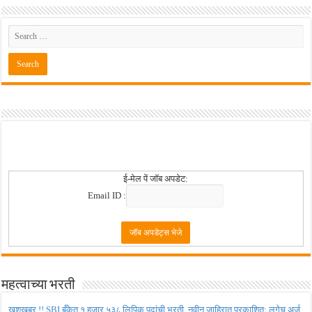
ई-मेल पें जॉब अपडेट:
Email ID :
महत्वाच्या भरती
खुशखबर !! SBI बँकेत १ हजार ५३८ लिपिक पदांची भरती ,नवीन जाहिरात प्रकाशित; लगेच अर्ज