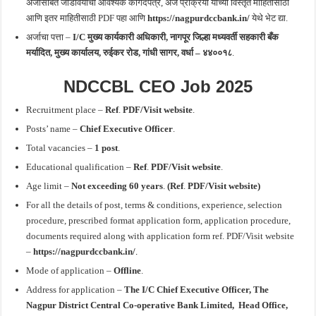
अर्जासोबत जोडावयाची आवश्यक कागदपत्रे, अर्ज प्रक्रिया यांच्या विस्तृत माहितीसाठी
आणि इतर माहितीसाठी
PDF
पहा आणि
https://nagpurdccbank.in/
येथे भेट द्या.
अर्जाचा पत्ता –
I/C मुख्य कार्यकारी अधिकारी,
नागपूर
जिल्हा मध्यवर्ती सहकारी बँक
मर्यादित
, मुख्य कार्यालय, रुईकर रोड, गांधी सागर, वर्धा – ४४००१८
.
NDCCBL CEO Job 2025
Recruitment place –
Ref
.
PDF/Visit website
.
Posts’ name –
Chief Executive Officer
.
Total vacancies –
1 post
.
Educational qualification –
Ref
.
PDF/Visit website
.
Age limit –
Not exceeding 60 years
.
(Ref
.
PDF/Visit website)
For all the details of post, terms & conditions, experience, selection
procedure, prescribed format application form, application procedure,
documents required along with application form ref. PDF/Visit website
–
https://nagpurdccbank.in/
.
Mode of application –
Offline
.
Address for application –
The I/C Chief Executive Officer, The
Nagpur District Central Co-operative Bank Limited
, Head Office,