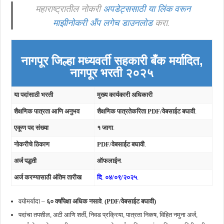
महाराष्ट्रातील नोकरी
अपडेट्ससाठी या लिंक वरून
माझीनोकरी अँप लगेच डाउनलोड
करा.
नागपूर जिल्हा मध्यवर्ती सहकारी बँक मर्यादित,
नागपूर
भरती २०२५
या पदांसाठी भरती
मुख्य कार्यकारी अधिकारी
शैक्षणिक पात्रता आणि अनुभव
शैक्षणिक पात्रतेकरिता
PDF/वेबसाईट
बघावी
.
एकूण पद संख्या
१ जागा
.
नोकरीचे ठिकाण
PDF/वेबसाईट
बघावी
.
अर्ज पद्धती
ऑफलाईन
.
अर्ज करण्यासाठी अंतिम तारीख
दि
.
०४/०९/२०२५
.
वयोमर्यादा –
६० वर्षांपेक्षा अधिक नसावे
.
(
PDF/वेबसाईट
बघावी)
पदांचा तपशील, अटी आणि शर्ती, निवड प्रक्रिया, पात्रता निकष, विहित नमुना अर्ज,