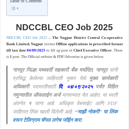
Table of Contents
खुशखबर ! रेल्वे मध्ये ४०९८ जुनिअर इंजिनिअर पदांची मोठी भरती ; अर्ज प्रक्रिया सुरु ! Rai
NDCCBL CEO Job 2025
NDCCBL CEO Job 2025
– The Nagpur District Central Co-operative
Bank Limited, Nagpur
invites
Offline applications in prescribed format
till last date
04/09/2025
to fill up
post
of
Chief Executive Officer
. There
is
1
post. The Official website & PDF/Advertise is given below.
नागपूर जिल्हा मध्यवर्ती सहकारी बँक मर्यादित, नागपूर
यांनी
प्रसिद्ध केलेल्या जाहिराती नुसार येथे
मुख्य कार्यकारी
अधिकारी
पदभरतीसाठी
दि
.
०४/०९/२०२५
पर्यंत विहित
नमुन्यातील ऑफलाईन अर्ज
मागवण्यात येत आहेत.
या भरती
अंतर्गत
१
जागा आहे. अधिकृत वेबसाईट आणि PDF
जाहिरात लिंक खाली दिलेली आहे.
“माझी नोकरी”
या लिंक
वरून टेलिग्राम चॅनल लगेच जॉईन करा
.