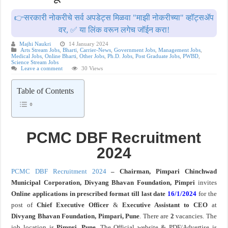
खुशखबर ! नागपूर विद्यापीठ मध्ये १३९ सहायक प्राध्यापक पदांची भरती सुरु ! Nagpur Universi
👉सरकारी नोकरीचे सर्व अपडेट्स मिळवा "माझी नोकरीच्या" व्हॉट्सॲप
वर, ✅ या लिंक वरून लगेच जॉईन करा!
Majhi Naukri
14 January 2024
Arts Stream Jobs
,
Bharti
,
Carrier-News
,
Government Jobs
,
Management Jobs
,
Medical Jobs
,
Online Bharti
,
Other Jobs
,
Ph.D. Jobs
,
Post Graduate Jobs
,
PWBD
,
Science Stream Jobs
Leave a comment
30 Views
Table of Contents
PCMC DBF Recruitment
2024
PCMC DBF Recruitment 2024
– Chairman, Pimpari Chinchwad
Municipal Corporation, Divyang Bhavan Foundation, Pimpri
invites
Online applications in prescribed format till last date
16/1/2024
for the
post of
Chief Executive Officer
&
Executive Assistant to CEO
at
Divyang Bhavan Foundation, Pimpari, Pune
. There are
2
vacancies. The
job location is
Pimpri, Pune
. The Official website & PDF/Advertise is