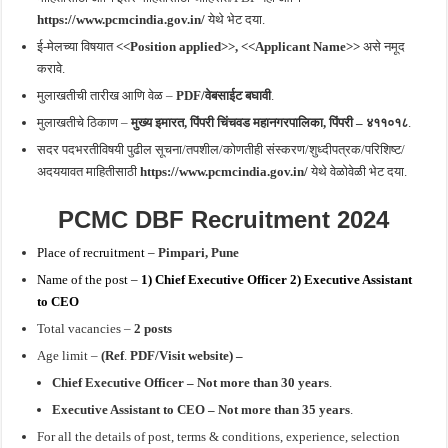
https://www.pcmcindia.gov.in/
येथे भेट दया.
ई-मेलच्या विषयात
<<Position applied>>, <<Applicant Name>>
असे नमूद
करावे.
मुलाखतीची तारीख आणि वेळ –
PDF/वेबसाईट बघावी
.
मुलाखतीचे ठिकाण –
मुख्य इमारत, पिंपरी चिंचवड महानगरपालिका, पिंपरी – ४११०१८
.
सदर पदभरतीविषयी पुढील सूचना/तपशील/कोणतीही संस्करण/शुध्दीपत्रक/परिशिष्ट/
अदययावत माहितीसाठी
https://www.pcmcindia.gov.in/
येथे वेळोवेळी भेट दया.
PCMC DBF Recruitment 2024
Place of recruitment –
Pimpari, Pune
Name of the post –
1) Chief Executive Officer 2) Executive Assistant
to CEO
Total vacancies –
2 posts
Age limit –
(Ref
.
PDF/Visit website) –
Chief Executive Officer – Not more than 30 years
.
Executive Assistant to CEO – Not more than 35 years
.
For all the details of post, terms & conditions, experience, selection