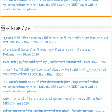
JEE च्या परीक्षेप्रमाणे NEET ची परीक्षा दोन टप्प्यामध्ये होणार ; केंद्र सरकारचे सर्वोच्च
न्यायालयात प्रतिज्ञापत्र सादर ! Like the JEE exam, the NEET exam will be
conducted in two phases.
🆕नवीन अपडेट्स
खुशखबर !! SBI बँकेत १ हजार ५३८ लिपिक पदांची भरती ,नवीन जाहिरात प्रकाशित; लगेच अर्ज
करा ! SBI Bank Bharti 2026 1538 Posts
कोकण रेल्वेत विविध पदांची भरती होणार , एकूण रिक्त जागा २०२ ; लगेच अर्ज करा !
Kokanrailway Bharti 2026
ISRO मध्ये ३३६ रिक्त पदांची भरती सुरु ; पदवीधरांसाठी नोकरीची संधी ! ISRO Bharti 2026
सरकारी नोकरीची संधी ! पुणे जिल्हा मध्यवर्ती बँकेत २८९ शिपाई पदांची भरती सुरु; पात्रता १२वी
पास ! त्वरित अर्ज करा ! PDCC Bank Bharti 2026
JEE च्या परीक्षेप्रमाणे NEET ची परीक्षा दोन टप्प्यामध्ये होणार ; केंद्र सरकारचे सर्वोच्च
न्यायालयात प्रतिज्ञापत्र सादर ! Like the JEE exam, the NEET exam will be
conducted in two phases.
MPSC गट -क पूर्व परीक्षेचा अर्ज करण्यासाठी मुदतवाढ ; १० ऑगस्ट २०२६ अंतिम तारीख !
MPSC Bharti 2026
सर्वोच्च न्यायालयाचा निर्णय ! पदवीधर वेतनश्रेणी पुन्हा थांबली ; शिक्षकांना धाकधूक ! Teacher