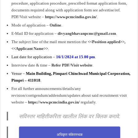
procedure, application procedure, prescribed format application form,
documents required along with application form see advertise/ref.
PDF/Visit website –
https://www.pcmcindia.gov.in/
.
Mode of application –
Online
.
E-Mail ID for application –
divyangbhavanpcmc@gmail.com
.
The subject line of the mail must mention the
<<Position applied>>,
<<Applicant Name>>
.
Last date for application –
16/1/2024 at 15
.
00 pm
.
Interview date & time –
Refer PDF/Visit website
.
Venue –
Main Building
,
Pimpari Chinchwad Municipal Corporation,
Pimpri – 411018
.
For all further announcements/details/any
revision/corrigendum/addendum/updates about said recruitment visit
website –
https://www.pcmcindia.gov.in/
regularly.
सविस्तर माहितीकरिता खालील लिंक वर क्लिक करावे.
अधिकृत संकेतस्थळ