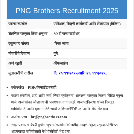
PNG Brothers Recruitment 2025
पदांचा तपशील
पर्यवेक्षक, विक्री कार्यकारी आणि लेखापाल (बिलिंग)
शैक्षणिक पात्रता किंवा अनुभव
१२ वी पास/पदवीधर
.
एकूण पद संख्या
रिक्त जागा
नोकरीचे ठिकाण
पुणे
.
अर्ज पद्धती
ऑफलाईन
मुलाखतीची तारीख
दि
.
२०/११/२०२५ आणि २१/११/२०२५
.
वयोमर्यादा –
PDF/वेबसाईट बघावी
.
पदांचा तपशील, अटी आणि शर्ती, निवड प्रक्रिया, आरक्षण, पात्रता निकष, विहित नमुना
अर्ज, अर्जासोबत जोडावयाची आवश्यक कागदपत्रे, अर्ज प्रक्रिया यांच्या विस्तृत
माहितीसाठी आणि इतर माहितीसाठी जाहिरात/PDF पहा आणि
येथे भेट दया.
अर्जाचा पत्ता –
hr@pngbrothers.com
.
सदर पदभरतीविषयी पुढील सूचना/तपशील/कोणतीही आवृत्ती/शुध्दीपत्रक/परिशिष्ट/
अदययावत माहितीसाठी येथे वेळोवेळी भेट दया.