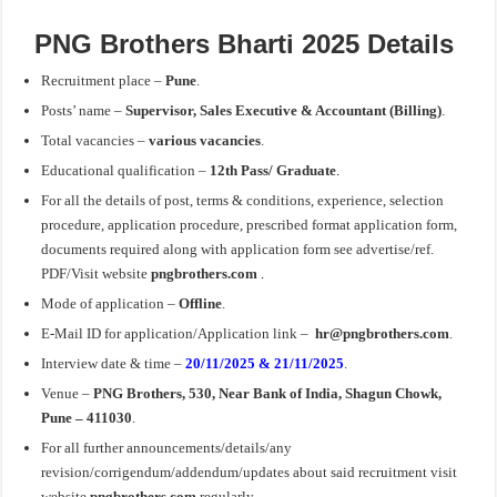
PNG Brothers Bharti 2025 Details
Recruitment place –
Pune
.
Posts’ name –
Supervisor, Sales Executive & Accountant (Billing)
.
Total vacancies –
various vacancies
.
Educational qualification –
12th Pass/ Graduate
.
For all the details of post, terms & conditions, experience, selection
procedure, application procedure, prescribed format application form,
documents required along with application form see advertise/ref.
PDF/Visit website
pngbrothers.com
.
Mode of application –
Offline
.
E-Mail ID
for application
/Application link –
hr@pngbrothers.com
.
Interview date & time –
20/11/2025 & 21/11/2025
.
Venue –
PNG Brothers, 530, Near Bank of India, Shagun Chowk,
Pune – 411030
.
For all further announcements/details/any
revision/corrigendum/addendum/updates about said recruitment visit
website
pngbrothers.com
regularly.