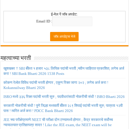
ई-मेल पें जॉब अपडेट:
Email ID :
महत्वाच्या भरती
खुशखबर !! SBI बँकेत १ हजार ५३८ लिपिक पदांची भरती ,नवीन जाहिरात प्रकाशित; लगेच अर्ज
करा ! SBI Bank Bharti 2026 1538 Posts
कोकण रेल्वेत विविध पदांची भरती होणार , एकूण रिक्त जागा २०२ ; लगेच अर्ज करा !
Kokanrailway Bharti 2026
ISRO मध्ये ३३६ रिक्त पदांची भरती सुरु ; पदवीधरांसाठी नोकरीची संधी ! ISRO Bharti 2026
सरकारी नोकरीची संधी ! पुणे जिल्हा मध्यवर्ती बँकेत २८९ शिपाई पदांची भरती सुरु; पात्रता १२वी
पास ! त्वरित अर्ज करा ! PDCC Bank Bharti 2026
JEE च्या परीक्षेप्रमाणे NEET ची परीक्षा दोन टप्प्यामध्ये होणार ; केंद्र सरकारचे सर्वोच्च
न्यायालयात प्रतिज्ञापत्र सादर ! Like the JEE exam, the NEET exam will be