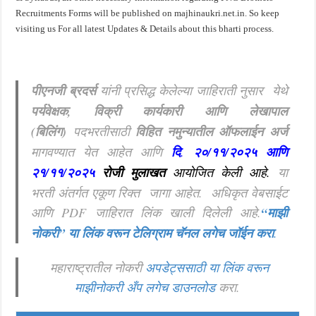
Recruitments Forms will be published on majhinaukri.net.in. So keep
visiting us For all latest Updates & Details about this bharti process.
पीएनजी ब्रदर्स
यांनी प्रसिद्ध केलेल्या जाहिराती नुसार
येथे
पर्यवेक्षक, विक्री कार्यकारी आणि लेखापाल
(बिलिंग)
पदभरतीसाठी
विहित नमुन्यातील ऑफलाईन अर्ज
मागवण्यात येत आहेत आणि
दि
.
२०/११/२०२५ आणि
२१/११/२०२५
रोजी
मुलाखत
आयोजित केली आहे
.
या
भरती अंतर्गत एकूण रिक्त
जागा आहेत. अधिकृत वेबसाईट
आणि PDF जाहिरात लिंक खाली दिलेली आहे.
“माझी
नोकरी”
या लिंक वरून टेलिग्राम चॅनल लगेच जॉईन करा
.
महाराष्ट्रातील नोकरी
अपडेट्ससाठी या लिंक वरून
माझीनोकरी अँप लगेच डाउनलोड
करा.