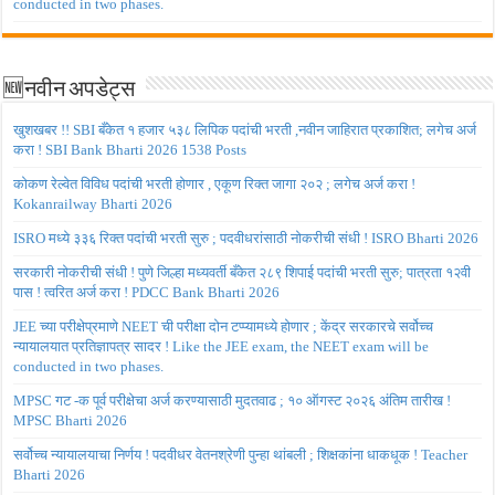
conducted in two phases.
🆕नवीन अपडेट्स
खुशखबर !! SBI बँकेत १ हजार ५३८ लिपिक पदांची भरती ,नवीन जाहिरात प्रकाशित; लगेच अर्ज
करा ! SBI Bank Bharti 2026 1538 Posts
कोकण रेल्वेत विविध पदांची भरती होणार , एकूण रिक्त जागा २०२ ; लगेच अर्ज करा !
Kokanrailway Bharti 2026
ISRO मध्ये ३३६ रिक्त पदांची भरती सुरु ; पदवीधरांसाठी नोकरीची संधी ! ISRO Bharti 2026
सरकारी नोकरीची संधी ! पुणे जिल्हा मध्यवर्ती बँकेत २८९ शिपाई पदांची भरती सुरु; पात्रता १२वी
पास ! त्वरित अर्ज करा ! PDCC Bank Bharti 2026
JEE च्या परीक्षेप्रमाणे NEET ची परीक्षा दोन टप्प्यामध्ये होणार ; केंद्र सरकारचे सर्वोच्च
न्यायालयात प्रतिज्ञापत्र सादर ! Like the JEE exam, the NEET exam will be
conducted in two phases.
MPSC गट -क पूर्व परीक्षेचा अर्ज करण्यासाठी मुदतवाढ ; १० ऑगस्ट २०२६ अंतिम तारीख !
MPSC Bharti 2026
सर्वोच्च न्यायालयाचा निर्णय ! पदवीधर वेतनश्रेणी पुन्हा थांबली ; शिक्षकांना धाकधूक ! Teacher
Bharti 2026