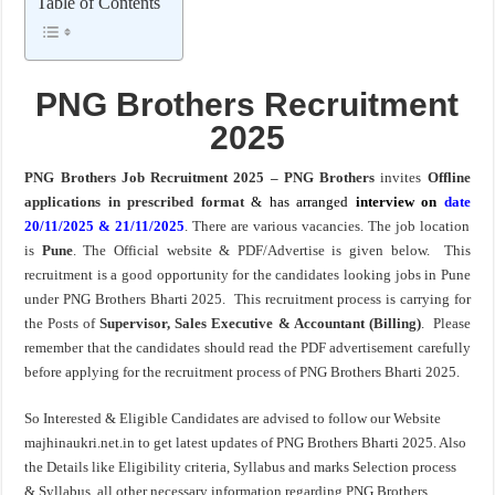
Table of Contents
खुशखबर ! नागपूर विद्यापीठ मध्ये १३९ सहायक प्राध्यापक पदांची भरती सुरु ! Nagpur Universi
PNG Brothers Recruitment
2025
PNG Brothers Job Recruitment 2025 – PNG Brothers
invites
Offline
applications in prescribed format
& has arranged
interview on
date
20/11/2025 & 21/11/2025
. There are various vacancies. The job location
is
Pune
. The Official website & PDF/Advertise is given below. This
recruitment is a good opportunity for the candidates looking jobs in Pune
under PNG Brothers Bharti 2025. This recruitment process is carrying for
the Posts of
Supervisor, Sales Executive & Accountant (Billing)
. Please
remember that the candidates should read the PDF advertisement carefully
before applying for the recruitment process of PNG Brothers Bharti 2025.
So Interested & Eligible Candidates are advised to follow our Website
majhinaukri.net.in to get latest updates of PNG Brothers Bharti 2025. Also
the Details like Eligibility criteria, Syllabus and marks Selection process
& Syllabus, all other necessary information regarding PNG Brothers