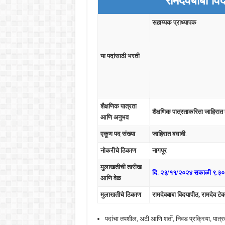
रामदेवबाबा वि
सहाय्यक प्राध्यापक
या पदांसाठी भरती
शैक्षणिक पात्रता
शैक्षणिक पात्रताकरिता जाहिरात
आणि अनुभव
एकूण पद संख्या
जाहिरात बघावी
.
नोकरीचे ठिकाण
नागपूर
मुलाखतीची तारीख
दि
.
२३/११/२०२४
सकाळी ९
.
३० 
आणि वेळ
मुलाखतीचे ठिकाण
रामदेवबाबा विदयापीठ, रामदेव ट
पदांचा तपशील, अटी आणि शर्ती, निवड प्रक्रिया, पात्र