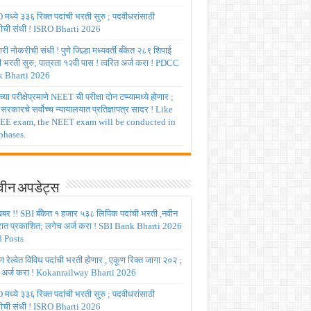
मध्ये ३३६ रिक्त पदांची भरती सुरु ; पदवीधरांसाठी
ीची संधी ! ISRO Bharti 2026
ी नोकरीची संधी ! पुणे जिल्हा मध्यवर्ती बँकेत २८९ शिपाई
ी भरती सुरु; पात्रता १२वी पास ! त्वरित अर्ज करा ! PDCC
 Bharti 2026
्या परीक्षेप्रमाणे NEET ची परीक्षा दोन टप्प्यामध्ये होणार ;
र सरकारचे सर्वोच्च न्यायालयात प्रतिज्ञापत्र सादर ! Like
JEE exam, the NEET exam will be conducted in
phases.
ीन अपडेट्स
बर !! SBI बँकेत १ हजार ५३८ लिपिक पदांची भरती ,नवीन
रात प्रकाशित; लगेच अर्ज करा ! SBI Bank Bharti 2026
 Posts
रेल्वेत विविध पदांची भरती होणार , एकूण रिक्त जागा २०२ ;
 अर्ज करा ! Kokanrailway Bharti 2026
मध्ये ३३६ रिक्त पदांची भरती सुरु ; पदवीधरांसाठी
ीची संधी ! ISRO Bharti 2026