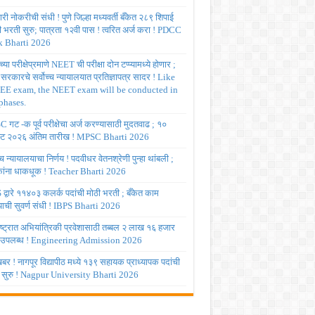
ी नोकरीची संधी ! पुणे जिल्हा मध्यवर्ती बँकेत २८९ शिपाई
ी भरती सुरु; पात्रता १२वी पास ! त्वरित अर्ज करा ! PDCC
 Bharti 2026
्या परीक्षेप्रमाणे NEET ची परीक्षा दोन टप्प्यामध्ये होणार ;
र सरकारचे सर्वोच्च न्यायालयात प्रतिज्ञापत्र सादर ! Like
JEE exam, the NEET exam will be conducted in
phases.
गट -क पूर्व परीक्षेचा अर्ज करण्यासाठी मुदतवाढ ; १०
ट २०२६ अंतिम तारीख ! MPSC Bharti 2026
च्च न्यायालयाचा निर्णय ! पदवीधर वेतनश्रेणी पुन्हा थांबली ;
षकांना धाकधूक ! Teacher Bharti 2026
द्वारे ११४०३ कलर्क पदांची मोठी भरती ; बँकेत काम
ाची सुवर्ण संधी ! IBPS Bharti 2026
ष्ट्रात अभियांत्रिकी प्रवेशासाठी तब्बल २ लाख १६ हजार
 उपलब्ध ! Engineering Admission 2026
र ! नागपूर विद्यापीठ मध्ये १३९ सहायक प्राध्यापक पदांची
 सुरु ! Nagpur University Bharti 2026