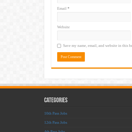
Email
*
Website
Save my name, email, and website in this b
Categories
10th Pass Jobs
12th Pass Jobs
4th Pass Jobs