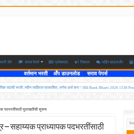
ोकरी अँप
सराव पेपर्स
प्रवेशपत्र
निकाल
जॉईन व्हाट्सअँप
वर्तमान भरती
|
अँप डाउनलोड
|
सराव पेपर्स
पिक पदांची भरती ,नवीन जाहिरात प्रकाशित; लगेच अर्ज करा ! SBI Bank Bharti 2026 1538 Pos
ार , एकूण रिक्त जागा २०२ ; लगेच अर्ज करा ! Kokanrailway Bharti 2026
रु ; पदवीधरांसाठी नोकरीची संधी ! ISRO Bharti 2026
यापक पदभरतींसाठी मुलाखतीची सूचना
्यवर्ती बँकेत २८९ शिपाई पदांची भरती सुरु; पात्रता १२वी पास ! त्वरित अर्ज करा ! PDCC Bank Bhar
ूर – सहाय्यक प्राध्यापक पदभरतींसाठी
्षा दोन टप्प्यामध्ये होणार ; केंद्र सरकारचे सर्वोच्च न्यायालयात प्रतिज्ञापत्र सादर ! Like the