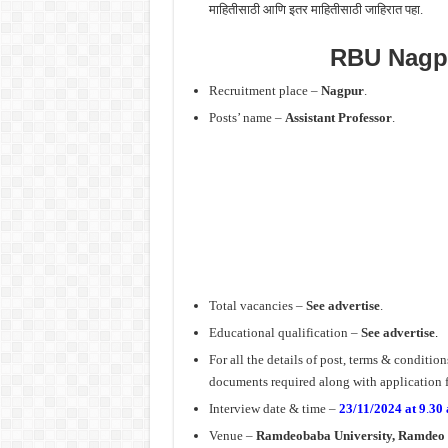
माहितीसाठी आणि इतर माहितीसाठी जाहिरात पहा.
RBU Nagpu
Recruitment place –
Nagpur
.
Posts’ name –
Assistant Professor
.
Total vacancies –
See advertise
.
Educational qualification –
See advertise
.
For all the details of post, terms & conditio
documents required along with application f
Interview date & time –
23/11/2024 at 9
.
30
Venue –
Ramdeobaba University, Ramdeo T