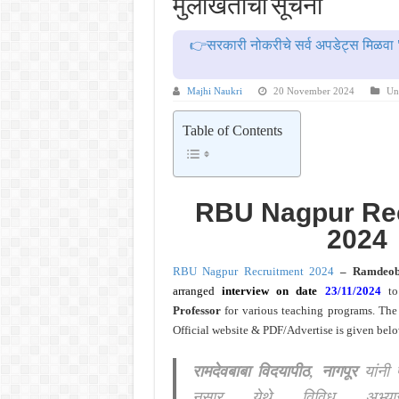
मुलाखतीची सूचना
MPSC गट -क पूर्व परीक्षेचा अर्ज कर
सर्वोच्च न्यायालयाचा निर्णय ! पदवीधर 
👉सरकारी नोकरीचे सर्व अपडेट्स मिळवा 
IBPS द्वारे ११४०३ कलर्क पदांची मोठी 
महाराष्ट्रात अभियांत्रिकी प्रवेशास
Majhi Naukri
20 November 2024
Un
खुशखबर ! नागपूर विद्यापीठ मध्ये १३९
Table of Contents
RBU Nagpur Re
2024
RBU Nagpur Recruitment 2024
– Ramdeoba
arranged
interview on date
23/11/2024
t
Professor
for various teaching programs. The
Official website & PDF/Advertise is given belo
रामदेवबाबा विदयापीठ, नागपूर
यांनी 
नुसार येथे विविध अभ्या