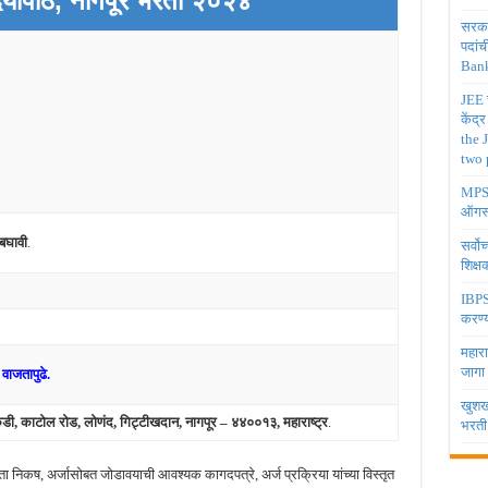
दयापीठ, नागपूर
भरती २०२४
सरकार
पदांच
Bank
JEE च
केंद्
the 
two 
MPSC 
ऑगस्
 बघावी
.
सर्वो
शिक्
IBPS 
करण्य
महारा
जागा
वाजतापुढे.
खुशखब
ेकडी, काटोल रोड, लोणंद, गिट्टीखदान, नागपूर – ४४००१३, महाराष्ट्र
.
भरती
ता निकष, अर्जासोबत जोडावयाची आवश्यक कागदपत्रे, अर्ज प्रक्रिया यांच्या विस्तृत