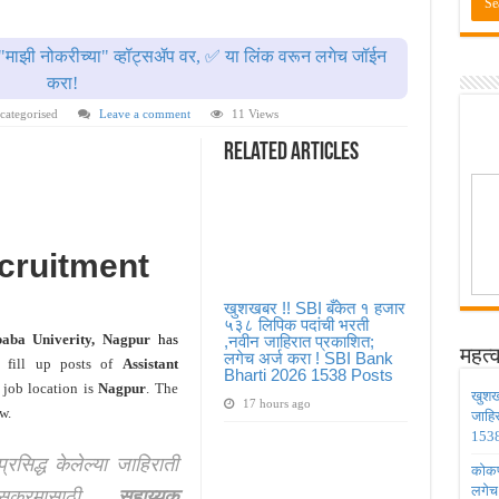
ण्यासाठी मुदतवाढ ; १० ऑगस्ट २०२६ अंतिम तारीख ! MPSC Bharti 2026
वेतनश्रेणी पुन्हा थांबली ; शिक्षकांना धाकधूक ! Teacher Bharti 2026
"माझी नोकरीच्या" व्हॉट्सॲप वर, ✅ या लिंक वरून लगेच जॉईन
भरती ; बँकेत काम करण्याची सुवर्ण संधी ! IBPS Bharti 2026
करा!
ाठी तब्बल २ लाख १६ हजार जागा उपलब्ध ! Engineering Admission 2026
categorised
Leave a comment
11 Views
 सहायक प्राध्यापक पदांची भरती सुरु ! Nagpur University Bharti 2026
Related Articles
cruitment
खुशखबर !! SBI बँकेत १ हजार
५३८ लिपिक पदांची भरती
ba Univerity, Nagpur
has
,नवीन जाहिरात प्रकाशित;
महत्व
लगेच अर्ज करा ! SBI Bank
o fill up posts of
Assistant
Bharti 2026 1538 Posts
 job location is
Nagpur
. The
खुशख
17 hours ago
w.
जाहि
1538
प्रसिद्ध केलेल्या जाहिराती
कोकण 
सक्रमासाठी
सहाय्यक
लगेच