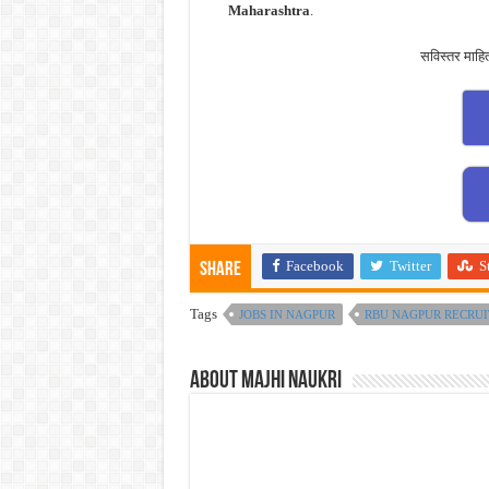
Maharashtra
.
सविस्तर माहि
Facebook
Twitter
S
Share
Tags
JOBS IN NAGPUR
RBU NAGPUR RECRUI
About Majhi Naukri