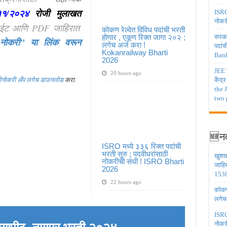
११/२०२४
रोजी
मुलाखत
ISRO 
नोकर
ाईट आणि PDF जाहिरात
कोकण रेल्वेत विविध पदांची भरती
होणार , एकूण रिक्त जागा २०२ ;
सरकार
नोकरी”
या लिंक वरून
लगेच अर्ज करा !
पदांच
Kokanrailway Bharti
Bank
2026
JEE च
20 hours ago
झीनोकरी अँप लगेच डाउनलोड
करा.
केंद्
the 
two 
🆕नव
ISRO मध्ये ३३६ रिक्त पदांची
भरती सुरु ; पदवीधरांसाठी
खुशख
नोकरीची संधी ! ISRO Bharti
जाहि
2026
1538
22 hours ago
कोकण 
लगेच
ISRO 
नोकर