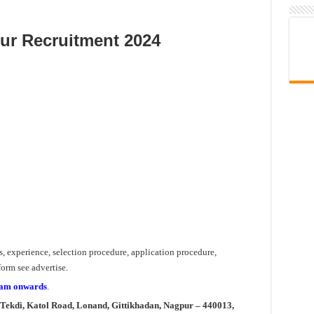
r Recruitment 2024
ns, experience, selection procedure, application procedure,
orm see advertise
.
 am onwards
.
ekdi, Katol Road, Lonand, Gittikhadan, Nagpur – 440013,