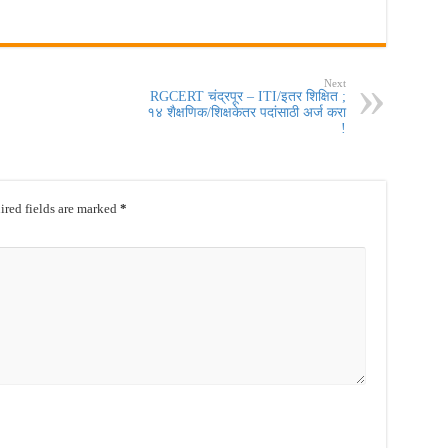
Next
RGCERT चंद्रपूर – ITI/इतर शिक्षित ;
१४ शैक्षणिक/शिक्षकेतर पदांसाठी अर्ज करा
!
red fields are marked
*