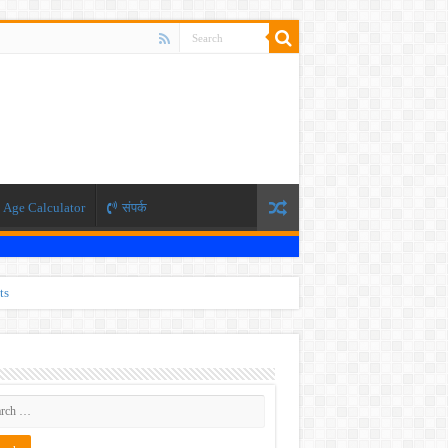
Age Calculator
संपर्क
ts
ti 2026
 JEE exam, the NEET exam will be conducted in two phases.