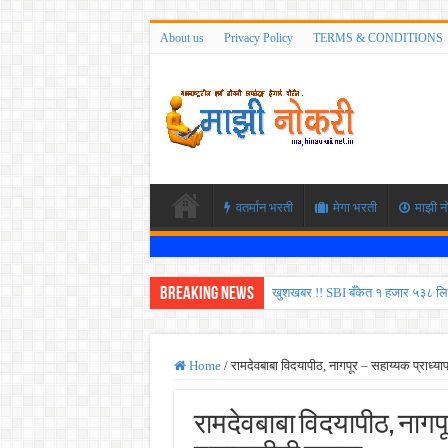
About us
Privacy Policy
TERMS & CONDITIONS
वतर्मान भरती
मेगा भरती
माझी न
Breaking News
खुशखबर !! SBI बँकेत १ हजार ५३८ लि
कोकण रेल्वेत विविध पदांची भरती होण
ISRO मध्ये ३३६ रिक्त पदांची भरती सु
Home
/
रामदेवबाबा विदयापीठ, नागपूर – सहाय्यक प्राध्
सरकारी नोकरीची संधी ! पुणे जिल्हा मध
रामदेवबाबा विदयापीठ, नागप
JEE च्या परीक्षेप्रमाणे NEET ची परीक