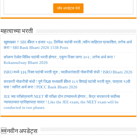
महत्वाच्या भरती
खुशखबर !! SBI बँकेत १ हजार ५३८ लिपिक पदांची भरती ,नवीन जाहिरात प्रकाशित; लगेच अर्ज
करा ! SBI Bank Bharti 2026 1538 Posts
कोकण रेल्वेत विविध पदांची भरती होणार , एकूण रिक्त जागा २०२ ; लगेच अर्ज करा !
Kokanrailway Bharti 2026
ISRO मध्ये ३३६ रिक्त पदांची भरती सुरु ; पदवीधरांसाठी नोकरीची संधी ! ISRO Bharti 2026
सरकारी नोकरीची संधी ! पुणे जिल्हा मध्यवर्ती बँकेत २८९ शिपाई पदांची भरती सुरु; पात्रता १२वी
पास ! त्वरित अर्ज करा ! PDCC Bank Bharti 2026
JEE च्या परीक्षेप्रमाणे NEET ची परीक्षा दोन टप्प्यामध्ये होणार ; केंद्र सरकारचे सर्वोच्च
न्यायालयात प्रतिज्ञापत्र सादर ! Like the JEE exam, the NEET exam will be
conducted in two phases.
🆕नवीन अपडेट्स