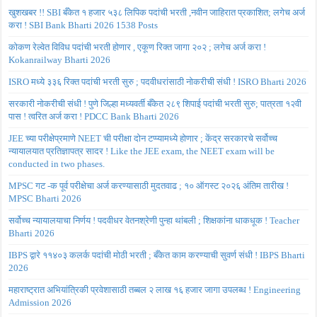
खुशखबर !! SBI बँकेत १ हजार ५३८ लिपिक पदांची भरती ,नवीन जाहिरात प्रकाशित; लगेच अर्ज
करा ! SBI Bank Bharti 2026 1538 Posts
कोकण रेल्वेत विविध पदांची भरती होणार , एकूण रिक्त जागा २०२ ; लगेच अर्ज करा !
Kokanrailway Bharti 2026
ISRO मध्ये ३३६ रिक्त पदांची भरती सुरु ; पदवीधरांसाठी नोकरीची संधी ! ISRO Bharti 2026
सरकारी नोकरीची संधी ! पुणे जिल्हा मध्यवर्ती बँकेत २८९ शिपाई पदांची भरती सुरु; पात्रता १२वी
पास ! त्वरित अर्ज करा ! PDCC Bank Bharti 2026
JEE च्या परीक्षेप्रमाणे NEET ची परीक्षा दोन टप्प्यामध्ये होणार ; केंद्र सरकारचे सर्वोच्च
न्यायालयात प्रतिज्ञापत्र सादर ! Like the JEE exam, the NEET exam will be
conducted in two phases.
MPSC गट -क पूर्व परीक्षेचा अर्ज करण्यासाठी मुदतवाढ ; १० ऑगस्ट २०२६ अंतिम तारीख !
MPSC Bharti 2026
सर्वोच्च न्यायालयाचा निर्णय ! पदवीधर वेतनश्रेणी पुन्हा थांबली ; शिक्षकांना धाकधूक ! Teacher
Bharti 2026
IBPS द्वारे ११४०३ कलर्क पदांची मोठी भरती ; बँकेत काम करण्याची सुवर्ण संधी ! IBPS Bharti
2026
महाराष्ट्रात अभियांत्रिकी प्रवेशासाठी तब्बल २ लाख १६ हजार जागा उपलब्ध ! Engineering
Admission 2026