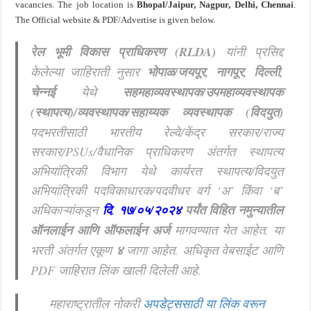
vacancies.
The job location is
Bhopal/Jaipur, Nagpur, Delhi, Chennai
.
The Official website & PDF/Advertise is given below.
रेल भूमी विकास प्राधिकरण
(RLDA)
यांनी प्रसिद्द
केलेल्या जाहिराती नुसार
भोपाळ/जयपूर, नागपूर, दिल्ली,
चेन्नई
येथे
सहमहाव्यवस्थापक/उपमहाव्यवस्थापक
(स्थापत्य)/व्यवस्थापक/सहाय्यक व्यवस्थापक (विदयुत)
पदभरतीसाठी भारतीय रेल्वे/केंद्र सरकार/राज्य
सरकार/PSUs/वैधानिक प्राधिकरण अंतर्गत स्थापत्य
अभियांत्रिकी विभाग येथे कार्यरत स्थापत्य/विदयुत
अभियांत्रिकी पदविकाधारक/पदवीधर वर्ग ‘अ’ किंवा ‘ब’
अधिकाऱ्यांकडून
दि
.
१७/०५/२०२४
पर्यंत विहित नमुन्यातील
ऑनलाईन आणि ऑफलाईन अर्ज
मागवण्यात येत आहेत.
या
भरती अंतर्गत एकूण
४
जागा आहेत. अधिकृत वेबसाईट आणि
PDF जाहिरात लिंक खाली दिलेली आहे.
महाराष्ट्रातील नोकरी
अपडेट्ससाठी या लिंक वरून