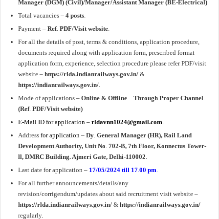
Manager (DGM) (Civil)/Manager/Assistant Manager (BE-Electrical)
Total vacancies –
4 posts
.
Payment –
Ref
.
PDF/Visit website
.
For all the details of post, terms & conditions, application procedure,
documents required along with application form, prescribed format
application form, experience, selection procedure please refer PDF/visit
website –
https://rlda.indianrailways.gov.in/
&
https://indianrailways.gov.in/
.
Mode of applications –
Online & Offline – Through Proper Channel
.
(Ref
.
PDF/Visit website)
E-Mail ID for application –
rldavnn1024@gmail.com
.
Address
for application
–
Dy
.
General Manager (HR), Rail Land
Development Authority, Unit No
.
702-B, 7th Floor, Konnectus Tower-
ll, DMRC Building. Ajmeri Gate, Delhi-110002
.
Last date for application –
17/05/2024 till 17
.
00 pm
.
For all further announcements/details/any
revision/corrigendum/updates about said recruitment visit website –
https://rlda.indianrailways.gov.in/
&
https://indianrailways.gov.in/
regularly.