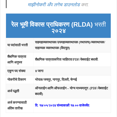
माझीनोकरी अँप लगेच डाउनलोड
करा.
रेल भूमी विकास प्राधिकरण (RLDA)
भरती
२०२४
सहमहाव्यवस्थापक/उपमहाव्यवस्थापक (स्थापत्य)/व्यवस्थापक/
या पदांसाठी भरती
सहाय्यक व्यवस्थापक (विदयुत)
शैक्षणिक पात्रता
शैक्षणिक पात्रताकरिता जाहिरात/PDF/वेबसाईट बघावी
.
आणि अनुभव
एकूण पद संख्या
४ जागा
नोकरीचे ठिकाण
भोपाळ/जयपूर, नागपूर, दिल्ली, चेन्नई
ऑनलाईन आणि ऑफलाईन – योग्य माध्यमातून
.
(PDF/वेबसाईट
अर्ज पद्धती
बघावी)
अर्ज करण्यासाठी
दि
.
१७/०५/२०२४ संध्याकाळी १७
.
०० वाजेपर्यंत
.
अंतिम तारीख