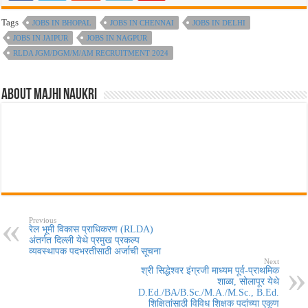
Tags
JOBS IN BHOPAL
JOBS IN CHENNAI
JOBS IN DELHI
JOBS IN JAIPUR
JOBS IN NAGPUR
RLDA JGM/DGM/M/AM RECRUITMENT 2024
About Majhi Naukri
Previous
रेल भूमी विकास प्राधिकरण (RLDA)
अंतर्गत दिल्ली येथे प्रमुख प्रकल्प
व्यवस्थापक पदभरतीसाठी अर्जाची सूचना
Next
श्री सिद्धेश्वर इंग्रजी माध्यम पूर्व-प्राथमिक
शाळा, सोलापूर येथे
D.Ed./BA/B.Sc./M.A./M.Sc., B.Ed.
शिक्षितांसाठी विविध शिक्षक पदांच्या एकूण