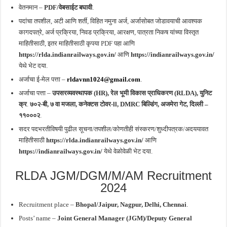
वेतनमान –
PDF/वेबसाईट बघावी
.
पदांचा तपशील, अटी आणि शर्ती, विहित नमुना अर्ज, अर्जासोबत जोडावयाची आवश्यक
कागदपत्रे, अर्ज प्रक्रिया, निवड प्रक्रिया, आरक्षण, पात्रता निकष यांच्या विस्तृत
माहितीसाठी, इतर माहितीसाठी कृपया PDF पहा आणि
https://rlda.indianrailways.gov.in/
आणि
https://indianrailways.gov.in/
येथे भेट दया.
अर्जाचा ई-मेल पत्ता –
rldavnn1024@gmail.com
.
अर्जाचा पत्ता –
उपसरव्यवस्थापक
(HR),
रेल भूमी विकास प्राधिकरण (RLDA), युनिट
क्र
.
७०२-बी, ७ वा मजला, कनेक्टस टोवर-ll, DMRC बिल्डिंग, अजमेरा गेट, दिल्ली –
११०००२
.
सदर पदभरतीविषयी पुढील सूचना/तपशील/कोणतीही संस्करण/शुध्दीपत्रक/अदययावत
माहितीसाठी
https://rlda.indianrailways.gov.in/
आणि
https://indianrailways.gov.in/
येथे वेळोवेळी भेट दया.
RLDA JGM/DGM/M/AM Recruitment
2024
Recruitment place –
Bhopal/Jaipur, Nagpur, Delhi, Chennai
.
Posts’ name –
Joint General Manager (JGM)/
Deputy General