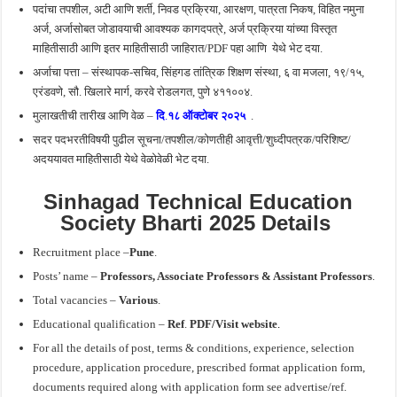
पदांचा तपशील, अटी आणि शर्ती, निवड प्रक्रिया, आरक्षण, पात्रता निकष, विहित नमुना
अर्ज, अर्जासोबत जोडावयाची आवश्यक कागदपत्रे, अर्ज प्रक्रिया यांच्या विस्तृत
माहितीसाठी आणि इतर माहितीसाठी जाहिरात/PDF पहा आणि
येथे भेट दया.
अर्जाचा पत्ता – संस्थापक-सचिव, सिंहगड तांत्रिक शिक्षण संस्था, ६ वा मजला, १९/१५,
एरंडवणे, सौ. खिलारे मार्ग, करवे रोडलगत, पुणे ४११००४.
मुलाखतीची तारीख आणि वेळ –
दि
.
१८ ऑक्टोबर २०२५
.
सदर पदभरतीविषयी पुढील सूचना/तपशील/कोणतीही आवृत्ती/शुध्दीपत्रक/परिशिष्ट/
अदययावत माहितीसाठी येथे वेळोवेळी भेट दया.
Sinhagad Technical Education
Society Bharti 2025 Details
Recruitment place –
Pune
.
Posts’ name –
Professors, Associate Professors & Assistant Professors
.
Total vacancies –
Various
.
Educational qualification –
Ref
.
PDF/Visit website
.
For all the details of post, terms & conditions, experience, selection
procedure, application procedure, prescribed format application form,
documents required along with application form see advertise/ref.