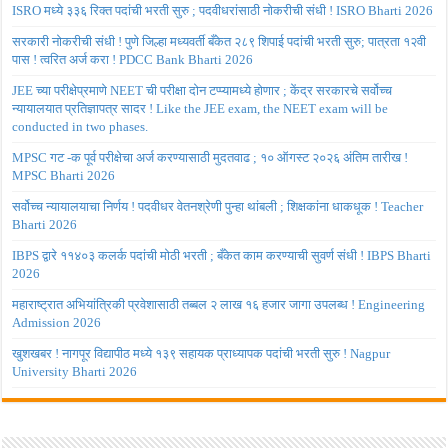
ISRO मध्ये ३३६ रिक्त पदांची भरती सुरु ; पदवीधरांसाठी नोकरीची संधी ! ISRO Bharti 2026
सरकारी नोकरीची संधी ! पुणे जिल्हा मध्यवर्ती बँकेत २८९ शिपाई पदांची भरती सुरु; पात्रता १२वी
पास ! त्वरित अर्ज करा ! PDCC Bank Bharti 2026
JEE च्या परीक्षेप्रमाणे NEET ची परीक्षा दोन टप्प्यामध्ये होणार ; केंद्र सरकारचे सर्वोच्च
न्यायालयात प्रतिज्ञापत्र सादर ! Like the JEE exam, the NEET exam will be
conducted in two phases.
MPSC गट -क पूर्व परीक्षेचा अर्ज करण्यासाठी मुदतवाढ ; १० ऑगस्ट २०२६ अंतिम तारीख !
MPSC Bharti 2026
सर्वोच्च न्यायालयाचा निर्णय ! पदवीधर वेतनश्रेणी पुन्हा थांबली ; शिक्षकांना धाकधूक ! Teacher
Bharti 2026
IBPS द्वारे ११४०३ कलर्क पदांची मोठी भरती ; बँकेत काम करण्याची सुवर्ण संधी ! IBPS Bharti
2026
महाराष्ट्रात अभियांत्रिकी प्रवेशासाठी तब्बल २ लाख १६ हजार जागा उपलब्ध ! Engineering
Admission 2026
खुशखबर ! नागपूर विद्यापीठ मध्ये १३९ सहायक प्राध्यापक पदांची भरती सुरु ! Nagpur
University Bharti 2026