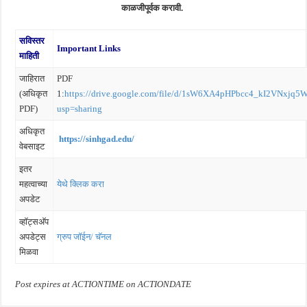
काळजीपूर्वक करावी.
सविस्तर
Important Links
माहिती
जाहिरात
PDF
(अधिकृत
1:
https://drive.google.com/file/d/1sW6XA4pHPbcc4_kI2VNxjq
PDF)
usp=sharing
अधिकृत
https://sinhgad.edu/
वेबसाइट
इतर
महत्वाच्या
येथे क्लिक करा
अपडेट
व्हॉट्सअ‍ॅप
अपडेट्स
ग्रुप जॉईन/ चॅनल
मिळवा
Post expires at ACTIONTIME on ACTIONDATE