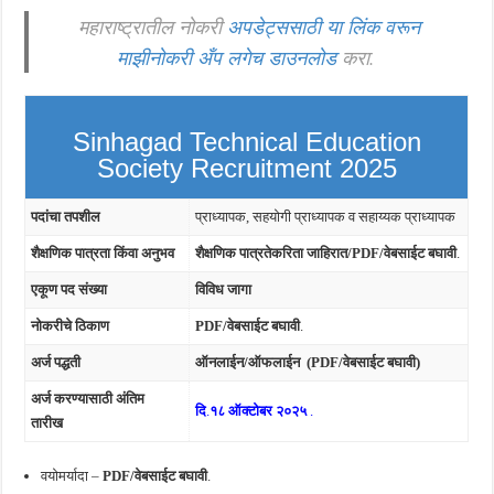
महाराष्ट्रातील नोकरी
अपडेट्ससाठी या लिंक वरून
माझीनोकरी अँप लगेच डाउनलोड
करा.
Sinhagad Technical Education
Society Recruitment 2025
पदांचा तपशील
प्राध्यापक, सहयोगी प्राध्यापक व सहाय्यक प्राध्यापक
शैक्षणिक पात्रता किंवा अनुभव
शैक्षणिक पात्रतेकरिता जाहिरात/PDF/वेबसाईट बघावी
.
एकूण पद संख्या
विविध
जागा
नोकरीचे ठिकाण
PDF/वेबसाईट बघावी
.
अर्ज पद्धती
ऑनलाईन/ऑफलाईन (PDF/वेबसाईट बघावी)
अर्ज करण्यासाठी अंतिम
दि
.
१८ ऑक्टोबर २०२५
.
तारीख
वयोमर्यादा –
PDF/वेबसाईट बघावी
.