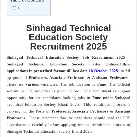
खुशखबर ! नागपूर विद्यापीठ मध्ये १३९ सहायक प्राध्यापक पदांची भरती सुरु ! Nagpur Universi
Sinhagad Technical
Education Society
Recruitment 2025
Sinhagad Technical Education Society Job Recruitment 2025 –
Sinhagad Technical Education Society
invites
Online/Offline
applications in prescribed format till last date
18 October 2025
to fill
up posts of
Professors, Associate Professors & Assistant Professors
.
There are
various
vacancies. The job location is
Pune
. The Official
website & PDF/Advertise is given below. This recruitment is a good
opportunity for the candidates looking jobs in
Pune
under Sinhagad
Technical Education Society Bharti 2025. This recruitment process is
carrying for the Posts of
Professors, Associate Professors & Assistant
Professors
. Please remember that the candidates should read the PDF
advertisement carefully before applying for the recruitment process of
Sinhagad Technical Education Society Bharti 2025.