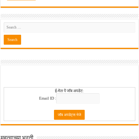
ई-मेल पें जॉब अपडेट:
Email ID :
महत्वाच्या भरती