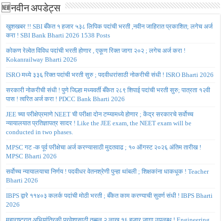
🆕नवीन अपडेट्स
खुशखबर !! SBI बँकेत १ हजार ५३८ लिपिक पदांची भरती ,नवीन जाहिरात प्रकाशित; लगेच अर्ज
करा ! SBI Bank Bharti 2026 1538 Posts
कोकण रेल्वेत विविध पदांची भरती होणार , एकूण रिक्त जागा २०२ ; लगेच अर्ज करा !
Kokanrailway Bharti 2026
ISRO मध्ये ३३६ रिक्त पदांची भरती सुरु ; पदवीधरांसाठी नोकरीची संधी ! ISRO Bharti 2026
सरकारी नोकरीची संधी ! पुणे जिल्हा मध्यवर्ती बँकेत २८९ शिपाई पदांची भरती सुरु; पात्रता १२वी
पास ! त्वरित अर्ज करा ! PDCC Bank Bharti 2026
JEE च्या परीक्षेप्रमाणे NEET ची परीक्षा दोन टप्प्यामध्ये होणार ; केंद्र सरकारचे सर्वोच्च
न्यायालयात प्रतिज्ञापत्र सादर ! Like the JEE exam, the NEET exam will be
conducted in two phases.
MPSC गट -क पूर्व परीक्षेचा अर्ज करण्यासाठी मुदतवाढ ; १० ऑगस्ट २०२६ अंतिम तारीख !
MPSC Bharti 2026
सर्वोच्च न्यायालयाचा निर्णय ! पदवीधर वेतनश्रेणी पुन्हा थांबली ; शिक्षकांना धाकधूक ! Teacher
Bharti 2026
IBPS द्वारे ११४०३ कलर्क पदांची मोठी भरती ; बँकेत काम करण्याची सुवर्ण संधी ! IBPS Bharti
2026
महाराष्ट्रात अभियांत्रिकी प्रवेशासाठी तब्बल २ लाख १६ हजार जागा उपलब्ध ! Engineering