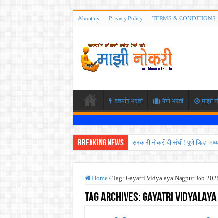
About us
Privacy Policy
TERMS & CONDITIONS
वतर्मान भरती
मेगा भरती
माझी न
Breaking News
सरकारी नोकरीची संधी ! पुणे जिल्हा मध
JEE च्या परीक्षेप्रमाणे NEET ची परीक
MPSC गट -क पूर्व परीक्षेचा अर्ज कर
Home
/
Tag:
Gayatri Vidyalaya Nagpur Job 202
सर्वोच्च न्यायालयाचा निर्णय ! पदवीधर 
Tag Archives:
Gayatri Vidyalaya
IBPS द्वारे ११४०३ कलर्क पदांची मोठी 