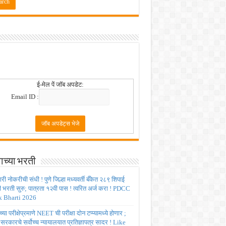
 2026
ई-मेल पें जॉब अपडेट:
Email ID :
ाच्या भरती
ी नोकरीची संधी ! पुणे जिल्हा मध्यवर्ती बँकेत २८९ शिपाई
ी भरती सुरु; पात्रता १२वी पास ! त्वरित अर्ज करा ! PDCC
 Bharti 2026
्या परीक्षेप्रमाणे NEET ची परीक्षा दोन टप्प्यामध्ये होणार ;
र सरकारचे सर्वोच्च न्यायालयात प्रतिज्ञापत्र सादर ! Like