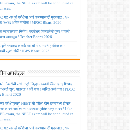
JEE exam, the NEET exam will be conducted in
phases.
गट -क पूर्व परीक्षेचा अर्ज करण्यासाठी मुदतवाढ ; १०
ट २०२६ अंतिम तारीख ! MPSC Bharti 2026
च्च न्यायालयाचा निर्णय ! पदवीधर वेतनश्रेणी पुन्हा थांबली ;
षकांना धाकधूक ! Teacher Bharti 2026
द्वारे ११४०३ कलर्क पदांची मोठी भरती ; बँकेत काम
ाची सुवर्ण संधी ! IBPS Bharti 2026
ीन अपडेट्स
ी नोकरीची संधी ! पुणे जिल्हा मध्यवर्ती बँकेत २८९ शिपाई
ी भरती सुरु; पात्रता १२वी पास ! त्वरित अर्ज करा ! PDCC
 Bharti 2026
्या परीक्षेप्रमाणे NEET ची परीक्षा दोन टप्प्यामध्ये होणार ;
र सरकारचे सर्वोच्च न्यायालयात प्रतिज्ञापत्र सादर ! Like
JEE exam, the NEET exam will be conducted in
phases.
गट -क पूर्व परीक्षेचा अर्ज करण्यासाठी मुदतवाढ ; १०