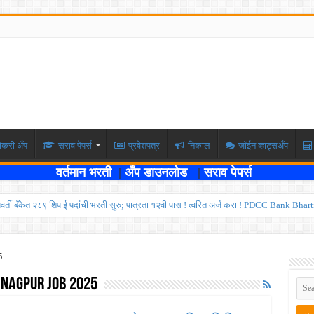
ोकरी अँप
सराव पेपर्स
प्रवेशपत्र
निकाल
जॉईन व्हाट्सअँप
वर्तमान भरती
|
अँप डाउनलोड
|
सराव पेपर्स
्यवर्ती बँकेत २८९ शिपाई पदांची भरती सुरु; पात्रता १२वी पास ! त्वरित अर्ज करा ! PDCC Bank Bhar
्षा दोन टप्प्यामध्ये होणार ; केंद्र सरकारचे सर्वोच्च न्यायालयात प्रतिज्ञापत्र सादर ! Like the
ण्यासाठी मुदतवाढ ; १० ऑगस्ट २०२६ अंतिम तारीख ! MPSC Bharti 2026
5
वेतनश्रेणी पुन्हा थांबली ; शिक्षकांना धाकधूक ! Teacher Bharti 2026
 Nagpur Job 2025
भरती ; बँकेत काम करण्याची सुवर्ण संधी ! IBPS Bharti 2026