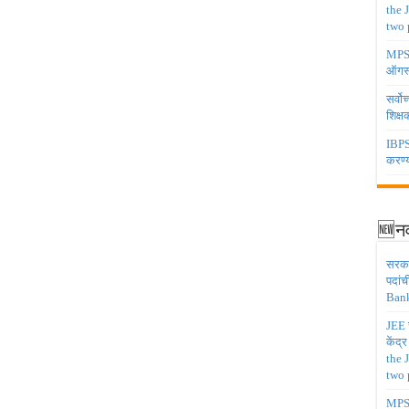
the 
two 
MPSC 
ऑगस्
सर्वो
शिक्
IBPS 
करण्य
🆕नव
सरकार
पदांच
Bank
JEE च
केंद्
the 
two 
MPSC 