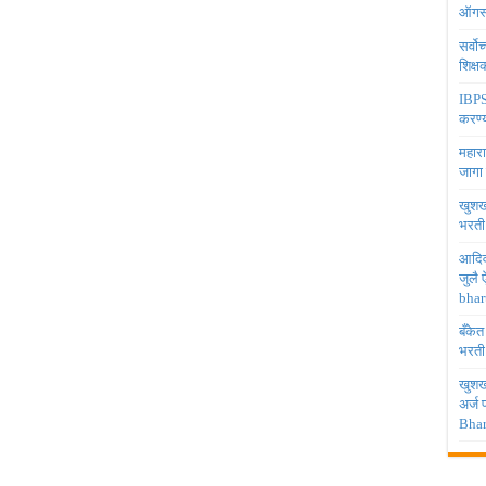
ऑगस्
सर्वो
शिक्
IBPS 
करण्य
महारा
जागा
खुशखब
भरती
आदिव
जुलै
bhar
बँकेत
भरती
खुशखब
अर्ज
Bhar