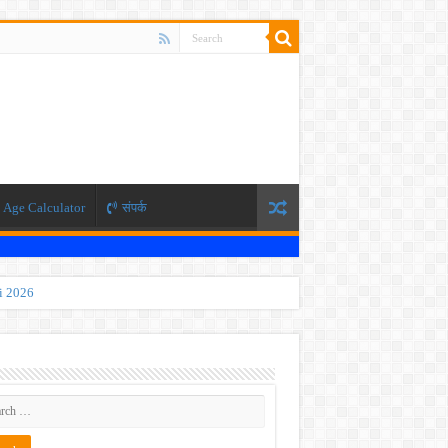
Age Calculator
संपर्क
ti 2026
 JEE exam, the NEET exam will be conducted in two phases.