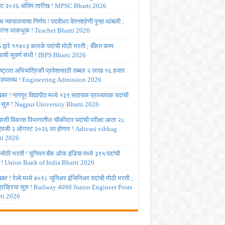
ट २०२६ अंतिम तारीख ! MPSC Bharti 2026
च्च न्यायालयाचा निर्णय ! पदवीधर वेतनश्रेणी पुन्हा थांबली ;
षकांना धाकधूक ! Teacher Bharti 2026
द्वारे ११४०३ कलर्क पदांची मोठी भरती ; बँकेत काम
ाची सुवर्ण संधी ! IBPS Bharti 2026
ष्ट्रात अभियांत्रिकी प्रवेशासाठी तब्बल २ लाख १६ हजार
 उपलब्ध ! Engineering Admission 2026
र ! नागपूर विद्यापीठ मध्ये १३९ सहायक प्राध्यापक पदांची
 सुरु ! Nagpur University Bharti 2026
ासी विकास विभागातील चौकीदार पदांची परीक्षा आता २८
 ऐवजी २ ऑगस्ट २०२६ ला होणार ! Adivasi vibhag
ti 2026
 मोठी भरती ! युनियन बँक ऑफ इंडिया मध्ये ३९५ पदांची
 ! Union Bank of India Bharti 2026
र ! रेल्वे मध्ये ४०९८ जुनिअर इंजिनिअर पदांची मोठी भरती ;
 प्रक्रिया सुरु ! Railway 4098 Junior Engineer Posts
ti 2026