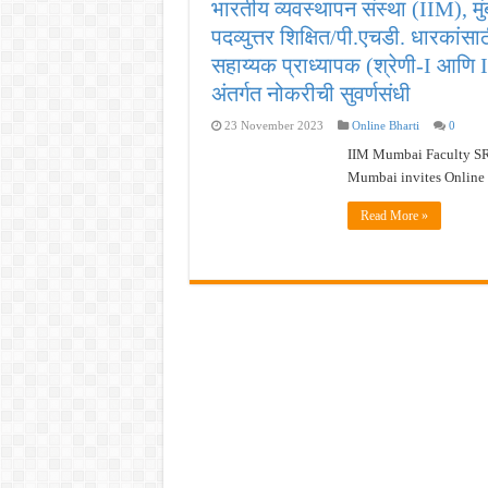
भारतीय व्यवस्थापन संस्था (IIM), 
MPSC गट -क पूर्व परीक्षेचा अर्ज कर
पदव्युत्तर शिक्षित/पी.एचडी. धारकांस
सर्वोच्च न्यायालयाचा निर्णय ! पदवीधर 
सहाय्यक प्राध्यापक (श्रेणी-I आणि 
IBPS द्वारे ११४०३ कलर्क पदांची मोठी 
अंतर्गत नोकरीची सुवर्णसंधी
महाराष्ट्रात अभियांत्रिकी प्रवेशास
23 November 2023
Online Bharti
0
खुशखबर ! नागपूर विद्यापीठ मध्ये १३९
IIM Mumbai Faculty SRD
Mumbai invites Online a
Read More »