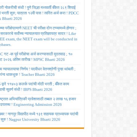
ी नोकरीची संधी ! पुणे जिल्हा मध्यवर्ती बँकेत २८९ शिपाई
ी भरती सुरु; पात्रता १२वी पास ! त्वरित अर्ज करा ! PDCC
 Bharti 2026
्या परीक्षेप्रमाणे NEET ची परीक्षा दोन टप्प्यामध्ये होणार ;
र सरकारचे सर्वोच्च न्यायालयात प्रतिज्ञापत्र सादर ! Like
JEE exam, the NEET exam will be conducted in
phases.
गट -क पूर्व परीक्षेचा अर्ज करण्यासाठी मुदतवाढ ; १०
ट २०२६ अंतिम तारीख ! MPSC Bharti 2026
च्च न्यायालयाचा निर्णय ! पदवीधर वेतनश्रेणी पुन्हा थांबली ;
षकांना धाकधूक ! Teacher Bharti 2026
द्वारे ११४०३ कलर्क पदांची मोठी भरती ; बँकेत काम
ाची सुवर्ण संधी ! IBPS Bharti 2026
ष्ट्रात अभियांत्रिकी प्रवेशासाठी तब्बल २ लाख १६ हजार
 उपलब्ध ! Engineering Admission 2026
र ! नागपूर विद्यापीठ मध्ये १३९ सहायक प्राध्यापक पदांची
 सुरु ! Nagpur University Bharti 2026