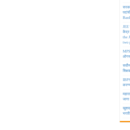
सरकार
पदांच
Bank
JEE च
केंद्
the 
two 
MPSC 
ऑगस्
सर्वो
शिक्
IBPS 
करण्य
महारा
जागा
खुशखब
भरती