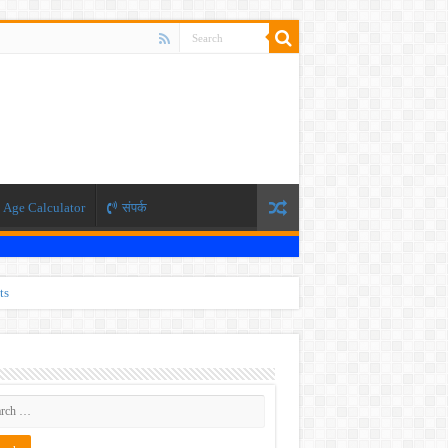
Age Calculator
संपर्क
ts
ti 2026
 JEE exam, the NEET exam will be conducted in two phases.