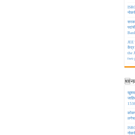
ISRO 
नोकर
सरकार
पदांच
Bank
JEE च
केंद्
the 
two 
🆕नव
खुशख
जाहि
1538
कोकण 
लगेच
ISRO 
नोकर