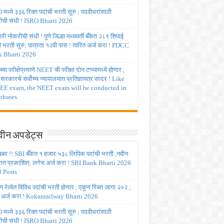
मध्ये ३३६ रिक्त पदांची भरती सुरु ; पदवीधरांसाठी
ीची संधी ! ISRO Bharti 2026
ी नोकरीची संधी ! पुणे जिल्हा मध्यवर्ती बँकेत २८९ शिपाई
ी भरती सुरु; पात्रता १२वी पास ! त्वरित अर्ज करा ! PDCC
 Bharti 2026
्या परीक्षेप्रमाणे NEET ची परीक्षा दोन टप्प्यामध्ये होणार ;
र सरकारचे सर्वोच्च न्यायालयात प्रतिज्ञापत्र सादर ! Like
JEE exam, the NEET exam will be conducted in
phases.
ीन अपडेट्स
बर !! SBI बँकेत १ हजार ५३८ लिपिक पदांची भरती ,नवीन
रात प्रकाशित; लगेच अर्ज करा ! SBI Bank Bharti 2026
 Posts
रेल्वेत विविध पदांची भरती होणार , एकूण रिक्त जागा २०२ ;
 अर्ज करा ! Kokanrailway Bharti 2026
मध्ये ३३६ रिक्त पदांची भरती सुरु ; पदवीधरांसाठी
ीची संधी ! ISRO Bharti 2026