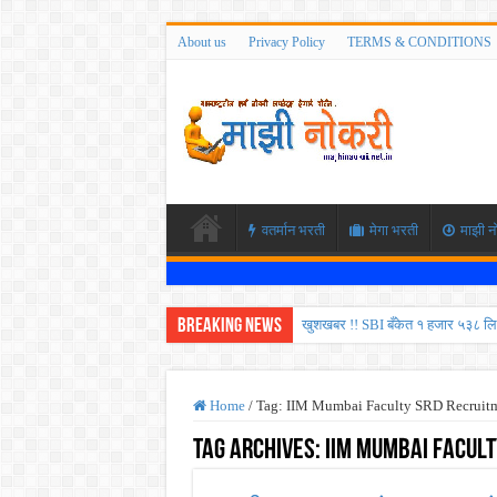
About us
Privacy Policy
TERMS & CONDITIONS
वतर्मान भरती
मेगा भरती
माझी न
Breaking News
खुशखबर !! SBI बँकेत १ हजार ५३८ लि
कोकण रेल्वेत विविध पदांची भरती होण
ISRO मध्ये ३३६ रिक्त पदांची भरती सु
Home
/
Tag:
IIM Mumbai Faculty SRD Recruit
सरकारी नोकरीची संधी ! पुणे जिल्हा मध
Tag Archives:
IIM Mumbai Facult
JEE च्या परीक्षेप्रमाणे NEET ची परीक