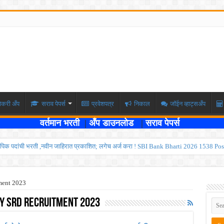
ोकरी अँप
सराव पेपर्स
प्रवेशपत्र
निकाल
जॉईन व्हाट्सअँप
वर्तमान भरती
|
अँप डाउनलोड
|
सराव पेपर्स
पिक पदांची भरती ,नवीन जाहिरात प्रकाशित; लगेच अर्ज करा ! SBI Bank Bharti 2026 1538 Pos
ार , एकूण रिक्त जागा २०२ ; लगेच अर्ज करा ! Kokanrailway Bharti 2026
रु ; पदवीधरांसाठी नोकरीची संधी ! ISRO Bharti 2026
ment 2023
्यवर्ती बँकेत २८९ शिपाई पदांची भरती सुरु; पात्रता १२वी पास ! त्वरित अर्ज करा ! PDCC Bank Bhar
y SRD Recruitment 2023
्षा दोन टप्प्यामध्ये होणार ; केंद्र सरकारचे सर्वोच्च न्यायालयात प्रतिज्ञापत्र सादर ! Like the