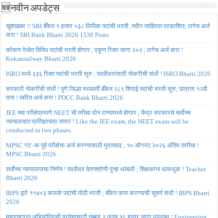
🆕नवीन अपडेट्स
खुशखबर !! SBI बँकेत १ हजार ५३८ लिपिक पदांची भरती ,नवीन जाहिरात प्रकाशित; लगेच अर्ज
करा ! SBI Bank Bharti 2026 1538 Posts
कोकण रेल्वेत विविध पदांची भरती होणार , एकूण रिक्त जागा २०२ ; लगेच अर्ज करा !
Kokanrailway Bharti 2026
ISRO मध्ये ३३६ रिक्त पदांची भरती सुरु ; पदवीधरांसाठी नोकरीची संधी ! ISRO Bharti 2026
सरकारी नोकरीची संधी ! पुणे जिल्हा मध्यवर्ती बँकेत २८९ शिपाई पदांची भरती सुरु; पात्रता १२वी
पास ! त्वरित अर्ज करा ! PDCC Bank Bharti 2026
JEE च्या परीक्षेप्रमाणे NEET ची परीक्षा दोन टप्प्यामध्ये होणार ; केंद्र सरकारचे सर्वोच्च
न्यायालयात प्रतिज्ञापत्र सादर ! Like the JEE exam, the NEET exam will be
conducted in two phases.
MPSC गट -क पूर्व परीक्षेचा अर्ज करण्यासाठी मुदतवाढ ; १० ऑगस्ट २०२६ अंतिम तारीख !
MPSC Bharti 2026
सर्वोच्च न्यायालयाचा निर्णय ! पदवीधर वेतनश्रेणी पुन्हा थांबली ; शिक्षकांना धाकधूक ! Teacher
Bharti 2026
IBPS द्वारे ११४०३ कलर्क पदांची मोठी भरती ; बँकेत काम करण्याची सुवर्ण संधी ! IBPS Bharti
2026
महाराष्ट्रात अभियांत्रिकी प्रवेशासाठी तब्बल २ लाख १६ हजार जागा उपलब्ध ! Engineering