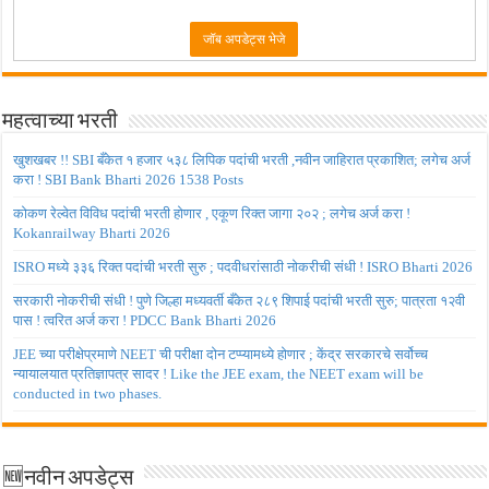
महत्वाच्या भरती
खुशखबर !! SBI बँकेत १ हजार ५३८ लिपिक पदांची भरती ,नवीन जाहिरात प्रकाशित; लगेच अर्ज
करा ! SBI Bank Bharti 2026 1538 Posts
कोकण रेल्वेत विविध पदांची भरती होणार , एकूण रिक्त जागा २०२ ; लगेच अर्ज करा !
Kokanrailway Bharti 2026
ISRO मध्ये ३३६ रिक्त पदांची भरती सुरु ; पदवीधरांसाठी नोकरीची संधी ! ISRO Bharti 2026
सरकारी नोकरीची संधी ! पुणे जिल्हा मध्यवर्ती बँकेत २८९ शिपाई पदांची भरती सुरु; पात्रता १२वी
पास ! त्वरित अर्ज करा ! PDCC Bank Bharti 2026
JEE च्या परीक्षेप्रमाणे NEET ची परीक्षा दोन टप्प्यामध्ये होणार ; केंद्र सरकारचे सर्वोच्च
न्यायालयात प्रतिज्ञापत्र सादर ! Like the JEE exam, the NEET exam will be
conducted in two phases.
🆕नवीन अपडेट्स