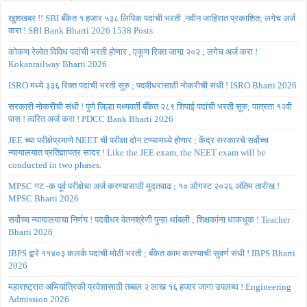
खुशखबर !! SBI बँकेत १ हजार ५३८ लिपिक पदांची भरती ,नवीन जाहिरात प्रकाशित; लगेच अर्ज
करा ! SBI Bank Bharti 2026 1538 Posts
कोकण रेल्वेत विविध पदांची भरती होणार , एकूण रिक्त जागा २०२ ; लगेच अर्ज करा !
Kokanrailway Bharti 2026
ISRO मध्ये ३३६ रिक्त पदांची भरती सुरु ; पदवीधरांसाठी नोकरीची संधी ! ISRO Bharti 2026
सरकारी नोकरीची संधी ! पुणे जिल्हा मध्यवर्ती बँकेत २८९ शिपाई पदांची भरती सुरु; पात्रता १२वी
पास ! त्वरित अर्ज करा ! PDCC Bank Bharti 2026
JEE च्या परीक्षेप्रमाणे NEET ची परीक्षा दोन टप्प्यामध्ये होणार ; केंद्र सरकारचे सर्वोच्च
न्यायालयात प्रतिज्ञापत्र सादर ! Like the JEE exam, the NEET exam will be
conducted in two phases.
MPSC गट -क पूर्व परीक्षेचा अर्ज करण्यासाठी मुदतवाढ ; १० ऑगस्ट २०२६ अंतिम तारीख !
MPSC Bharti 2026
सर्वोच्च न्यायालयाचा निर्णय ! पदवीधर वेतनश्रेणी पुन्हा थांबली ; शिक्षकांना धाकधूक ! Teacher
Bharti 2026
IBPS द्वारे ११४०३ कलर्क पदांची मोठी भरती ; बँकेत काम करण्याची सुवर्ण संधी ! IBPS Bharti
2026
महाराष्ट्रात अभियांत्रिकी प्रवेशासाठी तब्बल २ लाख १६ हजार जागा उपलब्ध ! Engineering
Admission 2026