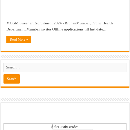
खुशखबर ! नागपूर विद्यापीठ मध्ये १३९ सहायक प्राध्यापक पदांची भरती सुरु ! Nagpur Universi
MCGM Sweeper Recruitment 2024 - BruhanMumbai, Public Health
Department, Mumbai invites Offline applications till last date...
Read More »
ई-मेल पें जॉब अपडेट: