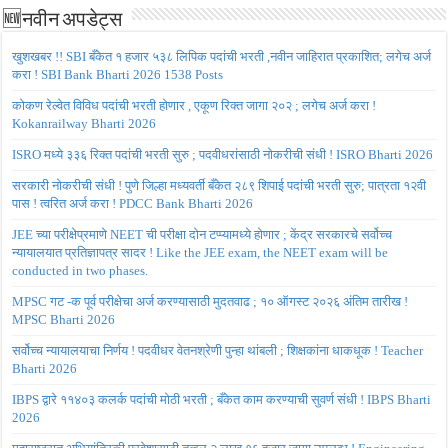
🆕नवीन अपडेट्स
खुशखबर !! SBI बँकेत १ हजार ५३८ लिपिक पदांची भरती ,नवीन जाहिरात प्रकाशित; लगेच अर्ज
करा ! SBI Bank Bharti 2026 1538 Posts
कोकण रेल्वेत विविध पदांची भरती होणार , एकूण रिक्त जागा २०२ ; लगेच अर्ज करा !
Kokanrailway Bharti 2026
ISRO मध्ये ३३६ रिक्त पदांची भरती सुरु ; पदवीधरांसाठी नोकरीची संधी ! ISRO Bharti 2026
सरकारी नोकरीची संधी ! पुणे जिल्हा मध्यवर्ती बँकेत २८९ शिपाई पदांची भरती सुरु; पात्रता १२वी
पास ! त्वरित अर्ज करा ! PDCC Bank Bharti 2026
JEE च्या परीक्षेप्रमाणे NEET ची परीक्षा दोन टप्प्यामध्ये होणार ; केंद्र सरकारचे सर्वोच्च
न्यायालयात प्रतिज्ञापत्र सादर ! Like the JEE exam, the NEET exam will be
conducted in two phases.
MPSC गट -क पूर्व परीक्षेचा अर्ज करण्यासाठी मुदतवाढ ; १० ऑगस्ट २०२६ अंतिम तारीख !
MPSC Bharti 2026
सर्वोच्च न्यायालयाचा निर्णय ! पदवीधर वेतनश्रेणी पुन्हा थांबली ; शिक्षकांना धाकधूक ! Teacher
Bharti 2026
IBPS द्वारे ११४०३ कलर्क पदांची मोठी भरती ; बँकेत काम करण्याची सुवर्ण संधी ! IBPS Bharti
2026