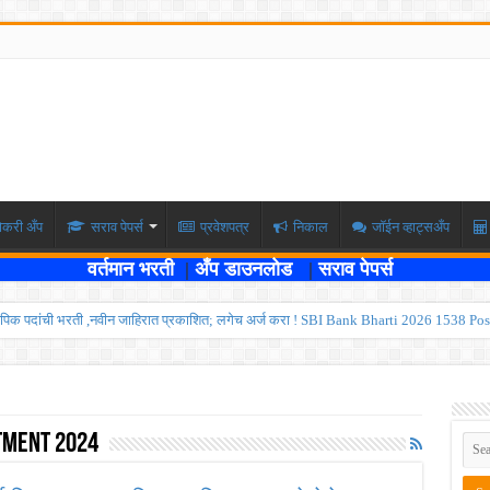
ोकरी अँप
सराव पेपर्स
प्रवेशपत्र
निकाल
जॉईन व्हाट्सअँप
वर्तमान भरती
|
अँप डाउनलोड
|
सराव पेपर्स
पिक पदांची भरती ,नवीन जाहिरात प्रकाशित; लगेच अर्ज करा ! SBI Bank Bharti 2026 1538 Pos
ार , एकूण रिक्त जागा २०२ ; लगेच अर्ज करा ! Kokanrailway Bharti 2026
रु ; पदवीधरांसाठी नोकरीची संधी ! ISRO Bharti 2026
्यवर्ती बँकेत २८९ शिपाई पदांची भरती सुरु; पात्रता १२वी पास ! त्वरित अर्ज करा ! PDCC Bank Bhar
tment 2024
्षा दोन टप्प्यामध्ये होणार ; केंद्र सरकारचे सर्वोच्च न्यायालयात प्रतिज्ञापत्र सादर ! Like the