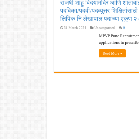
राजर्षी शाहू विदयामंदिर आणि शांताब
MPSC गट -क पूर्व परीक्षेचा अर्ज कर
पदविका/पदवी/पदव्युत्तर शिक्षितांसाठी
सर्वोच्च न्यायालयाचा निर्णय ! पदवीधर 
लिपिक नि लेखापाल पदांच्या एकूण २०
IBPS द्वारे ११४०३ कलर्क पदांची मोठी 
31 March 2024
Uncategorised
0
महाराष्ट्रात अभियांत्रिकी प्रवेशास
MPVP Pune Recruitment 
खुशखबर ! नागपूर विद्यापीठ मध्ये १३९
applications in prescrib
Read More »