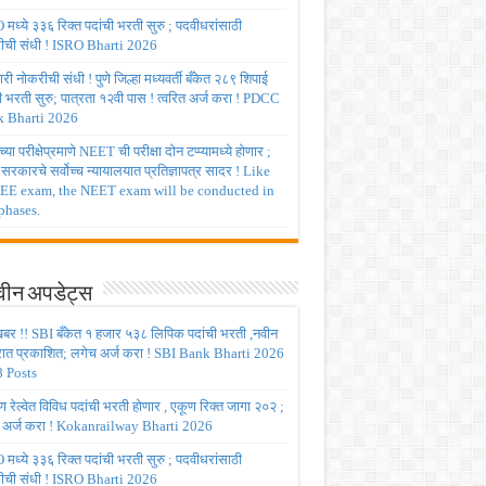
मध्ये ३३६ रिक्त पदांची भरती सुरु ; पदवीधरांसाठी
ीची संधी ! ISRO Bharti 2026
ी नोकरीची संधी ! पुणे जिल्हा मध्यवर्ती बँकेत २८९ शिपाई
ी भरती सुरु; पात्रता १२वी पास ! त्वरित अर्ज करा ! PDCC
 Bharti 2026
्या परीक्षेप्रमाणे NEET ची परीक्षा दोन टप्प्यामध्ये होणार ;
र सरकारचे सर्वोच्च न्यायालयात प्रतिज्ञापत्र सादर ! Like
JEE exam, the NEET exam will be conducted in
phases.
ीन अपडेट्स
बर !! SBI बँकेत १ हजार ५३८ लिपिक पदांची भरती ,नवीन
रात प्रकाशित; लगेच अर्ज करा ! SBI Bank Bharti 2026
 Posts
रेल्वेत विविध पदांची भरती होणार , एकूण रिक्त जागा २०२ ;
 अर्ज करा ! Kokanrailway Bharti 2026
मध्ये ३३६ रिक्त पदांची भरती सुरु ; पदवीधरांसाठी
ीची संधी ! ISRO Bharti 2026