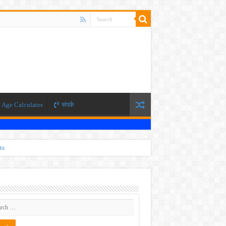
Age Calculator
संपर्क
ts
ti 2026
 JEE exam, the NEET exam will be conducted in two phases.