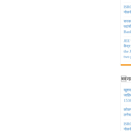
ISRO 
नोकर
सरकार
पदांच
Bank
JEE च
केंद्
the 
two 
🆕नव
खुशख
जाहि
1538
कोकण 
लगेच
ISRO 
नोकर