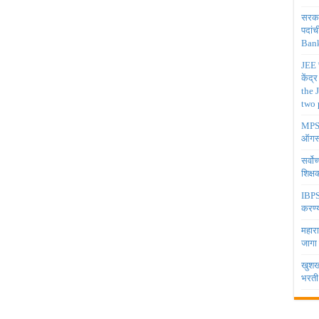
सरकार
पदांच
Bank
JEE च
केंद्
the 
two 
MPSC 
ऑगस्
सर्वो
शिक्
IBPS 
करण्य
महारा
जागा
खुशखब
भरती