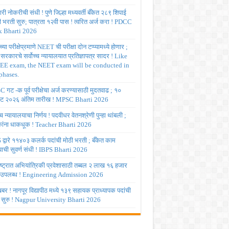
ी नोकरीची संधी ! पुणे जिल्हा मध्यवर्ती बँकेत २८९ शिपाई
ी भरती सुरु; पात्रता १२वी पास ! त्वरित अर्ज करा ! PDCC
 Bharti 2026
्या परीक्षेप्रमाणे NEET ची परीक्षा दोन टप्प्यामध्ये होणार ;
र सरकारचे सर्वोच्च न्यायालयात प्रतिज्ञापत्र सादर ! Like
JEE exam, the NEET exam will be conducted in
phases.
गट -क पूर्व परीक्षेचा अर्ज करण्यासाठी मुदतवाढ ; १०
ट २०२६ अंतिम तारीख ! MPSC Bharti 2026
च्च न्यायालयाचा निर्णय ! पदवीधर वेतनश्रेणी पुन्हा थांबली ;
षकांना धाकधूक ! Teacher Bharti 2026
द्वारे ११४०३ कलर्क पदांची मोठी भरती ; बँकेत काम
ाची सुवर्ण संधी ! IBPS Bharti 2026
ष्ट्रात अभियांत्रिकी प्रवेशासाठी तब्बल २ लाख १६ हजार
 उपलब्ध ! Engineering Admission 2026
र ! नागपूर विद्यापीठ मध्ये १३९ सहायक प्राध्यापक पदांची
 सुरु ! Nagpur University Bharti 2026