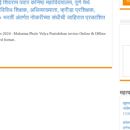
ाई शिवराम पवार कनिष्ठ महाविदयालय, पुणे येथे
ण्यासाठी मुदतवाढ ; १० ऑगस्ट २०२६ अंतिम तारीख ! MPSC Bharti 2026
 विविध शिक्षक, अधिव्याख्याता, क्रीडा प्रशिक्षक,
वेतनश्रेणी पुन्हा थांबली ; शिक्षकांना धाकधूक ! Teacher Bharti 2026
 भरतीं अंतर्गत नोकरीच्या संधीची जाहिरात प्रकाशित
भरती ; बँकेत काम करण्याची सुवर्ण संधी ! IBPS Bharti 2026
ाठी तब्बल २ लाख १६ हजार जागा उपलब्ध ! Engineering Admission 2026
2024 - Mahatma Phule Vidya Pratishthan invites Online & Offline
 सहायक प्राध्यापक पदांची भरती सुरु ! Nagpur University Bharti 2026
ed format..
महत्व
खुशख
जाहि
1538
कोकण 
लगेच