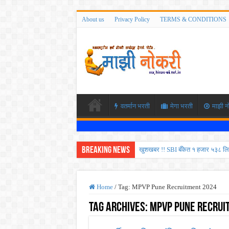
About us
Privacy Policy
TERMS & CONDITIONS
वतर्मान भरती
मेगा भरती
माझी न
Breaking News
खुशखबर !! SBI बँकेत १ हजार ५३८ लि
कोकण रेल्वेत विविध पदांची भरती होण
ISRO मध्ये ३३६ रिक्त पदांची भरती सु
Home
/
Tag:
MPVP Pune Recruitment 2024
सरकारी नोकरीची संधी ! पुणे जिल्हा मध
Tag Archives:
MPVP Pune Recrui
JEE च्या परीक्षेप्रमाणे NEET ची परीक