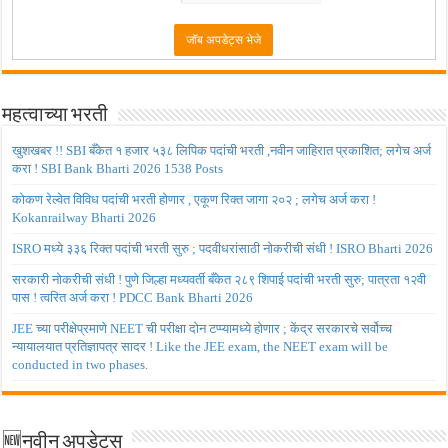
महत्वाच्या भरती
खुशखबर !! SBI बँकेत १ हजार ५३८ लिपिक पदांची भरती ,नवीन जाहिरात प्रकाशित; लगेच अर्ज
करा ! SBI Bank Bharti 2026 1538 Posts
कोकण रेल्वेत विविध पदांची भरती होणार , एकूण रिक्त जागा २०२ ; लगेच अर्ज करा !
Kokanrailway Bharti 2026
ISRO मध्ये ३३६ रिक्त पदांची भरती सुरु ; पदवीधरांसाठी नोकरीची संधी ! ISRO Bharti 2026
सरकारी नोकरीची संधी ! पुणे जिल्हा मध्यवर्ती बँकेत २८९ शिपाई पदांची भरती सुरु; पात्रता १२वी
पास ! त्वरित अर्ज करा ! PDCC Bank Bharti 2026
JEE च्या परीक्षेप्रमाणे NEET ची परीक्षा दोन टप्प्यामध्ये होणार ; केंद्र सरकारचे सर्वोच्च
न्यायालयात प्रतिज्ञापत्र सादर ! Like the JEE exam, the NEET exam will be
conducted in two phases.
🆕नवीन अपडेट्स