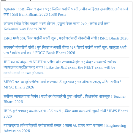
खुशखबर !! SBI बँकेत १ हजार ५३८ लिपिक पदांची भरती ,नवीन जाहिरात प्रकाशित; लगेच अर्ज
करा ! SBI Bank Bharti 2026 1538 Posts
कोकण रेल्वेत विविध पदांची भरती होणार , एकूण रिक्त जागा २०२ ; लगेच अर्ज करा !
Kokanrailway Bharti 2026
ISRO मध्ये ३३६ रिक्त पदांची भरती सुरु ; पदवीधरांसाठी नोकरीची संधी ! ISRO Bharti 2026
सरकारी नोकरीची संधी ! पुणे जिल्हा मध्यवर्ती बँकेत २८९ शिपाई पदांची भरती सुरु; पात्रता १२वी
पास ! त्वरित अर्ज करा ! PDCC Bank Bharti 2026
JEE च्या परीक्षेप्रमाणे NEET ची परीक्षा दोन टप्प्यामध्ये होणार ; केंद्र सरकारचे सर्वोच्च
न्यायालयात प्रतिज्ञापत्र सादर ! Like the JEE exam, the NEET exam will be
conducted in two phases.
MPSC गट -क पूर्व परीक्षेचा अर्ज करण्यासाठी मुदतवाढ ; १० ऑगस्ट २०२६ अंतिम तारीख !
MPSC Bharti 2026
सर्वोच्च न्यायालयाचा निर्णय ! पदवीधर वेतनश्रेणी पुन्हा थांबली ; शिक्षकांना धाकधूक ! Teacher
Bharti 2026
IBPS द्वारे ११४०३ कलर्क पदांची मोठी भरती ; बँकेत काम करण्याची सुवर्ण संधी ! IBPS Bharti
2026
महाराष्ट्रात अभियांत्रिकी प्रवेशासाठी तब्बल २ लाख १६ हजार जागा उपलब्ध ! Engineering
Admission 2026