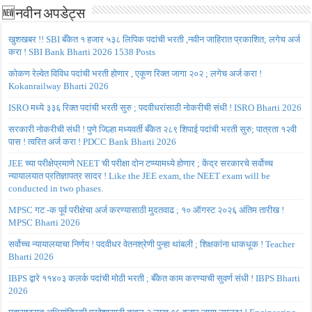
🆕नवीन अपडेट्स
खुशखबर !! SBI बँकेत १ हजार ५३८ लिपिक पदांची भरती ,नवीन जाहिरात प्रकाशित; लगेच अर्ज
करा ! SBI Bank Bharti 2026 1538 Posts
कोकण रेल्वेत विविध पदांची भरती होणार , एकूण रिक्त जागा २०२ ; लगेच अर्ज करा !
Kokanrailway Bharti 2026
ISRO मध्ये ३३६ रिक्त पदांची भरती सुरु ; पदवीधरांसाठी नोकरीची संधी ! ISRO Bharti 2026
सरकारी नोकरीची संधी ! पुणे जिल्हा मध्यवर्ती बँकेत २८९ शिपाई पदांची भरती सुरु; पात्रता १२वी
पास ! त्वरित अर्ज करा ! PDCC Bank Bharti 2026
JEE च्या परीक्षेप्रमाणे NEET ची परीक्षा दोन टप्प्यामध्ये होणार ; केंद्र सरकारचे सर्वोच्च
न्यायालयात प्रतिज्ञापत्र सादर ! Like the JEE exam, the NEET exam will be
conducted in two phases.
MPSC गट -क पूर्व परीक्षेचा अर्ज करण्यासाठी मुदतवाढ ; १० ऑगस्ट २०२६ अंतिम तारीख !
MPSC Bharti 2026
सर्वोच्च न्यायालयाचा निर्णय ! पदवीधर वेतनश्रेणी पुन्हा थांबली ; शिक्षकांना धाकधूक ! Teacher
Bharti 2026
IBPS द्वारे ११४०३ कलर्क पदांची मोठी भरती ; बँकेत काम करण्याची सुवर्ण संधी ! IBPS Bharti
2026