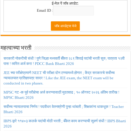
ई-मेल पें जॉब अपडेट:
Email ID :
महत्वाच्या भरती
सरकारी नोकरीची संधी ! पुणे जिल्हा मध्यवर्ती बँकेत २८९ शिपाई पदांची भरती सुरु; पात्रता १२वी
पास ! त्वरित अर्ज करा ! PDCC Bank Bharti 2026
JEE च्या परीक्षेप्रमाणे NEET ची परीक्षा दोन टप्प्यामध्ये होणार ; केंद्र सरकारचे सर्वोच्च
न्यायालयात प्रतिज्ञापत्र सादर ! Like the JEE exam, the NEET exam will be
conducted in two phases.
MPSC गट -क पूर्व परीक्षेचा अर्ज करण्यासाठी मुदतवाढ ; १० ऑगस्ट २०२६ अंतिम तारीख !
MPSC Bharti 2026
सर्वोच्च न्यायालयाचा निर्णय ! पदवीधर वेतनश्रेणी पुन्हा थांबली ; शिक्षकांना धाकधूक ! Teacher
Bharti 2026
IBPS द्वारे ११४०३ कलर्क पदांची मोठी भरती ; बँकेत काम करण्याची सुवर्ण संधी ! IBPS Bharti
2026