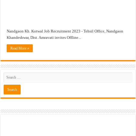
खुशखबर ! रेल्वे मध्ये ४०९८ जुनिअर इंजिनिअर पदांची मोठी भरती ; अर्ज प्रक्रिया सुरु ! Rai
Nandgaon Kh. Kotwal Job Recruitment 2023 - Tehsil Office, Nandgaon
Khandeshwar, Dist. Amravati invites Offline...
Read More »