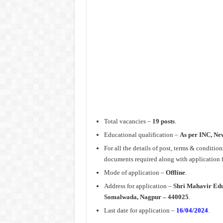
Total vacancies –
19 posts
.
Educational qualification –
As per INC, N
For all the details of post, terms & conditio
documents required along with application f
Mode of application –
Offline
.
Address for application –
Shri Mahavir Edu
Somalwada, Nagpur – 440025
.
Last date for application –
16/04/2024
.