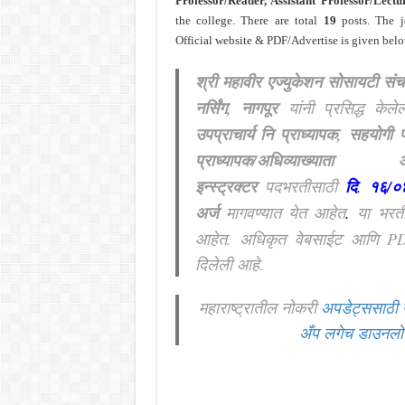
Professor/Reader, Assistant Professor/Lectu
the college. There are total
19
posts. The j
Official website & PDF/Advertise is given belo
श्री महावीर एज्युकेशन सोसायटी स
नर्सिंग, नागपूर
यांनी प्रसिद्ध केलेल
उपप्राचार्य नि प्राध्यापक
, सहयोगी प
प्राध्यापक/अधिव्याख्य
इन्स्ट्रक्टर
पदभरतीसाठी
दि
.
१६/०
अर्ज
मागवण्यात येत आहेत
.
या भरत
आहेत. अधिकृत वेबसाईट आणि PD
दिलेली आहे.
महाराष्ट्रातील नोकरी
अपडेट्ससाठी 
अँप लगेच डाउनल