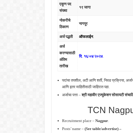
एकूण पद
१९ जागा
संख्या
नोकरीचे
नागपूर
ठिकाण
अर्ज पद्धती
ऑफलाईन
.
अर्ज
करण्यासाठी
दि
.
१६/०४/२०२४
.
अंतिम
तारीख
पदांचा तपशील, अटी आणि शर्ती, निवड प्रक्रिया, अर्जा
आणि इतर माहितीसाठी जाहिरात पहा.
अर्जाचा पत्ता –
श्री महावीर एज्युकेशन सोसायटी संचा
TCN Nagpu
Recruitment place –
Nagpur
.
Posts’ name –
(See table/advertise) –