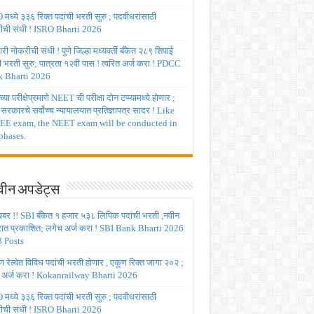
मध्ये ३३६ रिक्त पदांची भरती सुरु ; पदवीधरांसाठी
ीची संधी ! ISRO Bharti 2026
ी नोकरीची संधी ! पुणे जिल्हा मध्यवर्ती बँकेत २८९ शिपाई
ी भरती सुरु; पात्रता १२वी पास ! त्वरित अर्ज करा ! PDCC
 Bharti 2026
्या परीक्षेप्रमाणे NEET ची परीक्षा दोन टप्प्यामध्ये होणार ;
र सरकारचे सर्वोच्च न्यायालयात प्रतिज्ञापत्र सादर ! Like
JEE exam, the NEET exam will be conducted in
phases.
ीन अपडेट्स
बर !! SBI बँकेत १ हजार ५३८ लिपिक पदांची भरती ,नवीन
रात प्रकाशित; लगेच अर्ज करा ! SBI Bank Bharti 2026
 Posts
रेल्वेत विविध पदांची भरती होणार , एकूण रिक्त जागा २०२ ;
 अर्ज करा ! Kokanrailway Bharti 2026
मध्ये ३३६ रिक्त पदांची भरती सुरु ; पदवीधरांसाठी
ीची संधी ! ISRO Bharti 2026