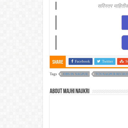
सविस्तर माहिती
Facebook
Twitter
S
Share
Tags
JOBS IN NAGPUR
TCN NAGPUR RECRUI
About Majhi Naukri