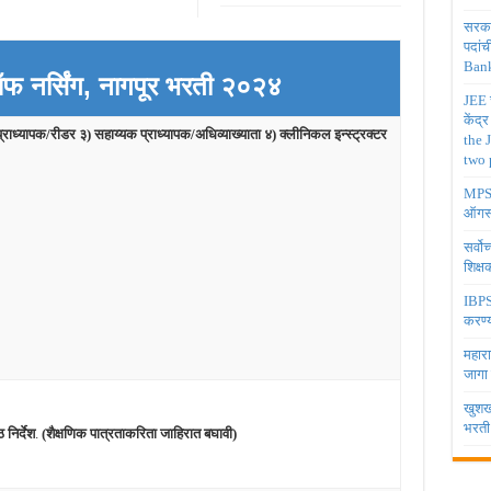
सरकार
पदांच
Bank
फ नर्सिंग, नागपूर भरती २०२४
JEE च
केंद्
प्राध्यापक/रीडर ३) सहाय्यक प्राध्यापक/अधिव्याख्याता ४) क्लीनिकल इन्स्ट्रक्टर
the 
two 
MPSC 
ऑगस्
सर्वो
शिक्
IBPS 
करण्य
महारा
जागा
खुशखब
भरती
िर्देश
.
(शैक्षणिक पात्रताकरिता जाहिरात बघावी)