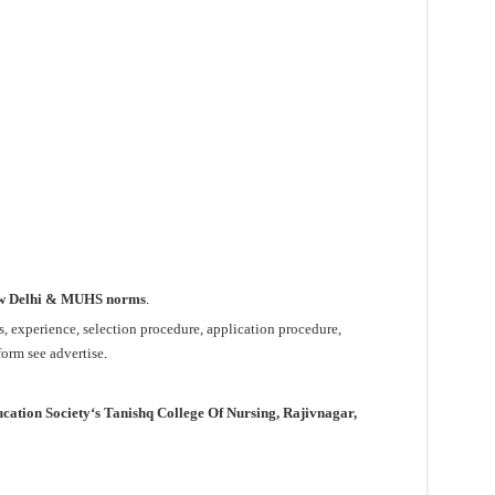
ew Delhi & MUHS norms
.
ns, experience, selection procedure, application procedure,
orm see advertise
.
cation Society
‘s Tanishq College Of Nursing, Rajivnagar
,