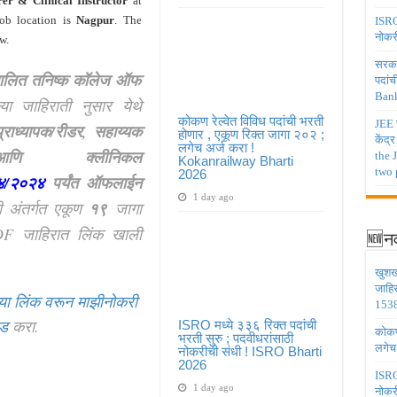
rer & Clinical Instructor
at
ob location is
Nagpur
. The
ISRO 
नोकर
w.
सरकार
ंचालित तनिष्क कॉलेज ऑफ
पदांच
Bank
्या जाहिराती नुसार येथे
कोकण रेल्वेत विविध पदांची भरती
JEE च
्राध्यापक/रीडर, सहाय्यक
होणार , एकूण रिक्त जागा २०२ ;
केंद्
लगेच अर्ज करा !
ाता आणि क्लीनिकल
the 
Kokanrailway Bharti
two 
2026
४/२०२४
पर्यंत ऑफलाईन
1 day ago
ी अंतर्गत एकूण
१९
जागा
F जाहिरात लिंक खाली
🆕नव
खुशख
जाहि
या लिंक वरून माझीनोकरी
1538
ोड
करा.
ISRO मध्ये ३३६ रिक्त पदांची
कोकण 
भरती सुरु ; पदवीधरांसाठी
लगेच
नोकरीची संधी ! ISRO Bharti
2026
ISRO 
1 day ago
नोकर