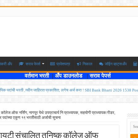
ोकरी अँप
सराव पेपर्स
प्रवेशपत्र
निकाल
जॉईन व्हाट्सअँप
वर्तमान भरती
|
अँप डाउनलोड
|
सराव पेपर्स
पिक पदांची भरती ,नवीन जाहिरात प्रकाशित; लगेच अर्ज करा ! SBI Bank Bharti 2026 1538 Pos
ार , एकूण रिक्त जागा २०२ ; लगेच अर्ज करा ! Kokanrailway Bharti 2026
रु ; पदवीधरांसाठी नोकरीची संधी ! ISRO Bharti 2026
ॉलेज ऑफ नर्सिंग, नागपूर येथे उपप्राचार्य नि प्राध्यापक, सहयोगी प्राध्यापक/रीडर,
र पदांच्या एकूण १९ भरतींसाठी अर्जाची सूचना
्यवर्ती बँकेत २८९ शिपाई पदांची भरती सुरु; पात्रता १२वी पास ! त्वरित अर्ज करा ! PDCC Bank Bhar
्षा दोन टप्प्यामध्ये होणार ; केंद्र सरकारचे सर्वोच्च न्यायालयात प्रतिज्ञापत्र सादर ! Like the
ोसायटी संचालित तनिष्क कॉलेज ऑफ