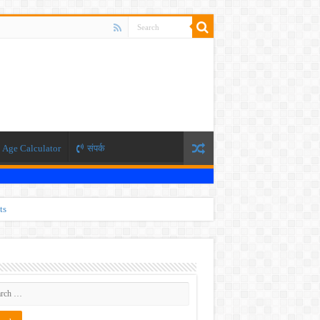
Age Calculator
संपर्क
ts
ti 2026
 JEE exam, the NEET exam will be conducted in two phases.