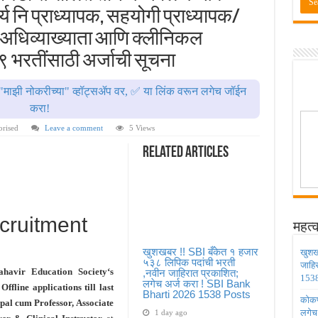
ण्यासाठी मुदतवाढ ; १० ऑगस्ट २०२६ अंतिम तारीख ! MPSC Bharti 2026
ार्य नि प्राध्यापक, सहयोगी प्राध्यापक/
वेतनश्रेणी पुन्हा थांबली ; शिक्षकांना धाकधूक ! Teacher Bharti 2026
/अधिव्याख्याता आणि क्लीनिकल
भरती ; बँकेत काम करण्याची सुवर्ण संधी ! IBPS Bharti 2026
 १९ भरतींसाठी अर्जाची सूचना
ाठी तब्बल २ लाख १६ हजार जागा उपलब्ध ! Engineering Admission 2026
"माझी नोकरीच्या" व्हॉट्सॲप वर, ✅ या लिंक वरून लगेच जॉईन
 सहायक प्राध्यापक पदांची भरती सुरु ! Nagpur University Bharti 2026
करा!
orised
Leave a comment
5 Views
Related Articles
ruitment
महत्व
खुशखबर !! SBI बँकेत १ हजार
खुशख
५३८ लिपिक पदांची भरती
जाहि
avir Education Society
‘s
,नवीन जाहिरात प्रकाशित;
1538
लगेच अर्ज करा ! SBI Bank
s
Offline applications till last
Bharti 2026 1538 Posts
कोकण 
pal cum Professor, Associate
लगेच
1 day ago