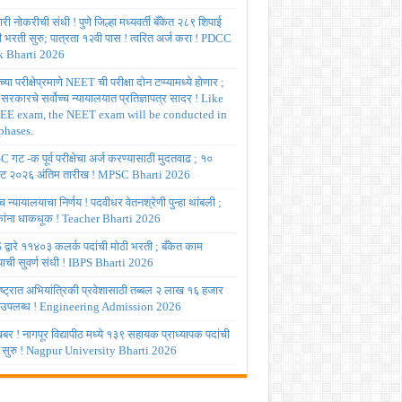
ी नोकरीची संधी ! पुणे जिल्हा मध्यवर्ती बँकेत २८९ शिपाई
ी भरती सुरु; पात्रता १२वी पास ! त्वरित अर्ज करा ! PDCC
 Bharti 2026
्या परीक्षेप्रमाणे NEET ची परीक्षा दोन टप्प्यामध्ये होणार ;
र सरकारचे सर्वोच्च न्यायालयात प्रतिज्ञापत्र सादर ! Like
JEE exam, the NEET exam will be conducted in
phases.
गट -क पूर्व परीक्षेचा अर्ज करण्यासाठी मुदतवाढ ; १०
ट २०२६ अंतिम तारीख ! MPSC Bharti 2026
च्च न्यायालयाचा निर्णय ! पदवीधर वेतनश्रेणी पुन्हा थांबली ;
षकांना धाकधूक ! Teacher Bharti 2026
द्वारे ११४०३ कलर्क पदांची मोठी भरती ; बँकेत काम
ाची सुवर्ण संधी ! IBPS Bharti 2026
ष्ट्रात अभियांत्रिकी प्रवेशासाठी तब्बल २ लाख १६ हजार
 उपलब्ध ! Engineering Admission 2026
र ! नागपूर विद्यापीठ मध्ये १३९ सहायक प्राध्यापक पदांची
 सुरु ! Nagpur University Bharti 2026