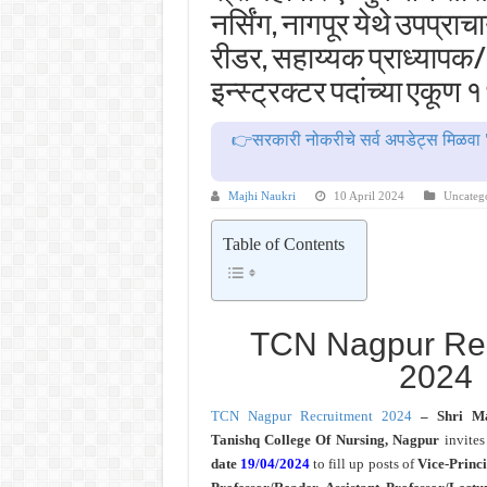
MPSC गट -क पूर्व परीक्षेचा अर्ज कर
नर्सिंग, नागपूर येथे उपप्राच
सर्वोच्च न्यायालयाचा निर्णय ! पदवीधर 
रीडर, सहाय्यक प्राध्यापक
IBPS द्वारे ११४०३ कलर्क पदांची मोठी 
इन्स्ट्रक्टर पदांच्या एकूण
महाराष्ट्रात अभियांत्रिकी प्रवेशास
👉सरकारी नोकरीचे सर्व अपडेट्स मिळवा 
खुशखबर ! नागपूर विद्यापीठ मध्ये १३९
Majhi Naukri
10 April 2024
Uncateg
Table of Contents
TCN Nagpur Rec
2024
TCN Nagpur Recruitment 2024
– Shri Mah
Tanishq College Of Nursing, Nagpur
invite
date
19/04/2024
to fill up posts of
Vice-Princi