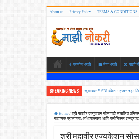
About us
Privacy Policy
TERMS & CONDITIONS
वतर्मान भरती
मेगा भरती
माझी न
Breaking News
खुशखबर !! SBI बँकेत १ हजार ५३८ लि
कोकण रेल्वेत विविध पदांची भरती होण
ISRO मध्ये ३३६ रिक्त पदांची भरती सु
Home
/
श्री महावीर एज्युकेशन सोसायटी संचालित तनिष्क क
सहाय्यक प्राध्यापक/अधिव्याख्याता आणि क्लीनिकल इन्स्ट्रक्ट
सरकारी नोकरीची संधी ! पुणे जिल्हा मध
JEE च्या परीक्षेप्रमाणे NEET ची परीक
श्री महावीर एज्युकेशन स