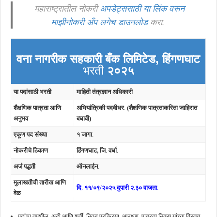
महाराष्ट्रातील नोकरी
अपडेट्ससाठी या लिंक वरून
माझीनोकरी अँप लगेच डाउनलोड
करा.
वना नागरीक सहकारी बँक लिमिटेड, हिंगणघाट
भरती
२०२५
या पदांसाठी भरती
माहिती तंत्रज्ञान अधिकारी
शैक्षणिक पात्रता आणि
अभियांत्रिकी पदवीधर
.
(शैक्षणिक पात्रताकरिता जाहिरात
अनुभव
बघावी)
एकूण पद संख्या
१ जागा
.
नोकरीचे ठिकाण
हिंगणघाट, जि
.
वर्धा
.
अर्ज पद्धती
ऑनलाईन
.
मुलाखतीची तारीख आणि
दि
.
११/०९/२०२५
दुपारी २
.
३० वाजता
.
वेळ
पदांचा तपशील, अटी आणि शर्ती, निवड प्रक्रिया, आरक्षण, पात्रता निकष यांच्या विस्तृत