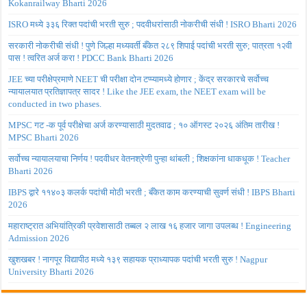
Kokanrailway Bharti 2026
ISRO मध्ये ३३६ रिक्त पदांची भरती सुरु ; पदवीधरांसाठी नोकरीची संधी ! ISRO Bharti 2026
सरकारी नोकरीची संधी ! पुणे जिल्हा मध्यवर्ती बँकेत २८९ शिपाई पदांची भरती सुरु; पात्रता १२वी
पास ! त्वरित अर्ज करा ! PDCC Bank Bharti 2026
JEE च्या परीक्षेप्रमाणे NEET ची परीक्षा दोन टप्प्यामध्ये होणार ; केंद्र सरकारचे सर्वोच्च
न्यायालयात प्रतिज्ञापत्र सादर ! Like the JEE exam, the NEET exam will be
conducted in two phases.
MPSC गट -क पूर्व परीक्षेचा अर्ज करण्यासाठी मुदतवाढ ; १० ऑगस्ट २०२६ अंतिम तारीख !
MPSC Bharti 2026
सर्वोच्च न्यायालयाचा निर्णय ! पदवीधर वेतनश्रेणी पुन्हा थांबली ; शिक्षकांना धाकधूक ! Teacher
Bharti 2026
IBPS द्वारे ११४०३ कलर्क पदांची मोठी भरती ; बँकेत काम करण्याची सुवर्ण संधी ! IBPS Bharti
2026
महाराष्ट्रात अभियांत्रिकी प्रवेशासाठी तब्बल २ लाख १६ हजार जागा उपलब्ध ! Engineering
Admission 2026
खुशखबर ! नागपूर विद्यापीठ मध्ये १३९ सहायक प्राध्यापक पदांची भरती सुरु ! Nagpur
University Bharti 2026