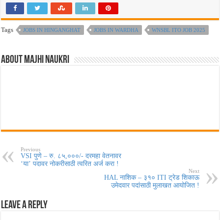
Tags
JOBS IN HINGANGHAT
JOBS IN WARDHA
WNSBL ITO JOB 2025
About Majhi Naukri
Previous
VSI पुणे – रु. ८५,०००/- दरमहा वेतनावर
‘या’ पदावर नोकरीसाठी त्वरित अर्ज करा !
Next
HAL नाशिक – ३१० ITI ट्रेड शिकाऊ
उमेदवार पदांसाठी मुलाखत आयोजित !
Leave a Reply