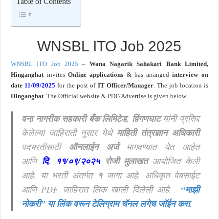
Table of Contents
खुशखबर ! नागपूर विद्यापीठ मध्ये १३९ सहायक प्राध्यापक पदांची भरती सुरु ! Nagpur Universi
WNSBL ITO Job 2025
WNSBL ITO Job 2025
–
Wana Nagarik Sahakari Bank Limited,
Hinganghat
invites
Online applications
& ha
s arranged
interview on
date
11/09/2025
for the post of
IT Officer/Manager
. The job location is
Hinganghat
. The Official website & PDF/Advertise is given below.
वना नागरीक सहकारी बँक लिमिटेड, हिंगणघाट
यांनी प्रसिद्द
केलेल्या जाहिराती नुसार येथे
माहिती तंत्रज्ञान अधिकारी
पदभरतीसाठी
ऑनलाईन अर्ज
मागवण्यात येत आहेत
आणि
दि
.
११/०९/२०२५
रोजी मुलाखत
आयोजित केली
आहे. या भरती अंतर्गत
१
जागा आहे.
अधिकृत वेबसाईट
आणि PDF जाहिरात लिंक खाली दिलेली आहे.
“माझी
नोकरी”
या लिंक वरून टेलिग्राम चॅनल लगेच जॉईन करा
.