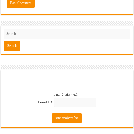
ई-मेल पें जॉब अपडेट:
Email ID :