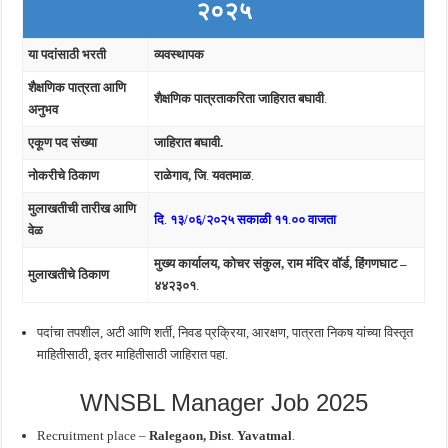
२०२५
या पदांसाठी भरती
व्यवस्थापक
शैक्षणिक पात्रता आणि
शैक्षणिक पात्रताकरिता जाहिरात बघावी
.
अनुभव
एकूण पद संख्या
जाहिरात बघावी.
नोकरीचे ठिकाण
राळेगाव, जि
.
यवतमाळ
.
मुलाखतीची तारीख आणि
दि
.
१३/०६/२०२५
सकाळी ११
.
०० वाजता
वेळ
मुख्य कार्यालय, कोचर संकुल, राम मंदिर वॉर्ड, हिंगणघाट –
मुलाखतीचे ठिकाण
४४२३०१
.
पदांचा तपशील, अटी आणि शर्ती, निवड प्रक्रिया, आरक्षण, पात्रता निकष यांच्या विस्तृत
माहितीसाठी, इतर माहितीसाठी जाहिरात पहा.
WNSBL Manager Job 2025
Recruitment place –
Ralegaon, Dist
.
Yavatmal
.