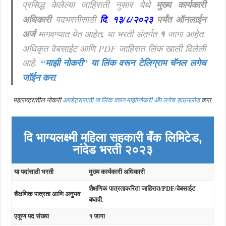
प्रसिद्ध केलेल्या जाहिराती नुसार येथे
मुख्य कार्यकारी
अधिकारी
पदभरतीसाठी
दि
.
१३/८/२०२३
पर्यंत ऑनलाईन
अर्ज
मागवण्यात येत आहेत
.
या भरती अंतर्गत
१
जागा आहेत.
अधिकृत वेबसाईट आणि PDF जाहिरात लिंक खाली दिलेली
आहे.
“माझी नोकरी”
या लिंक वरून टेलिग्राम चॅनल लगेच
जॉईन करा
.
महाराष्ट्रातील नोकरी
अपडेट्ससाठी या लिंक वरून माझीनोकरी अँप लगेच डाउनलोड
करा.
दि भाग्यलक्ष्मी महिला सहकारी बँक लिमिटेड,
नांदेड
भरती २०२३
या पदांसाठी भरती
मुख्य कार्यकारी अधिकारी
शैक्षणिक पात्रताकरिता जाहिरात/PDF/वेबसाईट
शैक्षणिक पात्रता आणि अनुभव
बघावी
.
एकूण पद संख्या
१ जागा