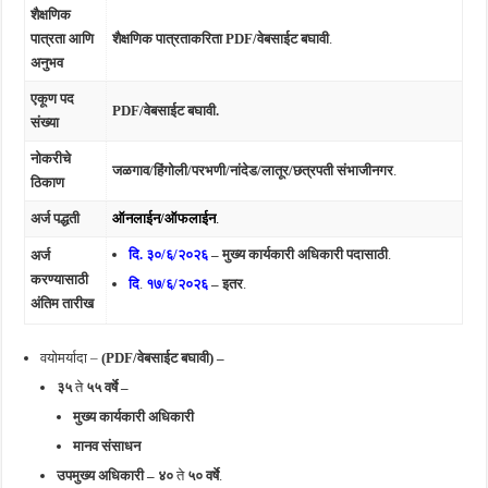
शैक्षणिक
पात्रता आणि
शैक्षणिक पात्रताकरिता PDF/वेबसाईट बघावी
.
अनुभव
एकूण पद
PDF/वेबसाईट बघावी.
संख्या
नोकरीचे
जळगाव/हिंगोली/परभणी/नांदेड/लातूर/छत्रपती संभाजीनगर
.
ठिकाण
अर्ज पद्धती
ऑनलाईन/ऑफलाईन
.
दि. ३०/६/२०२६
– मुख्य कार्यकारी अधिकारी पदासाठी
.
अर्ज
करण्यासाठी
दि
.
१७/६/२०२६
– इतर
.
अंतिम तारीख
वयोमर्यादा –
(PDF/वेबसाईट बघावी) –
३५
ते
५५
वर्षे –
मुख्य कार्यकारी अधिकारी
मानव संसाधन
उपमुख्य अधिकारी –
४०
ते
५० वर्षे
.