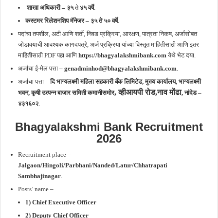
शाखा अधिकारी – ३५
ते
४५ वर्षे
.
कस्टमर रिलेशनशिप मॅनेजर – ३५ ते ५० वर्षे
.
पदांचा तपशील, अटी आणि शर्ती, निवड प्रक्रिया, आरक्षण, पात्रता निकष, अर्जासोबत
जोडावयाची आवश्यक कागदपत्रे, अर्ज प्रक्रिया यांच्या विस्तृत माहितीसाठी आणि इतर
माहितीसाठी PDF पहा आणि
https://bhagyalakshmibank.com
येथे भेट दया.
अर्जाचा ई-मेल पत्ता –
genadminhod@bhagyalakshmibank.com
.
अर्जाचा पत्ता –
दि भाग्यलक्ष्मी महिला सहकारी बँक लिमिटेड, मुख्य कार्यालय, भाग्यलक्ष्मी
, व्हीआयपी रोड,नाव मोंढा
भवन, कृषी उत्पन्न बाजार समिती कमानीसमोर
, नांदेड –
४३१६०२
.
Bhagyalakshmi Bank Recruitment
2026
Recruitment place –
Jalgaon/Hingoli/
Parbhani/Nanded/Latur/Chhatrapati
Sambhajinagar
.
Posts’ name –
1) Chief Executive Officer
2) Deputy Chief Officer