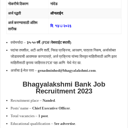
नोकरीचे ठिकाण
नांदेड
अर्ज पद्धती
ऑनलाईन
.
अर्ज करण्यासाठी अंतिम
दि
.
१३/८/२०२३
.
तारीख
वयोमर्यादा –
३५-५० वर्षे
.
(PDF/वेबसाईट बघावी)
पदांचा तपशील, अटी आणि शर्ती, निवड प्रक्रिया, आरक्षण, पात्रता निकष, अर्जासोबत
जोडावयाची आवश्यक कागदपत्रे, अर्ज प्रक्रिया यांच्या विस्तृत माहितीसाठी आणि इतर
माहितीसाठी कृपया जाहिरात/PDF पहा आणि
येथे भेट द्या.
अर्जाचा ई-मेल पत्ता –
genadminhod@bhagyalakshmi.com
.
Bhagyalakshmi Bank Job
Recruitment 2023
Recruitment place –
Nanded
.
Posts’ name –
Chief Executive Officer
.
Total vacancies –
1 post
.
Educational qualification –
See advertise
.