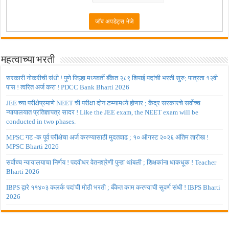
महत्वाच्या भरती
सरकारी नोकरीची संधी ! पुणे जिल्हा मध्यवर्ती बँकेत २८९ शिपाई पदांची भरती सुरु; पात्रता १२वी
पास ! त्वरित अर्ज करा ! PDCC Bank Bharti 2026
JEE च्या परीक्षेप्रमाणे NEET ची परीक्षा दोन टप्प्यामध्ये होणार ; केंद्र सरकारचे सर्वोच्च
न्यायालयात प्रतिज्ञापत्र सादर ! Like the JEE exam, the NEET exam will be
conducted in two phases.
MPSC गट -क पूर्व परीक्षेचा अर्ज करण्यासाठी मुदतवाढ ; १० ऑगस्ट २०२६ अंतिम तारीख !
MPSC Bharti 2026
सर्वोच्च न्यायालयाचा निर्णय ! पदवीधर वेतनश्रेणी पुन्हा थांबली ; शिक्षकांना धाकधूक ! Teacher
Bharti 2026
IBPS द्वारे ११४०३ कलर्क पदांची मोठी भरती ; बँकेत काम करण्याची सुवर्ण संधी ! IBPS Bharti
2026