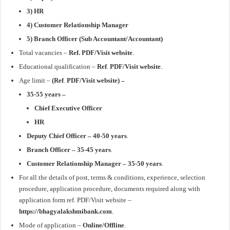
3) HR
4) Customer Relationship Manager
5) Branch Officer (Sub Accountant/Accountant)
Total vacancies –
Ref. PDF/Visit
website
.
Educational qualification –
Ref
.
PDF/Visit
website
.
Age limit –
(
Ref
.
PDF/Visit
website
) –
35-55 years –
Chief Executive Officer
HR
Deputy Chief Officer – 40-50 years
.
Branch Officer – 35-45 years
.
Customer Relationship Manager – 35-50 years
.
For all the details of post, terms & conditions, experience, selection
procedure, application procedure, documents required along with
application form ref. PDF/Visit website –
https://bhagyalakshmibank.com
.
Mode of application –
Online/Offline
.