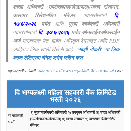
शाखा
अधिकारी (उपलेखापाल/लेखापाल)/मानव संसाधन,
कस्टमर रिलेशनशिप मॅनेजर
पदभरतीसाठी
दि
.
१७/६/२०२६
पर्यंत
आणि
मुख्य कार्यकारी अधिकारी
पदभरतीसाठी
दि
.
३०/६/२०२६
पर्यंत ऑनलाईन/ऑफलाईन
अर्ज
मागवण्यात येत आहेत
.
अधिकृत वेबसाईट आणि PDF
जाहिरात लिंक खाली दिलेली आहे.
“माझी नोकरी”
या लिंक
वरून टेलिग्राम चॅनल लगेच जॉईन करा
.
महाराष्ट्रातील नोकरी
अपडेट्ससाठी या लिंक वरून माझीनोकरी अँप लगेच डाउनलोड
करा.
दि भाग्यलक्ष्मी महिला सहकारी बँक लिमिटेड
भरती २०२६
१) मुख्य कार्यकारी अधिकारी २) उपमुख्य अधिकारी ३)
शाखा
अधिकारी
या पदांसाठी
(उपलेखापाल/लेखापाल) ४) मानव संसाधन ५) कस्टमर रिलेशनशिप
भरती
मॅनेजर