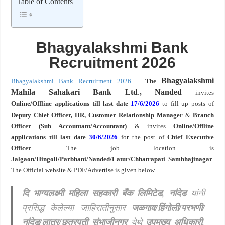
Table of Contents
खुशखबर ! रेल्वे मध्ये ४०९८ जुनिअर इंजिनिअर पदांची मोठी भरती ; अर्ज प्रक्रिया सुरु ! Rai
Bhagyalakshmi Bank
Recruitment 2026
Bhagyalakshmi
Bhagyalakshmi Bank Recruitment 2026
– The
Mahila Sahakari Bank Ltd
.
, Nanded
invites
Online/Offline applications till last date
17/6/2026
to fill up posts of
Deputy Chief Officer, HR, Customer Relationship Manager
&
Branch
Officer (Sub Accountant/Accountant)
& invites
Online/Offline
applications
till last date
30/6/2026
for the post of
Chief Executive
Officer
. The job location is
Jalgaon/Hingoli/
Parbhani/Nanded/Latur/Chhatrapati Sambhajinagar
.
The Official website & PDF/Advertise is given below.
दि भाग्यलक्ष्मी महिला सहकारी बँक लिमिटेड, नांदेड
यांनी
प्रसिद्ध केलेल्या जाहिरातीनुसार
जळगाव/हिंगोली/परभणी/
नांदेड/लातूर/छत्रपती संभाजीनगर
येथे
उपमुख्य अधिकारी,