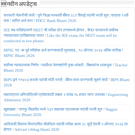
🆕नवीन अपडेट्स
सरकारी नोकरीची संधी ! पुणे जिल्हा मध्यवर्ती बँकेत २८९ शिपाई पदांची भरती सुरु; पात्रता १२वी
पास ! त्वरित अर्ज करा ! PDCC Bank Bharti 2026
JEE च्या परीक्षेप्रमाणे NEET ची परीक्षा दोन टप्प्यामध्ये होणार ; केंद्र सरकारचे सर्वोच्च
न्यायालयात प्रतिज्ञापत्र सादर ! Like the JEE exam, the NEET exam will be
conducted in two phases.
MPSC गट -क पूर्व परीक्षेचा अर्ज करण्यासाठी मुदतवाढ ; १० ऑगस्ट २०२६ अंतिम तारीख !
MPSC Bharti 2026
सर्वोच्च न्यायालयाचा निर्णय ! पदवीधर वेतनश्रेणी पुन्हा थांबली ; शिक्षकांना धाकधूक ! Teacher
Bharti 2026
IBPS द्वारे ११४०३ कलर्क पदांची मोठी भरती ; बँकेत काम करण्याची सुवर्ण संधी ! IBPS Bharti
2026
महाराष्ट्रात अभियांत्रिकी प्रवेशासाठी तब्बल २ लाख १६ हजार जागा उपलब्ध ! Engineering
Admission 2026
खुशखबर ! नागपूर विद्यापीठ मध्ये १३९ सहायक प्राध्यापक पदांची भरती सुरु ! Nagpur
University Bharti 2026
आदिवासी विकास विभागातील चौकीदार पदांची परीक्षा आता २८ जुलै ऐवजी २ ऑगस्ट २०२६ ला
होणार ! Adivasi vibhag bharti 2026