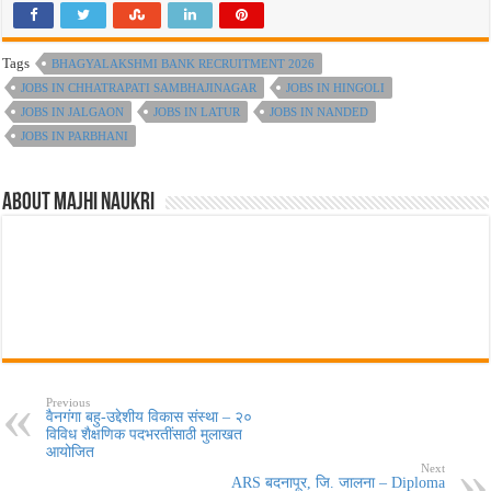
Tags
BHAGYALAKSHMI BANK RECRUITMENT 2026
JOBS IN CHHATRAPATI SAMBHAJINAGAR
JOBS IN HINGOLI
JOBS IN JALGAON
JOBS IN LATUR
JOBS IN NANDED
JOBS IN PARBHANI
About Majhi Naukri
Previous
वैनगंगा बहु-उद्देशीय विकास संस्था – २०
विविध शैक्षणिक पदभरतींसाठी मुलाखत
आयोजित
Next
ARS बदनापूर, जि. जालना – Diploma