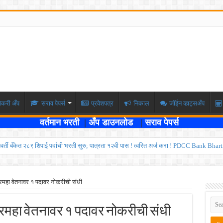
ोकरी अँप
सराव पेपर्स
प्रवेशपत्र
निकाल
जॉईन व्हाट्सअँप
वर्तमान भरती
|
अँप डाउनलोड
|
सराव पेपर्स
्यवर्ती बँकेत २८९ शिपाई पदांची भरती सुरु; पात्रता १२वी पास ! त्वरित अर्ज करा ! PDCC Bank Bhar
्षा दोन टप्प्यामध्ये होणार ; केंद्र सरकारचे सर्वोच्च न्यायालयात प्रतिज्ञापत्र सादर ! Like the
ण्यासाठी मुदतवाढ ; १० ऑगस्ट २०२६ अंतिम तारीख ! MPSC Bharti 2026
दरमहा वेतनावर १ पदावर नोकरीची संधी
वेतनश्रेणी पुन्हा थांबली ; शिक्षकांना धाकधूक ! Teacher Bharti 2026
 दरमहा वेतनावर १ पदावर नोकरीची संधी
भरती ; बँकेत काम करण्याची सुवर्ण संधी ! IBPS Bharti 2026