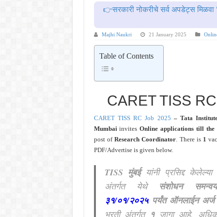
महाराष्ट्रात अभियांत्रिकी प्रवेशास
👉सरकारी नोकरीचे सर्व अपडेट्स मिळवा 
खुशखबर ! नागपूर विद्यापीठ मध्ये १३९
आदिवासी विकास विभागातील चौकीदार प
Majhi Naukri
21 January 2025
Onlin
बँकेत मोठी भरती ! युनियन बँक ऑफ इं
Table of Contents
खुशखबर ! रेल्वे मध्ये ४०९८ जुनिअर इ
CARET TISS RC
CARET TISS RC Job 2025
– Tata Institute
Mumbai
invites
Online applications till the
post of
Research Coordinator
. There is
1
vac
PDF/Advertise is given below.
TISS मुंबई
यांनी प्रसिद्द केलेल्य
अंतर्गत येथे
संशोधन समन्व
३१/०१/२०२५
पर्यंत ऑनलाईन अर्ज
भरती अंतर्गत
१
जागा आहे. अधिक