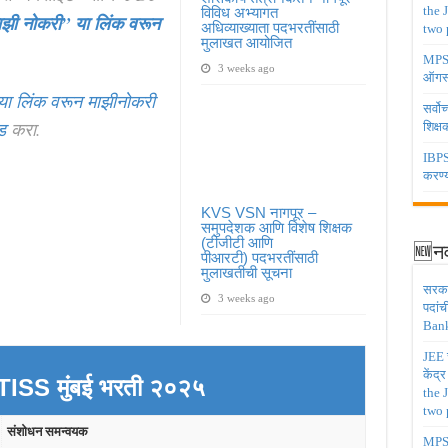
the 
विविध अभ्यागत
ाझी नोकरी”
या लिंक वरून
अधिव्याख्याता पदभरतींसाठी
two 
मुलाखत आयोजित
MPSC 
3 weeks ago
ऑगस्
या लिंक वरून माझीनोकरी
सर्वो
ड
करा.
शिक्
IBPS 
करण्य
KVS VSN नागपूर –
समुपदेशक आणि विशेष शिक्षक
(टीजीटी आणि
🆕नव
पीआरटी) पदभरतींसाठी
मुलाखतीची सूचना
सरकार
3 weeks ago
पदांच
Bank
JEE च
केंद्
ISS मुंबई
भरती २०२५
the 
two 
संशोधन समन्वयक
MPSC 