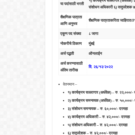
१) कार्यक्रम सल्लागार (अर्धवेळ)
या पदांसाठी भरती
संशोधन अधिकारी ६) समुपदेशक ७) 
शैक्षणिक पात्रता
शैक्षणिक पात्रताकरिता जाहिरात/
आणि अनुभव
एकूण पद संख्या
८ जागा
नोकरीचे ठिकाण
मुंबई
अर्ज पद्धती
ऑनलाईन
अर्ज करण्यासाठी
दि
.
२६/१२/२०२२
अंतिम तारीख
वेतनमान –
१) कार्यक्रम सल्लागार (अर्धवेळ) – रु
.
२२,०००/- 
२) कार्यक्रम समन्वयक (अर्धवेळ) –
रु
.
५०,०००/- 
३) संशोधन समन्वयक –
रु
.
६०,०००/- दरमहा
४) कार्यक्रम अधिकारी –
रु
.
४२,०००/- दरमहा
५) संशोधन अधिकारी –
रु
.
४२,०००/- दरमहा
६) समुपदेशक –
रु
.
४२,०००/- दरमहा