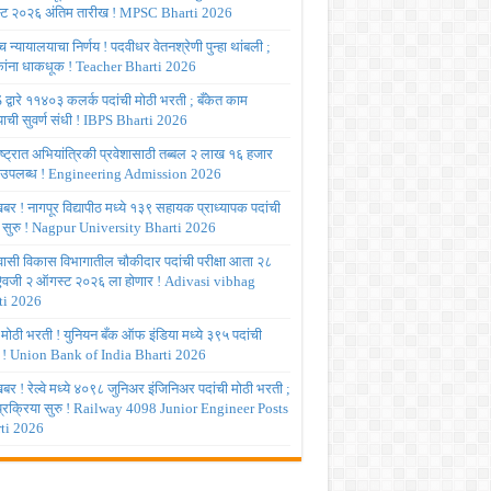
ट २०२६ अंतिम तारीख ! MPSC Bharti 2026
च्च न्यायालयाचा निर्णय ! पदवीधर वेतनश्रेणी पुन्हा थांबली ;
षकांना धाकधूक ! Teacher Bharti 2026
द्वारे ११४०३ कलर्क पदांची मोठी भरती ; बँकेत काम
ाची सुवर्ण संधी ! IBPS Bharti 2026
ष्ट्रात अभियांत्रिकी प्रवेशासाठी तब्बल २ लाख १६ हजार
 उपलब्ध ! Engineering Admission 2026
र ! नागपूर विद्यापीठ मध्ये १३९ सहायक प्राध्यापक पदांची
 सुरु ! Nagpur University Bharti 2026
ासी विकास विभागातील चौकीदार पदांची परीक्षा आता २८
 ऐवजी २ ऑगस्ट २०२६ ला होणार ! Adivasi vibhag
ti 2026
 मोठी भरती ! युनियन बँक ऑफ इंडिया मध्ये ३९५ पदांची
 ! Union Bank of India Bharti 2026
र ! रेल्वे मध्ये ४०९८ जुनिअर इंजिनिअर पदांची मोठी भरती ;
 प्रक्रिया सुरु ! Railway 4098 Junior Engineer Posts
ti 2026