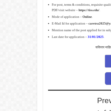
For post, terms & conditions, requisite qualif
PDF/visit website –
https://tiss.edu/
.
Mode of application –
Online
.
E-Mail Id for application –
caretra2025@y
Mention name of the post applied for in subj
Last date for application –
31/01/2025
.
सविस्तर माहि
Pre