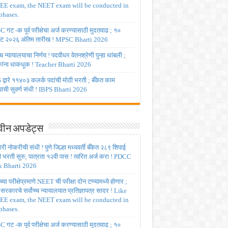
JEE exam, the NEET exam will be conducted in
phases.
गट -क पूर्व परीक्षेचा अर्ज करण्यासाठी मुदतवाढ ; १०
ट २०२६ अंतिम तारीख ! MPSC Bharti 2026
च्च न्यायालयाचा निर्णय ! पदवीधर वेतनश्रेणी पुन्हा थांबली ;
षकांना धाकधूक ! Teacher Bharti 2026
द्वारे ११४०३ कलर्क पदांची मोठी भरती ; बँकेत काम
ाची सुवर्ण संधी ! IBPS Bharti 2026
ीन अपडेट्स
ी नोकरीची संधी ! पुणे जिल्हा मध्यवर्ती बँकेत २८९ शिपाई
ी भरती सुरु; पात्रता १२वी पास ! त्वरित अर्ज करा ! PDCC
 Bharti 2026
्या परीक्षेप्रमाणे NEET ची परीक्षा दोन टप्प्यामध्ये होणार ;
र सरकारचे सर्वोच्च न्यायालयात प्रतिज्ञापत्र सादर ! Like
JEE exam, the NEET exam will be conducted in
phases.
गट -क पूर्व परीक्षेचा अर्ज करण्यासाठी मुदतवाढ ; १०