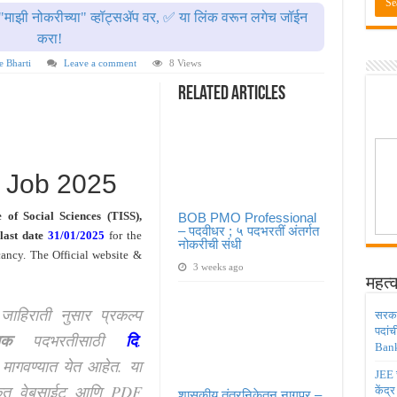
ाठी तब्बल २ लाख १६ हजार जागा उपलब्ध ! Engineering Admission 2026
"माझी नोकरीच्या" व्हॉट्सॲप वर, ✅ या लिंक वरून लगेच जॉईन
 सहायक प्राध्यापक पदांची भरती सुरु ! Nagpur University Bharti 2026
करा!
दांची परीक्षा आता २८ जुलै ऐवजी २ ऑगस्ट २०२६ ला होणार ! Adivasi vibhag bharti 2026
e Bharti
Leave a comment
8 Views
डिया मध्ये ३९५ पदांची भरती ! Union Bank of India Bharti 2026
Related Articles
ंजिनिअर पदांची मोठी भरती ; अर्ज प्रक्रिया सुरु ! Railway 4098 Junior Engineer Posts Bharti
 Job 2025
 of Social Sciences (TISS),
BOB PMO Professional
– पदवीधर ; ५ पदभरतीं अंतर्गत
 last date
31/01/2025
for the
नोकरीची संधी
ancy. The Official website &
3 weeks ago
महत्व
ा जाहिराती नुसार प्रकल्प
सरकार
पदांच
यक
पदभरतीसाठी
दि
.
Bank
मागवण्यात येत आहेत. या
JEE च
ृत वेबसाईट आणि PDF
केंद्
शासकीय तंत्रनिकेतन नागपूर –