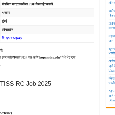
ऑगस्
शैक्षणिक पात्रताकरिता PDF/वेबसाईट बघावी
.
सर्वो
१ जागा
शिक्
मुंबई
IBPS 
करण्य
ऑनलाईन
महारा
दि
.
३१/०१/२०२५
.
जागा
खुशखब
वी)
भरती
आणि इतर माहितीसाठी PDF पहा आणि
https://tiss.edu/
येथे भेट दया.
आदिव
.
जुलै
bhar
बँकेत
TISS RC Job 2025
भरती
खुशखब
अर्ज
Bhar
website)