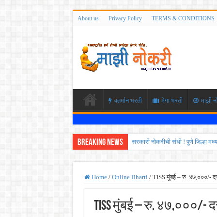
About us
Privacy Policy
TERMS & CONDITIONS
वतर्मान भरती
मेगा भरती
माझी न
Breaking News
सरकारी नोकरीची संधी ! पुणे जिल्हा मध
JEE च्या परीक्षेप्रमाणे NEET ची परीक
MPSC गट -क पूर्व परीक्षेचा अर्ज कर
Home
/
Online Bharti
/
TISS मुंबई – रु. ४७,०००/- 
सर्वोच्च न्यायालयाचा निर्णय ! पदवीधर 
TISS मुंबई – रु. ४७,०००/-
IBPS द्वारे ११४०३ कलर्क पदांची मोठी 