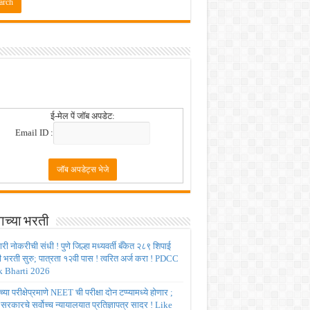
 2026
ई-मेल पें जॉब अपडेट:
Email ID :
ाच्या भरती
ी नोकरीची संधी ! पुणे जिल्हा मध्यवर्ती बँकेत २८९ शिपाई
ी भरती सुरु; पात्रता १२वी पास ! त्वरित अर्ज करा ! PDCC
 Bharti 2026
्या परीक्षेप्रमाणे NEET ची परीक्षा दोन टप्प्यामध्ये होणार ;
र सरकारचे सर्वोच्च न्यायालयात प्रतिज्ञापत्र सादर ! Like