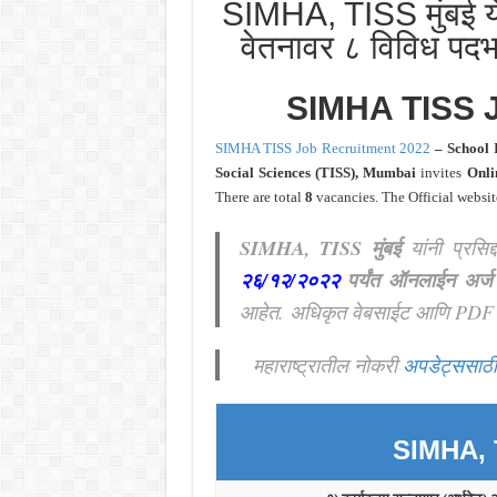
SIMHA, TISS मुंबई ये
वेतनावर ८ विविध पदभ
SIMHA TISS
SIMHA TISS Job Recruitment 2022
– School I
Social Sciences (TISS), Mumbai
invites
Onli
There are total
8
vacancies. The Official websi
SIMHA, TISS मुंबई
यांनी प्रसि
२६/१२
/२०२२
पर्यंत ऑनलाईन अर्ज
आहेत. अधिकृत वेबसाईट आणि PDF ज
महाराष्ट्रातील नोकरी
अपडेट्ससाठी
SIMHA, T