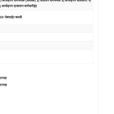
 २) कार्यक्रम समन्वयक (अर्धवेळ) ३) संशोधन समन्वयक ४) कार्यक्रम अधिकारी ५)
कार्यक्रम प्रशासन कर्मचारीवृंद
PDF/वेबसाईट बघावी
.
दरमहा
दरमहा