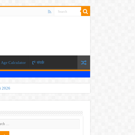
Age Calculator
संपर्क
ti 2026
 JEE exam, the NEET exam will be conducted in two phases.