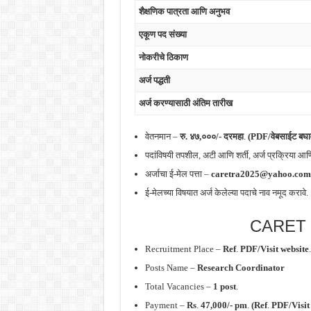
शैक्षणिक पात्रता आणि अनुभव
एकूण पद संख्या
नोकरीचे ठिकाण
अर्ज पद्धती
अर्ज करण्यासाठी अंतिम तारीख
वेतनमान –
रु. ४७,०००/- दरमहा
.
(PDF/वेबसाईट बघा
पदांविषयी तपशील, अटी आणि शर्ती, अर्ज प्रक्रिया 
अर्जाचा ई-मेल पत्ता –
caretra2025@yahoo.com
ई-मेलच्या विषयात अर्ज केलेल्या पदाचे नाव नमूद करावे.
CARET 
Recruitment Place –
Ref
.
PDF/Visit website
.
Posts Name –
Research Coordinator
Total Vacancies –
1 post
.
Payment –
Rs
.
47,000/- pm
.
(Ref
.
PDF/Visit 