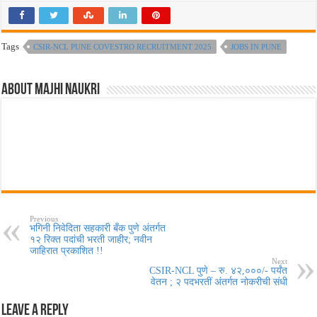
Tags
CSIR-NCL PUNE COVESTRO RECRUITMENT 2025
JOBS IN PUNE
About Majhi Naukri
Previous
भगिनी निवेदिता सहकारी बँक पुणे अंतर्गत
१२ रिक्त पदांची भरती जाहीर; नवीन
जाहिरात प्रकाशित !!
Next
CSIR-NCL पुणे – रु. ४२,०००/- पर्यंत
वेतन ; २ पदभरतीं अंतर्गत नोकरीची संधी
Leave a Reply