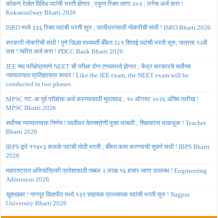
कोकण रेल्वेत विविध पदांची भरती होणार , एकूण रिक्त जागा २०२ ; लगेच अर्ज करा !
Kokanrailway Bharti 2026
ISRO मध्ये ३३६ रिक्त पदांची भरती सुरु ; पदवीधरांसाठी नोकरीची संधी ! ISRO Bharti 2026
सरकारी नोकरीची संधी ! पुणे जिल्हा मध्यवर्ती बँकेत २८९ शिपाई पदांची भरती सुरु; पात्रता १२वी
पास ! त्वरित अर्ज करा ! PDCC Bank Bharti 2026
JEE च्या परीक्षेप्रमाणे NEET ची परीक्षा दोन टप्प्यामध्ये होणार ; केंद्र सरकारचे सर्वोच्च
न्यायालयात प्रतिज्ञापत्र सादर ! Like the JEE exam, the NEET exam will be
conducted in two phases.
MPSC गट -क पूर्व परीक्षेचा अर्ज करण्यासाठी मुदतवाढ ; १० ऑगस्ट २०२६ अंतिम तारीख !
MPSC Bharti 2026
सर्वोच्च न्यायालयाचा निर्णय ! पदवीधर वेतनश्रेणी पुन्हा थांबली ; शिक्षकांना धाकधूक ! Teacher
Bharti 2026
IBPS द्वारे ११४०३ कलर्क पदांची मोठी भरती ; बँकेत काम करण्याची सुवर्ण संधी ! IBPS Bharti
2026
महाराष्ट्रात अभियांत्रिकी प्रवेशासाठी तब्बल २ लाख १६ हजार जागा उपलब्ध ! Engineering
Admission 2026
खुशखबर ! नागपूर विद्यापीठ मध्ये १३९ सहायक प्राध्यापक पदांची भरती सुरु ! Nagpur
University Bharti 2026