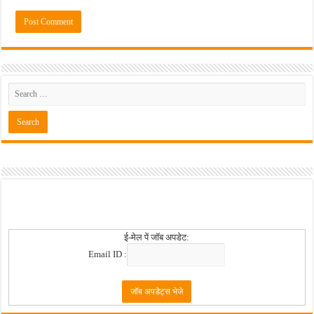
ई-मेल पें जॉब अपडेट:
Email ID :