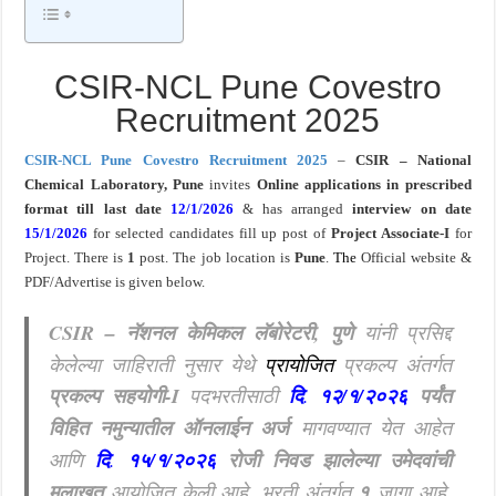
खुशखबर ! नागपूर विद्यापीठ मध्ये १३९ सहायक प्राध्यापक पदांची भरती सुरु ! Nagpur Universi
CSIR-NCL Pune Covestro
Recruitment 2025
CSIR-NCL Pune Covestro Recruitment 2025
–
CSIR – National
Chemical Laboratory, Pune
invites
Online applications
in prescribed
format till last date
12/1/2026
& has arranged
interview on date
15/1/2026
for selected candidates fill up post of
Project Associate-I
for
Project. There is
1
post.
The job location is
Pune
.
The
Official website &
PDF/Advertise is given below.
CSIR – नॅशनल केमिकल लॅबोरेटरी, पुणे
यांनी प्रसिद्द
केलेल्या जाहिराती नुसार येथे
प्रायोजित
प्रकल्प अंतर्गत
प्रकल्प सहयोगी-I
पदभरतीसाठी
दि
.
१२/१/२०२६
पर्यंत
विहित नमुन्यातील ऑनलाईन अर्ज
मागवण्यात येत आहेत
आणि
दि
.
१५/१/२०२६
रोजी
निवड झालेल्या उमेदवांची
मुलाखत
आयोजित केली आहे. भरती अंतर्गत
१
जागा आहे.