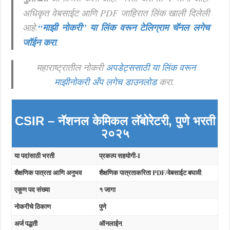
अधिकृत वेबसाईट आणि PDF जाहिरात लिंक खाली दिलेली
आहे.
“माझी नोकरी”
या लिंक वरून टेलिग्राम चॅनल लगेच
जॉईन करा
.
महाराष्ट्रातील नोकरी
अपडेट्ससाठी या लिंक वरून
माझीनोकरी अँप लगेच डाउनलोड
करा.
CSIR – नॅशनल केमिकल लॅबोरेटरी, पुणे
भरती
२०२५
या पदांसाठी भरती
प्रकल्प सहयोगी-I
शैक्षणिक पात्रता आणि अनुभव
शैक्षणिक पात्रताकरिता PDF/वेबसाईट बघावी
.
एकूण पद संख्या
१ जागा
नोकरीचे ठिकाण
पुणे
अर्ज पद्धती
ऑनलाईन
.