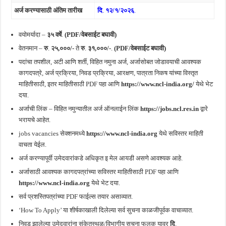
अर्ज करण्यासाठी अंतिम तारीख
दि
.
१२/१/२०२६
.
वयोमर्यादा –
३५
वर्षे
.
(PDF/वेबसाईट बघावी)
वेतनमान –
रु
.
२५,०००/-
ते
रु
.
३१,०००/-
.
(PDF/वेबसाईट बघावी)
पदांचा तपशील, अटी आणि शर्ती, विहित नमुना अर्ज, अर्जासोबत जोडावयाची आवश्यक
कागदपत्रे, अर्ज प्रक्रिया, निवड प्रक्रिया, आरक्षण, पात्रता निकष यांच्या विस्तृत
माहितीसाठी, इतर माहितीसाठी PDF पहा आणि
https://www.ncl-india.org/
येथे भेट
दया.
अर्जाची लिंक – विहित नमुन्यातील अर्ज ऑनलाईन लिंक
https://jobs.ncl.res.in
द्वारे
भरायचे आहेत.
jobs vacancies सेक्शनमध्ये
https://www.ncl-india.org
येथे सविस्तर माहिती
वाचता येईल.
अर्ज करण्यापूर्वी उमेदवारांकडे अधिकृत इ मेल आयडी असणे आवश्यक आहे.
अर्जासाठी आवश्यक कागदपत्रांच्या सविस्तर माहितीसाठी PDF पहा आणि
https://www.ncl-india.org
येथे भेट दया.
सर्व प्रशस्तिपत्रांच्या PDF फाईल्स तयार असाव्यात.
‘How To Apply’ या शीर्षकाखाली दिलेल्या सर्व सुचना काळजीपूर्वक वाचाव्यात.
निवड झालेल्या उमेदवारांना संकेतस्थळ/विभागीय सूचना फलक यावर
दि
.