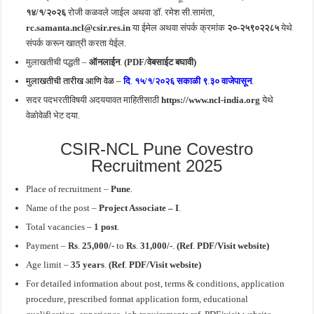
१४/१/२०२६
रोजी कळवले जाईल अथवा डॉ. रमेश सी.सामंता,
rc.samanta.ncl@csir.res.in
या ईमेल अथवा संपर्क क्रमांक
२०-२५९०२२८५
येथे
संपर्क करून खात्री करता येईल.
मुलाखतीची पद्धती –
ऑनलाईन
.
(PDF/वेबसाईट बघावी)
मुलाखतीची तारीख आणि वेळ –
दि
.
१५/१/२०२६
सकाळी ९
.
३० वाजेपासून
.
सदर पदभरतीविषयी अदययावत माहितीसाठी
https://www.ncl-india.org
येथे
वेळोवेळी भेट दया.
CSIR-NCL Pune Covestro
Recruitment 2025
Place of recruitment –
Pune
.
Name of the post –
Project Associate – I
.
Total vacancies –
1 post
.
Payment –
Rs
.
25,000/-
to
Rs
.
31,000/-
.
(Ref
.
PDF/Visit website)
Age limit –
35 years
.
(Ref
.
PDF/Visit website)
For detailed information about post, terms & conditions, application
procedure, prescribed format application form, educational