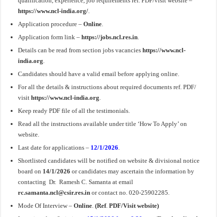
qualification, experience, job requirements ref. PDF/visit website –
https://www.ncl-india.org/
.
Application procedure –
Online
.
Application form link –
https://jobs.ncl.res.in
.
Details can be read from section jobs vacancies
https://www.ncl-
india.org
.
Candidates should have a valid email before applying online.
For all the details & instructions about required documents ref. PDF/
visit
https://www.ncl-india.org
.
Keep ready PDF file of all the testimonials.
Read all the instructions available under title ‘How To Apply’ on
website.
Last date for applications –
12/1/2026
.
Shortlisted candidates will be notified on website & divisional notice
board on
14/1/2026
or candidates may ascertain the information by
contacting Dr. Ramesh C. Samanta at email
rc.samanta.ncl@csir.res.in
or contact no. 020-25902285.
Mode Of Interview –
Online
.
(Ref
.
PDF/Visit website)