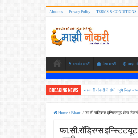
About us
Privacy Policy
TERMS & CONDITIONS
वतर्मान भरती
मेगा भरती
माझी न
Breaking News
सरकारी नोकरीची संधी ! पुणे जिल्हा मध
JEE च्या परीक्षेप्रमाणे NEET ची परीक
MPSC गट -क पूर्व परीक्षेचा अर्ज कर
Home
/
Bharti
/
फा.सी.रॉड्रिग्स इन्स्टिटयूट ऑफ टेकन
सर्वोच्च न्यायालयाचा निर्णय ! पदवीधर 
फा.सी.रॉड्रिग्स इन्स्टिटय
IBPS द्वारे ११४०३ कलर्क पदांची मोठी 