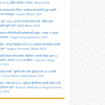
ट २०२६ अंतिम तारीख ! MPSC Bharti 2026
च्च न्यायालयाचा निर्णय ! पदवीधर वेतनश्रेणी पुन्हा थांबली ;
षकांना धाकधूक ! Teacher Bharti 2026
द्वारे ११४०३ कलर्क पदांची मोठी भरती ; बँकेत काम
ाची सुवर्ण संधी ! IBPS Bharti 2026
ष्ट्रात अभियांत्रिकी प्रवेशासाठी तब्बल २ लाख १६ हजार
 उपलब्ध ! Engineering Admission 2026
र ! नागपूर विद्यापीठ मध्ये १३९ सहायक प्राध्यापक पदांची
 सुरु ! Nagpur University Bharti 2026
ासी विकास विभागातील चौकीदार पदांची परीक्षा आता २८
 ऐवजी २ ऑगस्ट २०२६ ला होणार ! Adivasi vibhag
ti 2026
 मोठी भरती ! युनियन बँक ऑफ इंडिया मध्ये ३९५ पदांची
 ! Union Bank of India Bharti 2026
र ! रेल्वे मध्ये ४०९८ जुनिअर इंजिनिअर पदांची मोठी भरती ;
 प्रक्रिया सुरु ! Railway 4098 Junior Engineer Posts
ti 2026