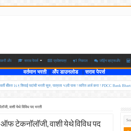
ोकरी अँप
सराव पेपर्स
प्रवेशपत्र
निकाल
जॉईन व्हाट्सअँप
वर्तमान भरती
|
अँप डाउनलोड
|
सराव पेपर्स
्यवर्ती बँकेत २८९ शिपाई पदांची भरती सुरु; पात्रता १२वी पास ! त्वरित अर्ज करा ! PDCC Bank Bhar
्षा दोन टप्प्यामध्ये होणार ; केंद्र सरकारचे सर्वोच्च न्यायालयात प्रतिज्ञापत्र सादर ! Like the
ण्यासाठी मुदतवाढ ; १० ऑगस्ट २०२६ अंतिम तारीख ! MPSC Bharti 2026
ॉलॉजी, वाशी येथे विविध पद भरती
वेतनश्रेणी पुन्हा थांबली ; शिक्षकांना धाकधूक ! Teacher Bharti 2026
ूट ऑफ टेकनॉलॉजी, वाशी येथे विविध पद
भरती ; बँकेत काम करण्याची सुवर्ण संधी ! IBPS Bharti 2026