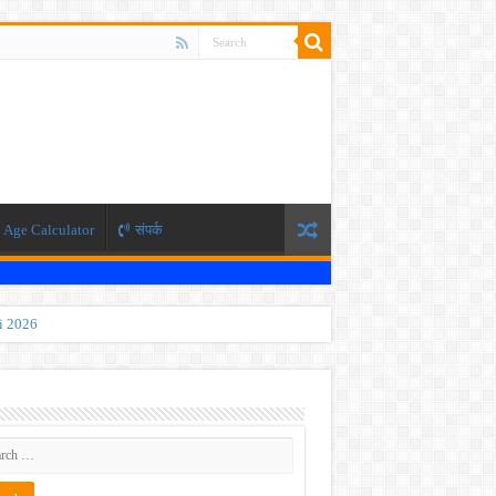
Age Calculator
संपर्क
ti 2026
 JEE exam, the NEET exam will be conducted in two phases.