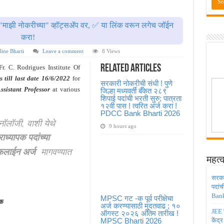
ाठी तब्बल २ लाख १६ हजार जागा उपलब्ध ! Engineering Admission 2026
 सहायक प्राध्यापक पदांची भरती सुरु ! Nagpur University Bharti 2026
"माझी नोकरीच्या" व्हॉट्सॲप वर, ✅ या लिंक वरून लगेच जॉईन
दांची परीक्षा आता २८ जुलै ऐवजी २ ऑगस्ट २०२६ ला होणार ! Adivasi vibhag bharti 2026
करा!
डिया मध्ये ३९५ पदांची भरती ! Union Bank of India Bharti 2026
ine Bharti
Leave a comment
8 Views
ंजिनिअर पदांची मोठी भरती ; अर्ज प्रक्रिया सुरु ! Railway 4098 Junior Engineer Posts Bharti
Related Articles
Fr. C. Rodrigues Institute Of
s till last date 16/6/2022
for
सरकारी नोकरीची संधी ! पुणे
ssistant Professor
at various
जिल्हा मध्यवर्ती बँकेत २८९
शिपाई पदांची भरती सुरु; पात्रता
१२वी पास ! त्वरित अर्ज करा !
PDCC Bank Bharti 2026
नॉलॉजी, वाशी येथे
9 hours ago
ाध्यापक पदांच्या
लाईन
अर्ज
मागवण्यात
महत्व
सरकार
पदांच
Bank
MPSC गट -क पूर्व परीक्षेचा
पक
अर्ज करण्यासाठी मुदतवाढ ; १०
JEE च
ऑगस्ट २०२६ अंतिम तारीख !
MPSC Bharti 2026
केंद्