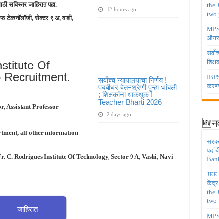
साठी सविस्तर जाहिरात पहा.
the 
12 hours ago
two 
ूट ऑफ टेकनॉलॉजी, सेक्टर ९ अ, वाशी,
MPSC 
ऑगस्
सर्वो
शिक्
stitute Of
b Recruitment.
IBPS 
सर्वोच्च न्यायालयाचा निर्णय !
करण्य
पदवीधर वेतनश्रेणी पुन्हा थांबली
; शिक्षकांना धाकधूक !
Teacher Bharti 2026
r, Assistant Professor
2 days ago
🆕नव
tment, all other information
सरकार
पदांच
r. C. Rodrigues Institute Of Technology, Sector 9 A, Vashi, Navi
Bank
JEE च
केंद्
the 
two 
जाहिरात
MPSC 