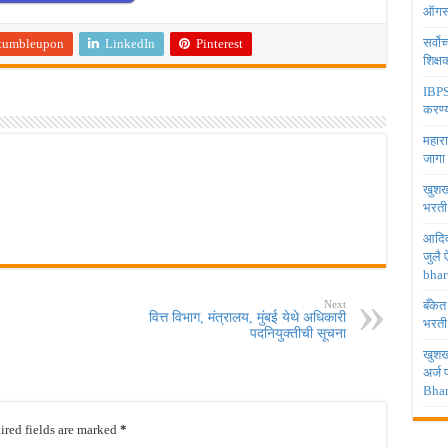
ऑगस्
सर्वो
tumbleupon
LinkedIn
Pinterest
शिक्
IBPS 
करण्य
महारा
जागा
खुशखब
भरती
आदिव
जुलै
bhar
Next
बँकेत
वित्त विभाग, मंत्रालय, मुंबई येथे अधिकारी
भरती
पदनियुक्तीची सूचना
खुशखब
अर्ज
Bhar
red fields are marked
*