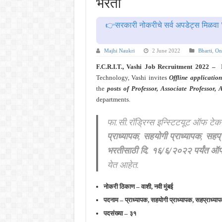
भरती
महाराष्ट्रात अभियांत्रिकी प्रवेशास
खुशखबर ! नागपूर विद्यापीठ मध्ये १३९
👉सरकारी नोकरीचे सर्व अपडेट्स मिळवा 
आदिवासी विकास विभागातील चौकीदार प
बँकेत मोठी भरती ! युनियन बँक ऑफ इं
Majhi Naukri
2 June 2022
Bharti
,
Onl
खुशखबर ! रेल्वे मध्ये ४०९८ जुनिअर इ
F.C.R.I.T., Vashi Job Recruitment 2022 –
Technology, Vashi invites
Offline application
the
posts of Professor, Associate Professor, A
departments.
फा.सी.रॉड्रिग्स इन्स्टिटयूट ऑफ टेक
प्राध्यापक, सहयोगी प्राध्यापक, सहप्र
भरतीसाठी दि. १६/६/२०२२ पर्यंत
ऑफ
येत आहेत.
नोकरी ठिकाण – वाशी, नवी मुंबई
पदनाम – प्राध्यापक, सहयोगी प्राध्यापक, सहप्राध्या
पदसंख्या – ३१