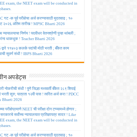
JEE exam, the NEET exam will be conducted in
phases.
गट -क पूर्व परीक्षेचा अर्ज करण्यासाठी मुदतवाढ ; १०
ट २०२६ अंतिम तारीख ! MPSC Bharti 2026
च्च न्यायालयाचा निर्णय ! पदवीधर वेतनश्रेणी पुन्हा थांबली ;
षकांना धाकधूक ! Teacher Bharti 2026
द्वारे ११४०३ कलर्क पदांची मोठी भरती ; बँकेत काम
ाची सुवर्ण संधी ! IBPS Bharti 2026
ीन अपडेट्स
ी नोकरीची संधी ! पुणे जिल्हा मध्यवर्ती बँकेत २८९ शिपाई
ी भरती सुरु; पात्रता १२वी पास ! त्वरित अर्ज करा ! PDCC
 Bharti 2026
्या परीक्षेप्रमाणे NEET ची परीक्षा दोन टप्प्यामध्ये होणार ;
र सरकारचे सर्वोच्च न्यायालयात प्रतिज्ञापत्र सादर ! Like
JEE exam, the NEET exam will be conducted in
phases.
गट -क पूर्व परीक्षेचा अर्ज करण्यासाठी मुदतवाढ ; १०