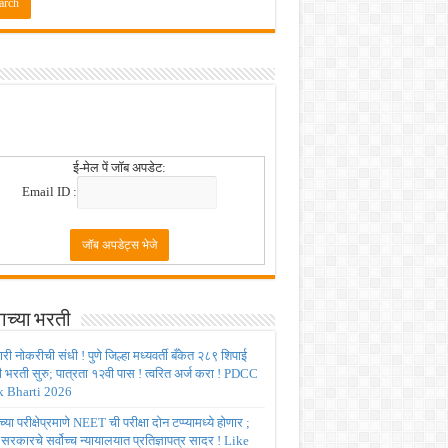
 2026
ई-मेल पें जॉब अपडेट:
Email ID :
ाच्या भरती
ी नोकरीची संधी ! पुणे जिल्हा मध्यवर्ती बँकेत २८९ शिपाई
ी भरती सुरु; पात्रता १२वी पास ! त्वरित अर्ज करा ! PDCC
 Bharti 2026
्या परीक्षेप्रमाणे NEET ची परीक्षा दोन टप्प्यामध्ये होणार ;
र सरकारचे सर्वोच्च न्यायालयात प्रतिज्ञापत्र सादर ! Like