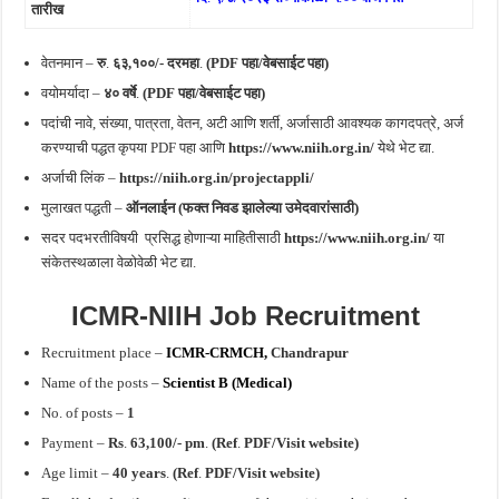
तारीख
वेतनमान –
रु
.
६३,१००/- दरमहा
.
(
PDF पहा/वेबसाईट पहा)
वयोमर्यादा –
४० वर्षे
.
(
PDF पहा/वेबसाईट पहा)
पदांची नावे, संख्या, पात्रता, वेतन, अटी आणि शर्ती, अर्जासाठी आवश्यक कागदपत्रे, अर्ज
करण्याची पद्धत कृपया PDF पहा आणि
https://www.niih.org.in/
येथे भेट द्या.
अर्जाची लिंक –
https://niih.org.in/projectappli/
मुलाखत पद्धती –
ऑनलाईन (फक्त निवड झालेल्या उमेदवारांसाठी)
सदर पदभरतीविषयी प्रसिद्ध होणाऱ्या माहितीसाठी
https://www.niih.org.in/
या
संकेतस्थळाला वेळोवेळी भेट द्या.
ICMR-NIIH Job Recruitment
Recruitment place –
ICMR-CRMCH,
Chandrapur
Name of the posts –
Scientist B (Medical)
No. of posts –
1
Payment –
Rs
.
63,100/- pm
.
(Ref
.
PDF/Visit website)
Age limit –
40 years
.
(Ref
.
PDF/Visit website)