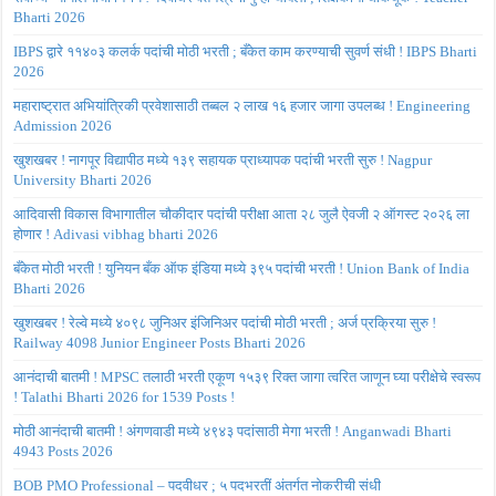
Bharti 2026
IBPS द्वारे ११४०३ कलर्क पदांची मोठी भरती ; बँकेत काम करण्याची सुवर्ण संधी ! IBPS Bharti
2026
महाराष्ट्रात अभियांत्रिकी प्रवेशासाठी तब्बल २ लाख १६ हजार जागा उपलब्ध ! Engineering
Admission 2026
खुशखबर ! नागपूर विद्यापीठ मध्ये १३९ सहायक प्राध्यापक पदांची भरती सुरु ! Nagpur
University Bharti 2026
आदिवासी विकास विभागातील चौकीदार पदांची परीक्षा आता २८ जुलै ऐवजी २ ऑगस्ट २०२६ ला
होणार ! Adivasi vibhag bharti 2026
बँकेत मोठी भरती ! युनियन बँक ऑफ इंडिया मध्ये ३९५ पदांची भरती ! Union Bank of India
Bharti 2026
खुशखबर ! रेल्वे मध्ये ४०९८ जुनिअर इंजिनिअर पदांची मोठी भरती ; अर्ज प्रक्रिया सुरु !
Railway 4098 Junior Engineer Posts Bharti 2026
आनंदाची बातमी ! MPSC तलाठी भरती एकूण १५३९ रिक्त जागा त्वरित जाणून घ्या परीक्षेचे स्वरूप
! Talathi Bharti 2026 for 1539 Posts !
मोठी आनंदाची बातमी ! अंगणवाडी मध्ये ४९४३ पदांसाठी मेगा भरती ! Anganwadi Bharti
4943 Posts 2026
BOB PMO Professional – पदवीधर ; ५ पदभरतीं अंतर्गत नोकरीची संधी