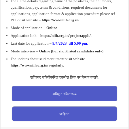
For all the details regarding name of the positions, their numbers,
qualification, pay, terms & conditions, required documents for
applications, application format & application procedure please ref.
PDF/visit website –
https://www.niih.org.in/
.
Mode of application –
Online
.
Application link –
https://niih.org.in/projectappli/
.
Last date for application –
9/4/2023 till 5
.
00 pm
.
Mode interview –
Online (For shortlisted candidates only)
For updates about said recruitment visit website –
https://www.niih.org.in/
regularly.
सविस्तर माहितीकरिता खालील लिंक वर क्लिक करावे.
अधिकृत संकेतस्थळ
जाहिरात