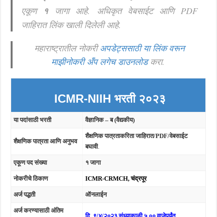
एकूण
१
जागा आहे. अधिकृत वेबसाईट आणि PDF
जाहिरात लिंक खाली दिलेली आहे.
महाराष्ट्रातील नोकरी
अपडेट्ससाठी या लिंक वरून
माझीनोकरी अँप लगेच डाउनलोड
करा.
ICMR-NIIH
भरती २०२३
या पदांसाठी भरती
वैज्ञानिक – ब (वैद्यकीय)
शैक्षणिक पात्रताकरिता जाहिरात/PDF/वेबसाईट
शैक्षणिक पात्रता आणि अनुभव
बघावी
.
एकूण पद संख्या
१ जागा
नोकरीचे ठिकाण
ICMR-CRMCH, चंद्रपूर
अर्ज पद्धती
ऑनलाईन
अर्ज करण्यासाठी अंतिम
दि
.
९/४/२०२३ संध्याकाळी ५
.
०० वाजेपर्यंत