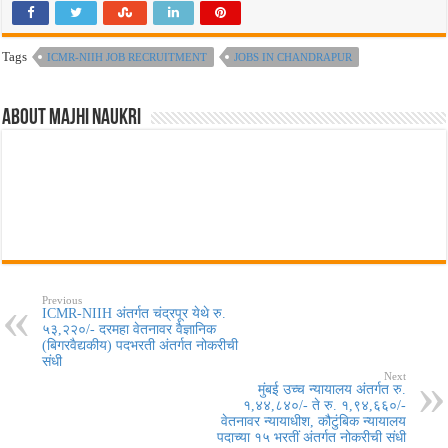
Tags
ICMR-NIIH JOB RECRUITMENT
JOBS IN CHANDRAPUR
About Majhi Naukri
Previous
ICMR-NIIH अंतर्गत चंद्रपूर येथे रु.
५३,२२०/- दरमहा वेतनावर वैज्ञानिक
(बिगरवैद्यकीय) पदभरती अंतर्गत नोकरीची
संधी
Next
मुंबई उच्च न्यायालय अंतर्गत रु.
१,४४,८४०/- ते रु. १,९४,६६०/-
वेतनावर न्यायाधीश, कौटुंबिक न्यायालय
पदाच्या १५ भरतीं अंतर्गत नोकरीची संधी