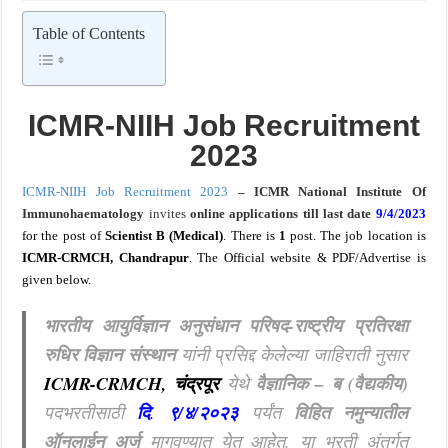
BOB PMO Professional – पदवीधर ; ५ पदभरतीं अंतर्गत नोकरीची संधी
Table of Contents
ICMR-NIIH Job Recruitment
2023
ICMR-NIIH Job Recruitment 2023
– ICMR National Institute Of
Immunohaematology
invites
online applications
till last date
9/4/2023
for the
post of
Scientist B (Medical)
.
There is
1
post. The job location is
ICMR-CRMCH, Chandrapur
. The Official website & PDF/Advertise is
given below.
भारतीय आयुर्विज्ञान अनुसंधान परिषद-
राष्ट्रीय प्रतिरक्षा
रुधिर विज्ञान संस्थान
यांनी प्रसिद्द केलेल्या जाहिराती नुसार
ICMR-CRMCH, चंद्रपूर
येथे
वैज्ञानिक – ब (वैद्यकीय)
पदभरतीसाठी
दि
.
९/४/२०२३
पर्यंत
विहित नमुन्यातील
ऑनलाईन अर्ज
मागवण्यात येत आहेत.
या भरती अंतर्गत