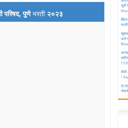
आदिव
जुलै
bhar
 परिषद, पुणे
भरती
२०२३
बँकेत
भरती
खुशखब
अर्ज
Bhar
आनंद
त्वरि
1539
मोठी 
! An
BOB 
नोकर