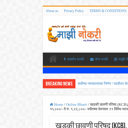
About us
Privacy Policy
TERMS & CONDITIONS
वतर्मान भरती
मेगा भरती
माझी न
Breaking News
सर्वोच्च न्यायालयाचा निर्णय ! पदवीधर 
IBPS द्वारे ११४०३ कलर्क पदांची मोठी 
महाराष्ट्रात अभियांत्रिकी प्रवेशास
Home
/
Online Bharti
/
खडकी छावणी परिषद (KCB), पुण
१५,०००/- ते रु. १,२२,८००/- पर्यंतच्या वेतनावर ९१ विविध पद
खुशखबर ! नागपूर विद्यापीठ मध्ये १३९
आदिवासी विकास विभागातील चौकीदार प
खडकी छावणी परिषद (KCB), प