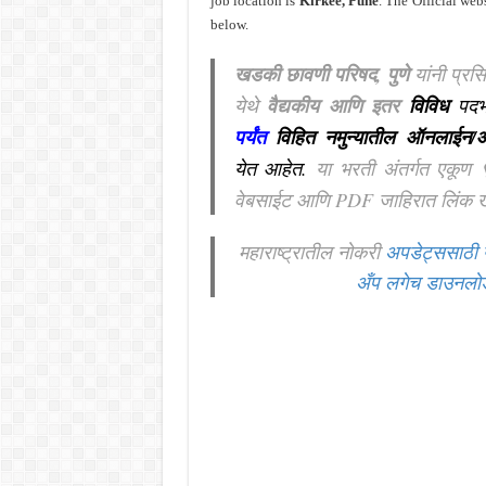
job location is
Kirkee
, Pune
. The Official we
below.
खडकी छावणी परिषद, पुणे
यांनी प्रसि
येथे
वैद्यकीय आणि इतर
विविध
पदभ
पर्यंत
विहित नमुन्यातील ऑनलाईन
येत आहेत.
या भरती अंतर्गत एकूण
वेबसाईट आणि PDF जाहिरात लिंक ख
महाराष्ट्रातील नोकरी
अपडेट्ससाठी 
अँप लगेच डाउनलो