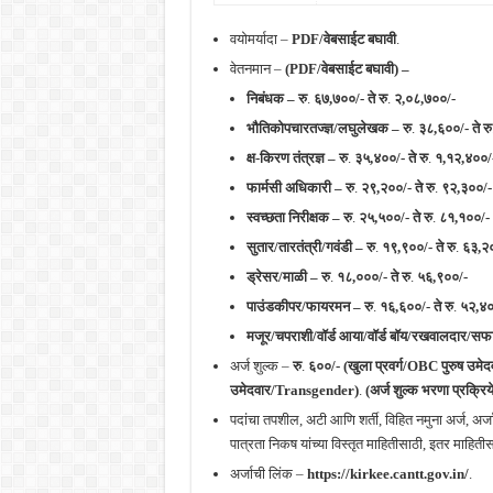
वयोमर्यादा –
PDF/वेबसाईट बघावी
.
वेतनमान –
(PDF/वेबसाईट बघावी) –
निबंधक – रु
.
६७,७००/- ते रु
.
२,०८,७००/-
भौतिकोपचारतज्ज्ञ/लघुलेखक –
रु
.
३८,६००/- ते रु
क्ष-किरण तंत्रज्ञ –
रु
.
३५,४००/- ते रु
.
१,१२,४००/
फार्मसी अधिकारी –
रु
.
२९,२००/- ते रु
.
९२,३००/-
स्वच्छता निरीक्षक –
रु
.
२५,५००/- ते रु
.
८१,१००/-
सुतार/तारतंत्री
/
गवंडी –
रु
.
१९,९००/- ते रु
.
६३,२
ड्रेसर/माळी –
रु
.
१८,०००/- ते रु
.
५६,९००/-
पाउंडकीपर/फायरमन –
रु
.
१६,६००/- ते रु
.
५२,४०
मजूर/चपराशी/
वॉर्ड आया/
वॉर्ड बॉय/
रखवालदार/सफाई
अर्ज शुल्क –
रु
.
६००/- (खुला प्रवर्ग/OBC पुरुष उमे
उमेदवार/Transgender)
.
(अर्ज शुल्क भरणा प्रक्र
पदांचा तपशील, अटी आणि शर्ती, विहित नमुना अर्ज, अर
पात्रता निकष यांच्या विस्तृत माहितीसाठी, इतर माहि
अर्जाची लिंक –
https://kirkee.cantt.gov.in/
.