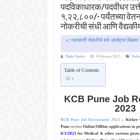
बँकेत मोठी भरती ! युनियन बँक ऑफ इं
पदविकाधारक/पदवीधर उत्तीर्
खुशखबर ! रेल्वे मध्ये ४०९८ जुनिअर इ
१,२२,८००/- पर्यंतच्या वेत
आनंदाची बातमी ! MPSC तलाठी भरती एकू
नोकरीची संधी आणि वैद्यक
मोठी आनंदाची बातमी ! अंगणवाडी मध्
👉सरकारी नोकरीचे सर्व अपडेट्स मिळवा 
BOB PMO Professional – पदवीधर ; 
Majhi Naukri
8 February 2023
Onlin
Table of Contents
KCB Pune Job R
2023
KCB Pune Job Recruitment 2023
–
Kirkee
Pune
invites
Online/Offline applications in pr
6/3/2023
for Medical & other various posts