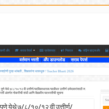
ोकरी अँप
सराव पेपर्स
प्रवेशपत्र
निकाल
जॉईन व्हाट्सअँप
वर्तमान भरती
|
अँप डाउनलोड
|
सराव पेपर्स
वेतनश्रेणी पुन्हा थांबली ; शिक्षकांना धाकधूक ! Teacher Bharti 2026
भरती ; बँकेत काम करण्याची सुवर्ण संधी ! IBPS Bharti 2026
ाठी तब्बल २ लाख १६ हजार जागा उपलब्ध ! Engineering Admission 2026
े येथे ७/८/१०/१२ वी उत्तीर्ण/पदविकाधारक/पदवीधर उत्तीर्ण उमेदवारांसाठी रु.
भरतीं अंतर्गत नोकरीची संधी आणि वैद्यकीय पदभरतीची सूचना
 सहायक प्राध्यापक पदांची भरती सुरु ! Nagpur University Bharti 2026
दांची परीक्षा आता २८ जुलै ऐवजी २ ऑगस्ट २०२६ ला होणार ! Adivasi vibhag bharti 2026
ुणे येथे ७/८/१०/१२ वी उत्तीर्ण/