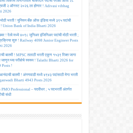
ासी विकास विभागातील चौकीदार पदांची परीक्षा आता २८
 ऐवजी २ ऑगस्ट २०२६ ला होणार ! Adivasi vibhag
ti 2026
 मोठी भरती ! युनियन बँक ऑफ इंडिया मध्ये ३९५ पदांची
 ! Union Bank of India Bharti 2026
र ! रेल्वे मध्ये ४०९८ जुनिअर इंजिनिअर पदांची मोठी भरती ;
 प्रक्रिया सुरु ! Railway 4098 Junior Engineer Posts
ti 2026
ाची बातमी ! MPSC तलाठी भरती एकूण १५३९ रिक्त जागा
त जाणून घ्या परीक्षेचे स्वरूप ! Talathi Bharti 2026 for
 Posts !
आनंदाची बातमी ! अंगणवाडी मध्ये ४९४३ पदांसाठी मेगा भरती
ganwadi Bharti 4943 Posts 2026
PMO Professional – पदवीधर ; ५ पदभरतीं अंतर्गत
ीची संधी