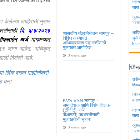
bsite & PDF/Advertise is given
महारा
जागा
खुशखब
द्द केलेल्या जाहिराती नुसार
भरती
रतीसाठी
दि
.
६/३/२०२३
आदिव
शासकीय तंत्रनिकेतन नागपूर –
विविध अभ्यागत
/ऑफलाईन अर्ज
मागवण्यात
जुलै
अधिव्याख्याता पदभरतींसाठी
bhar
९१
जागा आहेत. अधिकृत
मुलाखत आयोजित
3 weeks ago
ाली दिलेली आहे.
🆕नव
या लिंक वरून माझीनोकरी
सर्वो
ड
करा.
शिक्
IBPS 
KVS VSN नागपूर –
करण्य
समुपदेशक आणि विशेष शिक्षक
(टीजीटी आणि
महारा
पीआरटी) पदभरतींसाठी
जागा
मुलाखतीची सूचना
खुशखब
3 weeks ago
भरती