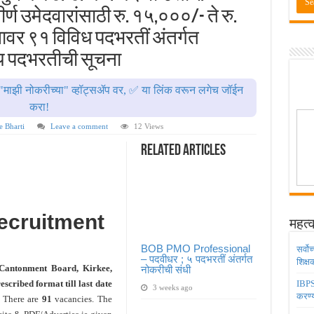
डिया मध्ये ३९५ पदांची भरती ! Union Bank of India Bharti 2026
ण उमेदवारांसाठी रु. १५,०००/- ते रु.
ंजिनिअर पदांची मोठी भरती ; अर्ज प्रक्रिया सुरु ! Railway 4098 Junior Engineer Posts Bharti
नावर ९१ विविध पदभरतीं अंतर्गत
ण १५३९ रिक्त जागा त्वरित जाणून घ्या परीक्षेचे स्वरूप ! Talathi Bharti 2026 for 1539 Posts 
ीय पदभरतीची सूचना
ये ४९४३ पदांसाठी मेगा भरती ! Anganwadi Bharti 4943 Posts 2026
"माझी नोकरीच्या" व्हॉट्सॲप वर, ✅ या लिंक वरून लगेच जॉईन
५ पदभरतीं अंतर्गत नोकरीची संधी
करा!
e Bharti
Leave a comment
12 Views
Related Articles
ecruitment
महत्व
BOB PMO Professional
सर्वो
– पदवीधर ; ५ पदभरतीं अंतर्गत
शिक्
Cantonment Board, Kirkee,
नोकरीची संधी
escribed format till last date
IBPS 
3 weeks ago
करण्य
. There are
91
vacancies.
The