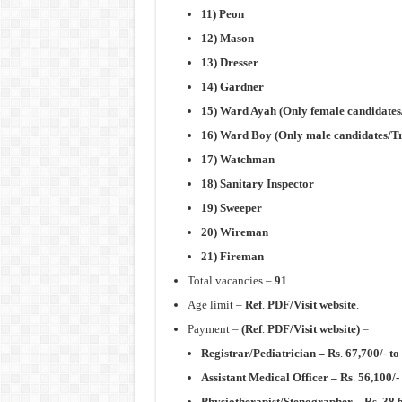
11) Peon
12) Mason
13) Dresser
14) Gardner
15) Ward Ayah (Only female candidates
16) Ward Boy (Only male candidates/T
17) Watchman
18) Sanitary Inspector
19) Sweeper
20) Wireman
21) Fireman
Total vacancies –
91
Age limit –
Ref
.
PDF/Visit website
.
Payment –
(Ref
.
PDF/Visit website)
–
Registrar/Pediatrician –
Rs
.
67,700/- to
Assistant Medical Officer –
Rs
.
56,100/-
Physiotherapist/Stenographer –
Rs
.
38,6