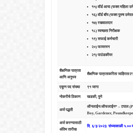
१५) वॉर्ड आया (फक्त महिला 
१६) वॉर्ड बॉय (फक्त पुरुष उ
१७) रखवालदार
१८) स्वच्छता निरीक्षक
१९) सफाई कर्मचारी
२०) फायरमन
२१) पाउंडकीपर
शैक्षणिक पात्रता
शैक्षणिक पात्रताकरिता जाहिरात/
आणि अनुभव
एकूण पद संख्या
९१ जागा
नोकरीचे ठिकाण
खडकी, पुणे
ऑनलाईन/ऑफलाईन* – टपाल (PD
अर्ज पद्धती
Boy, Gardener, Poundkeepe
अर्ज करण्यासाठी
दि
.
६/३/२०२३ संध्याकाळी ५
.
०० वा
अंतिम तारीख