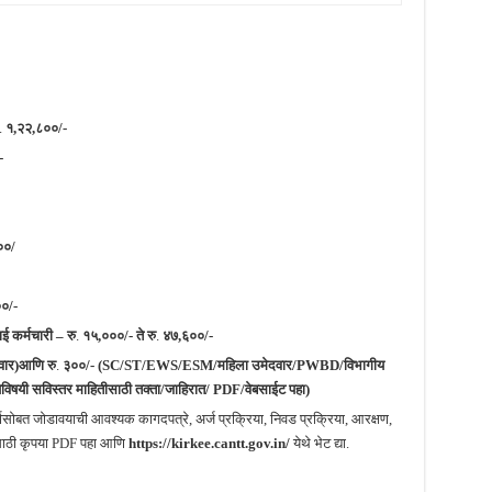
.
१,२२,८००/-
-
००/
०/-
 कर्मचारी –
रु
.
१५,०००/- ते रु
.
४७,६००/-
दवार)आणि रु
.
३००/- (SC/ST/EWS/ESM/महिला उमेदवार/PWBD/विभागीय
ियेविषयी सविस्तर माहितीसाठी तक्ता/जाहिरात/ PDF/वेबसाईट पहा)
्जासोबत जोडावयाची आवश्यक कागदपत्रे, अर्ज प्रक्रिया, निवड प्रक्रिया, आरक्षण,
तीसाठी कृपया PDF पहा आणि
https://kirkee.cantt.gov.in/
येथे भेट द्या.