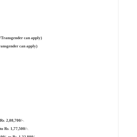
/Transgender can apply)
ransgender can apply)
Rs
.
2,08,700/-
.
 to
Rs
.
1,77,500/-
.
00/- to
Rs
.
1,22,800/-
.