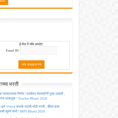
 2026
!
ई-मेल पें जॉब अपडेट:
Email ID :
ाच्या भरती
च्च न्यायालयाचा निर्णय ! पदवीधर वेतनश्रेणी पुन्हा थांबली ;
षकांना धाकधूक ! Teacher Bharti 2026
द्वारे ११४०३ कलर्क पदांची मोठी भरती ; बँकेत काम
ाची सुवर्ण संधी ! IBPS Bharti 2026