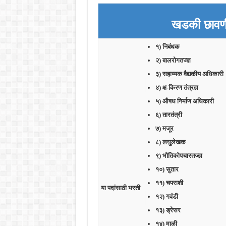
खडकी छावणी
१) निबंधक
२) बालरोगतज्ज्ञ
३) सहाय्यक वैद्यकीय अधिकारी
४) क्ष-किरण तंत्रज्ञ
५) औषध निर्माण अधिकारी
६) तारतंत्री
७) मजूर
८) लघुलेखक
९) भौतिकोपचारतज्ज्ञ
१०) सुतार
११) चपराशी
या पदांसाठी भरती
१२) गवंडी
१३) ड्रेसर
१४) माळी