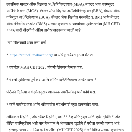
एकात्मिक मास्टर ऑफ बिझनेस अॅडमिनिस्ट्रेशन (MBA), मास्टर ऑफ कॉम्प्युटर
अॅप्लिकेशन्स (MCA), बॅचलर ऑफ बिझनेस अॅडमिनिस्ट्रेशन (BBA), बॅचलर ऑफ
कॉम्प्युटर अॅप्लिकेशन्स (BCA), बॅचलर ऑफ बिझनेस मॅनेजमेंट (BBM) आणि बॅचलर
ऑफ मॅनेजमेंट स्टडीज (BMS) अभ्यासक्रमांसाठी सामायिक प्रवेश परीक्षा (MH CET)
२०२५ साठी नोंदणीची अंतिम तारीख वाढवण्यात आली आहे.
‘या’ परीक्षेसाठी असा करा अर्ज
*
https://cetcell.mahacet.org/
या अधिकृत वेबसाइटला भेट द्या.
* त्यानंतर MAH CET 2025 नोंदणी लिंकवर क्लिक करा.
*नोंदणी प्रक्रिया पूर्ण करा आणि लॉगिन क्रेडेन्शियल्स जनरेट करा. *
पोर्टलने दिलेल्या मार्गदर्शनानुसार आवश्यक तपशीलांसह अर्ज फॉर्म भरा.
* फॉर्म सबमिट करा आणि भविष्यातील संदर्भासाठी प्रत डाउनलोड करा.
लॉजिकल रिझनिंग, अ‍ॅब्स्ट्रॅक्ट रिझनिंग, क्वांटिटेटिव्ह अ‍ॅप्टिट्यूड आणि व्हर्बल एबिलिटी अँड
रीडिंग कॉम्प्रिहेंशन अशी चार विभागांमध्ये ऑनलाइन पद्धतीने ही परीक्षा घेतली जाणार आहे.
महाराष्ट्र राज्य सामायिक प्रवेश परीक्षा (MH CET 2025) सेलने विविध अभ्यासक्रमांसाठी