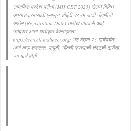
सामायिक प्रवेश परीक्षा (MH CET 2025) सेलने विविध
खुशखबर ! नागपूर विद्यापीठ मध्ये १३९ सहायक प्राध्यापक पदांची भरती सुरु ! Nagpur Universi
अभ्यासक्रमासाठी एमएएच सीईटी २०२५ साठी नोंदणीची
अंतिम (Registration Date) तारीख वाढवली आहे.
उमेदवार आता अधिकृत वेबसाइटला
https://cetcell.mahacet.org/ भेट देऊन २८ मार्चपर्यंत
अर्ज करू शकतात. यापूर्वी, नोंदणी करण्याची शेवटची तारीख
२० मार्च होती.