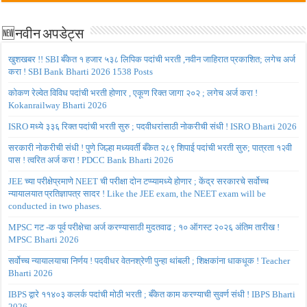
🆕नवीन अपडेट्स
खुशखबर !! SBI बँकेत १ हजार ५३८ लिपिक पदांची भरती ,नवीन जाहिरात प्रकाशित; लगेच अर्ज
करा ! SBI Bank Bharti 2026 1538 Posts
कोकण रेल्वेत विविध पदांची भरती होणार , एकूण रिक्त जागा २०२ ; लगेच अर्ज करा !
Kokanrailway Bharti 2026
ISRO मध्ये ३३६ रिक्त पदांची भरती सुरु ; पदवीधरांसाठी नोकरीची संधी ! ISRO Bharti 2026
सरकारी नोकरीची संधी ! पुणे जिल्हा मध्यवर्ती बँकेत २८९ शिपाई पदांची भरती सुरु; पात्रता १२वी
पास ! त्वरित अर्ज करा ! PDCC Bank Bharti 2026
JEE च्या परीक्षेप्रमाणे NEET ची परीक्षा दोन टप्प्यामध्ये होणार ; केंद्र सरकारचे सर्वोच्च
न्यायालयात प्रतिज्ञापत्र सादर ! Like the JEE exam, the NEET exam will be
conducted in two phases.
MPSC गट -क पूर्व परीक्षेचा अर्ज करण्यासाठी मुदतवाढ ; १० ऑगस्ट २०२६ अंतिम तारीख !
MPSC Bharti 2026
सर्वोच्च न्यायालयाचा निर्णय ! पदवीधर वेतनश्रेणी पुन्हा थांबली ; शिक्षकांना धाकधूक ! Teacher
Bharti 2026
IBPS द्वारे ११४०३ कलर्क पदांची मोठी भरती ; बँकेत काम करण्याची सुवर्ण संधी ! IBPS Bharti
2026