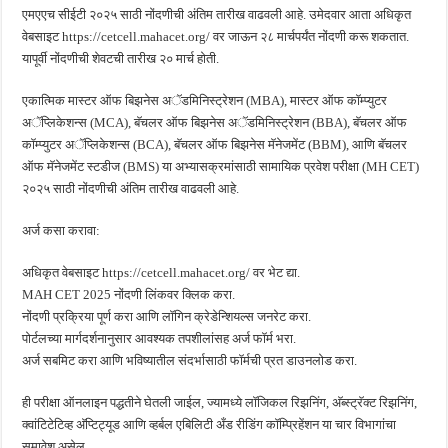
एमएएच सीईटी २०२५ साठी नोंदणीची अंतिम तारीख वाढवली आहे. उमेदवार आता अधिकृत
वेबसाइट https://cetcell.mahacet.org/ वर जाऊन २८ मार्चपर्यंत नोंदणी करू शकतात.
यापूर्वी नोंदणीची शेवटची तारीख २० मार्च होती.
एकात्मिक मास्टर ऑफ बिझनेस अॅडमिनिस्ट्रेशन (MBA), मास्टर ऑफ कॉम्प्युटर
अॅप्लिकेशन्स (MCA), बॅचलर ऑफ बिझनेस अॅडमिनिस्ट्रेशन (BBA), बॅचलर ऑफ
कॉम्प्युटर अॅप्लिकेशन्स (BCA), बॅचलर ऑफ बिझनेस मॅनेजमेंट (BBM), आणि बॅचलर
ऑफ मॅनेजमेंट स्टडीज (BMS) या अभ्यासक्रमांसाठी सामायिक प्रवेश परीक्षा (MH CET)
२०२५ साठी नोंदणीची अंतिम तारीख वाढवली आहे.
अर्ज कसा करावा:
अधिकृत वेबसाइट https://cetcell.mahacet.org/ वर भेट द्या.
MAH CET 2025 नोंदणी लिंकवर क्लिक करा.
नोंदणी प्रक्रिया पूर्ण करा आणि लॉगिन क्रेडेन्शियल्स जनरेट करा.
पोर्टलच्या मार्गदर्शनानुसार आवश्यक तपशीलांसह अर्ज फॉर्म भरा.
अर्ज सबमिट करा आणि भविष्यातील संदर्भासाठी फॉर्मची प्रत डाउनलोड करा.
ही परीक्षा ऑनलाइन पद्धतीने घेतली जाईल, ज्यामध्ये लॉजिकल रिझनिंग, अ‍ॅब्स्ट्रॅक्ट रिझनिंग,
क्वांटिटेटिव्ह अ‍ॅप्टिट्यूड आणि व्हर्बल एबिलिटी अँड रीडिंग कॉम्प्रिहेंशन या चार विभागांचा
समावेश असेल.