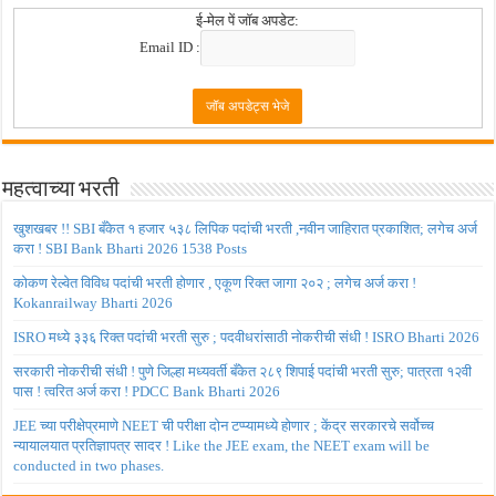
ई-मेल पें जॉब अपडेट:
Email ID :
महत्वाच्या भरती
खुशखबर !! SBI बँकेत १ हजार ५३८ लिपिक पदांची भरती ,नवीन जाहिरात प्रकाशित; लगेच अर्ज
करा ! SBI Bank Bharti 2026 1538 Posts
कोकण रेल्वेत विविध पदांची भरती होणार , एकूण रिक्त जागा २०२ ; लगेच अर्ज करा !
Kokanrailway Bharti 2026
ISRO मध्ये ३३६ रिक्त पदांची भरती सुरु ; पदवीधरांसाठी नोकरीची संधी ! ISRO Bharti 2026
सरकारी नोकरीची संधी ! पुणे जिल्हा मध्यवर्ती बँकेत २८९ शिपाई पदांची भरती सुरु; पात्रता १२वी
पास ! त्वरित अर्ज करा ! PDCC Bank Bharti 2026
JEE च्या परीक्षेप्रमाणे NEET ची परीक्षा दोन टप्प्यामध्ये होणार ; केंद्र सरकारचे सर्वोच्च
न्यायालयात प्रतिज्ञापत्र सादर ! Like the JEE exam, the NEET exam will be
conducted in two phases.