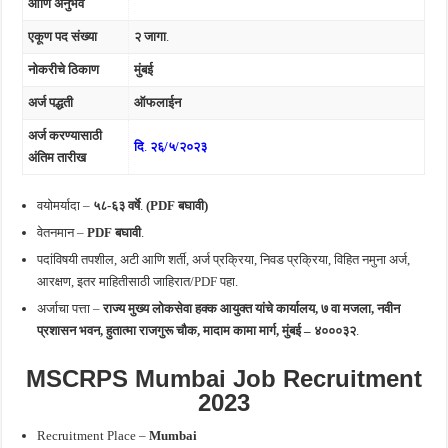
आणि अनुभव
एकूण पद संख्या
२ जागा
.
नोकरीचे ठिकाण
मुंबई
अर्ज पद्धती
ऑफलाईन
अर्ज करण्यासाठी
दि
.
२६/५/२०२३
अंतिम तारीख
वयोमर्यादा –
५८-६३ वर्षे
.
(PDF बघावी)
वेतनमान –
PDF बघावी
.
पदांविषयी तपशील, अटी आणि शर्ती, अर्ज प्रक्रिया, निवड प्रक्रिया, विहित नमुना अर्ज,
आरक्षण, इतर माहितीसाठी जाहिरात/PDF पहा.
अर्जाचा पत्ता –
राज्य मुख्य लोकसेवा हक्क आयुक्त यांचे कार्यालय, ७ वा मजला, नवीन
प्रशासन भवन, हुतात्मा राजगुरू चौक, मादाम कामा मार्ग, मुंबई – ४०००३२
.
MSCRPS Mumbai
Job Recruitment
2023
Recruitment Place –
Mumbai