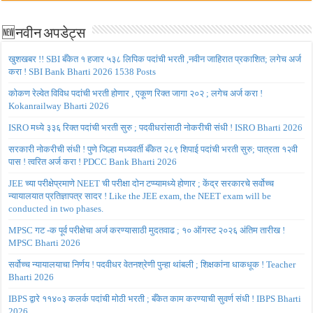
🆕नवीन अपडेट्स
खुशखबर !! SBI बँकेत १ हजार ५३८ लिपिक पदांची भरती ,नवीन जाहिरात प्रकाशित; लगेच अर्ज
करा ! SBI Bank Bharti 2026 1538 Posts
कोकण रेल्वेत विविध पदांची भरती होणार , एकूण रिक्त जागा २०२ ; लगेच अर्ज करा !
Kokanrailway Bharti 2026
ISRO मध्ये ३३६ रिक्त पदांची भरती सुरु ; पदवीधरांसाठी नोकरीची संधी ! ISRO Bharti 2026
सरकारी नोकरीची संधी ! पुणे जिल्हा मध्यवर्ती बँकेत २८९ शिपाई पदांची भरती सुरु; पात्रता १२वी
पास ! त्वरित अर्ज करा ! PDCC Bank Bharti 2026
JEE च्या परीक्षेप्रमाणे NEET ची परीक्षा दोन टप्प्यामध्ये होणार ; केंद्र सरकारचे सर्वोच्च
न्यायालयात प्रतिज्ञापत्र सादर ! Like the JEE exam, the NEET exam will be
conducted in two phases.
MPSC गट -क पूर्व परीक्षेचा अर्ज करण्यासाठी मुदतवाढ ; १० ऑगस्ट २०२६ अंतिम तारीख !
MPSC Bharti 2026
सर्वोच्च न्यायालयाचा निर्णय ! पदवीधर वेतनश्रेणी पुन्हा थांबली ; शिक्षकांना धाकधूक ! Teacher
Bharti 2026
IBPS द्वारे ११४०३ कलर्क पदांची मोठी भरती ; बँकेत काम करण्याची सुवर्ण संधी ! IBPS Bharti
2026