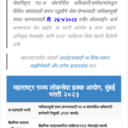
सेवानिवृत्त गट-अ संवर्गातील अधिकारी/कर्मचाऱ्यांकडून
विविध कांमांसाठी करार पद्धतीने सेवा घेण्यासाठी
नामिकासुची
तयार करण्यासाठी
दि
.
२६/५/२०२३
पर्यंत ऑफलाईन अर्ज
मागवण्यात येत आहेत. या भरती अंतर्गत
२
जागा आहेत.
अधिकृत वेबसाईट आणि PDF जाहिरात लिंक खाली दिलेली
आहे.
महाराष्ट्रातील नोकरी
अपडेट्ससाठी या लिंक वरून
माझीनोकरी अँप लगेच डाउनलोड
करा.
महाराष्ट्र राज्य लोकसेवा हक्क आयोग, मुंबई
भरती २०२३
नामिकासुची तयार करण्यासाठी गट-अ संवर्गातील अधिकारी/
या पदांसाठी भरती
कर्मचारी नियुक्ती
.
(PDF बघावी)
शैक्षणिक पात्रता
शैक्षणिक पात्रताकरिता जाहिरात/PDF/वेबसाईट बघावी
.