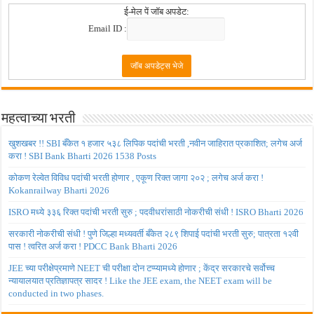
ई-मेल पें जॉब अपडेट:
Email ID :
महत्वाच्या भरती
खुशखबर !! SBI बँकेत १ हजार ५३८ लिपिक पदांची भरती ,नवीन जाहिरात प्रकाशित; लगेच अर्ज
करा ! SBI Bank Bharti 2026 1538 Posts
कोकण रेल्वेत विविध पदांची भरती होणार , एकूण रिक्त जागा २०२ ; लगेच अर्ज करा !
Kokanrailway Bharti 2026
ISRO मध्ये ३३६ रिक्त पदांची भरती सुरु ; पदवीधरांसाठी नोकरीची संधी ! ISRO Bharti 2026
सरकारी नोकरीची संधी ! पुणे जिल्हा मध्यवर्ती बँकेत २८९ शिपाई पदांची भरती सुरु; पात्रता १२वी
पास ! त्वरित अर्ज करा ! PDCC Bank Bharti 2026
JEE च्या परीक्षेप्रमाणे NEET ची परीक्षा दोन टप्प्यामध्ये होणार ; केंद्र सरकारचे सर्वोच्च
न्यायालयात प्रतिज्ञापत्र सादर ! Like the JEE exam, the NEET exam will be
conducted in two phases.