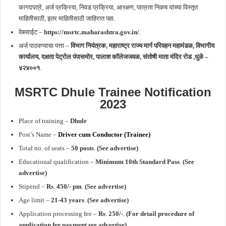
कागदपत्रे, अर्ज प्रक्रिया, निवड प्रक्रिया, आरक्षण, पात्रता निकष यांच्या विस्तृत
माहितीसाठी, इतर माहितीसाठी जाहिरात पहा.
वेबसाईट –
https://msrtc.maharashtra.gov.in/
.
अर्ज पाठवण्याचा पत्ता –
विभाग नियंत्रक, महाराष्ट्र राज्य मार्ग परिवहन महामंडळ,
विभागीय
कार्यालय, दक्षता पेट्रोल पंपासमोर, पालाश कॉलेजजवळ, संतोषी माता मंदिर रोड ,धुळे –
४२४००१
.
MSRTC Dhule Trainee Notification
2023
Place of training –
Dhule
Post’s Name –
Driver cum Conductor (Trainee)
Total no. of seats –
50 posts
.
(See advertise
)
Educational qualification –
Minimum 10th Standard Pass
.
(See
advertise)
Stipend –
Rs
.
450/- pm
.
(See advertise
)
Age limit –
21-43 years
.
(See advertise
)
Application processing fee –
Rs
.
250/-
.
(For detail procedure of
application fee payment see advertise)