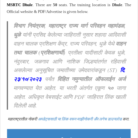
MSRTC Dhule
.
There are
50
seats.
The training location is
Dhule
. The
Official website & PDF/Advertise is given below.
विभाग नियंत्रक, महाराष्ट्र राज्य मार्ग परिवहन महामंडळ,
धुळे
यांनी प्रसिद्द केलेल्या जाहिराती नुसार शहादा आदिवासी
वाहन चालक प्रशिक्षण केंद्र, राज्य परिवहन, धुळे येथे
वाहन
तथा चालक (प्रशिक्षणार्थी)
प्रतीक्षा यादीसाठी केवळ धुळे,
नंदुरबार, जळगाव आणि नाशिक जिल्हयांतर्गत रहिवासी
असलेल्या अनुसूचित जमातीच्या उमेदवारांकडून (ST)
दि
.
२३/१०/२०२३
पर्यंत
विहित नमुन्यातील ऑफलाईन अर्ज
मागवण्यात येत आहेत.
या भरती अंतर्गत एकूण
५
०
जागा
आहेत. अधिकृत वेबसाईट आणि PDF जाहिरात लिंक खाली
दिलेली आहे.
महाराष्ट्रातील नोकरी
अपडेट्ससाठी या लिंक वरून माझीनोकरी अँप लगेच डाउनलोड
करा.