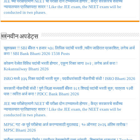
JEE च्या परीक्षेप्रमाणे NEET ची परीक्षा दोन टप्प्यामध्ये होणार ; केंद्र सरकारचे सर्वोच्च
न्यायालयात प्रतिज्ञापत्र सादर ! Like the JEE exam, the NEET exam will be
conducted in two phases.
🆕नवीन अपडेट्स
खुशखबर !! SBI बँकेत १ हजार ५३८ लिपिक पदांची भरती ,नवीन जाहिरात प्रकाशित; लगेच अर्ज
करा ! SBI Bank Bharti 2026 1538 Posts
कोकण रेल्वेत विविध पदांची भरती होणार , एकूण रिक्त जागा २०२ ; लगेच अर्ज करा !
Kokanrailway Bharti 2026
ISRO मध्ये ३३६ रिक्त पदांची भरती सुरु ; पदवीधरांसाठी नोकरीची संधी ! ISRO Bharti 2026
सरकारी नोकरीची संधी ! पुणे जिल्हा मध्यवर्ती बँकेत २८९ शिपाई पदांची भरती सुरु; पात्रता १२वी
पास ! त्वरित अर्ज करा ! PDCC Bank Bharti 2026
JEE च्या परीक्षेप्रमाणे NEET ची परीक्षा दोन टप्प्यामध्ये होणार ; केंद्र सरकारचे सर्वोच्च
न्यायालयात प्रतिज्ञापत्र सादर ! Like the JEE exam, the NEET exam will be
conducted in two phases.
MPSC गट -क पूर्व परीक्षेचा अर्ज करण्यासाठी मुदतवाढ ; १० ऑगस्ट २०२६ अंतिम तारीख !
MPSC Bharti 2026
सर्वोच्च न्यायालयाचा निर्णय ! पदवीधर वेतनश्रेणी पुन्हा थांबली ; शिक्षकांना धाकधूक ! Teacher