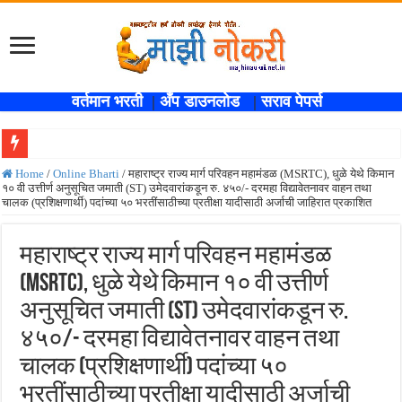
वर्तमान भरती
|
अँप डाउनलोड
|
सराव पेपर्स
खुशखबर !! SBI बँकेत १ हजार ५३८ लिपिक पदांची भरती ,नवीन जाहिरात प्रकाशित; लगेच अर्ज
Home
/
Online Bharti
/
महाराष्ट्र राज्य मार्ग परिवहन महामंडळ (MSRTC), धुळे येथे किमान
१० वी उत्तीर्ण अनुसूचित जमाती (ST) उमेदवारांकडून रु. ४५०/- दरमहा विद्यावेतनावर वाहन तथा
कोकण रेल्वेत विविध पदांची भरती होणार , एकूण रिक्त जागा २०२ ; लगेच अर्ज करा ! Kokanrail
चालक (प्रशिक्षणार्थी) पदांच्या ५० भरतींसाठीच्या प्रतीक्षा यादीसाठी अर्जाची जाहिरात प्रकाशित
ISRO मध्ये ३३६ रिक्त पदांची भरती सुरु ; पदवीधरांसाठी नोकरीची संधी ! ISRO Bharti 2026
महाराष्ट्र राज्य मार्ग परिवहन महामंडळ
सरकारी नोकरीची संधी ! पुणे जिल्हा मध्यवर्ती बँकेत २८९ शिपाई पदांची भरती सुरु; पात्रता १२वी
(MSRTC), धुळे येथे किमान १० वी उत्तीर्ण
JEE च्या परीक्षेप्रमाणे NEET ची परीक्षा दोन टप्प्यामध्ये होणार ; केंद्र सरकारचे सर्वोच्च न
अनुसूचित जमाती (ST) उमेदवारांकडून रु.
MPSC गट -क पूर्व परीक्षेचा अर्ज करण्यासाठी मुदतवाढ ; १० ऑगस्ट २०२६ अंतिम तारीख ! MPS
४५०/- दरमहा विद्यावेतनावर वाहन तथा
सर्वोच्च न्यायालयाचा निर्णय ! पदवीधर वेतनश्रेणी पुन्हा थांबली ; शिक्षकांना धाकधूक ! Teacher Bh
चालक (प्रशिक्षणार्थी) पदांच्या ५०
IBPS द्वारे ११४०३ कलर्क पदांची मोठी भरती ; बँकेत काम करण्याची सुवर्ण संधी ! IBPS Bharti 2
भरतींसाठीच्या प्रतीक्षा यादीसाठी अर्जाची
महाराष्ट्रात अभियांत्रिकी प्रवेशासाठी तब्बल २ लाख १६ हजार जागा उपलब्ध ! Engineering A