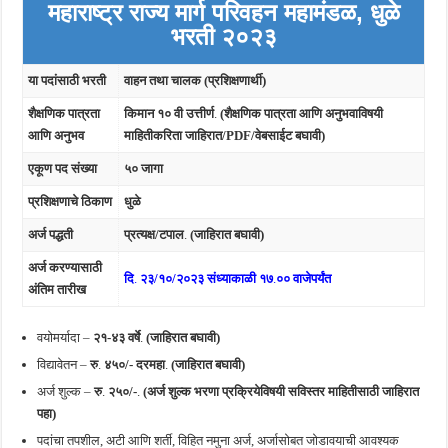
महाराष्ट्र राज्य मार्ग परिवहन महामंडळ, धुळे
भरती २०२३
या पदांसाठी भरती
वाहन तथा चालक (प्रशिक्षणार्थी)
शैक्षणिक पात्रता
किमान १० वी उत्तीर्ण
.
(शैक्षणिक पात्रता आणि अनुभवाविषयी
आणि अनुभव
माहितीकरिता जाहिरात/PDF/वेबसाईट बघावी)
एकूण पद संख्या
५० जागा
प्रशिक्षणाचे ठिकाण
धुळे
अर्ज पद्धती
प्रत्यक्ष/टपाल
.
(जाहिरात बघावी)
अर्ज करण्यासाठी
दि
.
२३/१०/२०२३ संध्याकाळी १७
.
०० वाजेपर्यंत
अंतिम तारीख
वयोमर्यादा –
२१-४३
वर्षे
.
(जाहिरात बघावी)
विद्यावेतन –
रु
.
४५०/- दरमहा
.
(जाहिरात बघावी)
अर्ज शुल्क –
रु
.
२५०/-
.
(अर्ज शुल्क भरणा प्रक्रियेविषयी सविस्तर माहितीसाठी जाहिरात
पहा)
पदांचा तपशील, अटी आणि शर्ती, विहित नमुना अर्ज, अर्जासोबत जोडावयाची आवश्यक