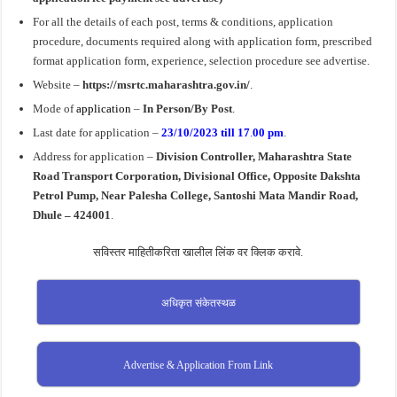
For all the details of each post, terms & conditions, application
procedure, documents required along with application form, prescribed
format application form, experience, selection procedure see advertise.
Website –
https://msrtc.maharashtra.gov.in/
.
Mode of
application
–
In Person/By Post
.
Last date for application –
23/10/2023 till
17
.
00 pm
.
Address for application –
Division Controller, Maharashtra State
Road Transport Corporation, Divisional Office, Opposite Dakshta
Petrol Pump, Near Palesha College, Santoshi Mata Mandir Road,
Dhule – 424001
.
सविस्तर माहितीकरिता खालील लिंक वर क्लिक करावे.
अधिकृत संकेतस्थळ
Advertise & Application From Link