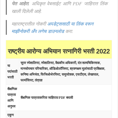
येत आहेत.
अधिकृत वेबसाईट आणि PDF जाहिरात लिंक
खाली दिलेली आहे.
महाराष्ट्रातील नोकरी
अपडेट्ससाठी या लिंक वरून
माझीनोकरी अँप लगेच डाउनलोड
करा.
राष्ट्रीय आरोग्य अभियान रत्नागिरी भरती 2022
सुपर स्पेशालिस्ट, स्पेशालिस्ट, वैद्यकीय अधिकारी, दंत शल्यचिकित्सक,
या
मानसोपचार परिचारिका, ऑडिओलॉजिस्ट, श्रवणक्षम मुलांसाठी प्रशिक्षक,
पदांसाठी
कनिष्ठ अभियंता, फिजिओथेरपिस्ट, समुपदेशक, एसटीएस, लेखापाल,
भरती
फार्मासिस्ट, तंत्रज्ञ
शैक्षणिक
पात्रता
शैक्षणिक पात्रताकरिता जाहिरात/PDF बघावी
आणि
अनुभव
एकूण