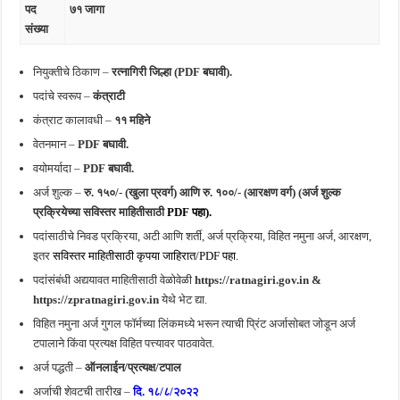
पद
७१ जागा
संख्या
नियुक्तीचे ठिकाण –
रत्नागिरी जिल्हा (PDF बघावी).
पदांचे स्वरूप –
कंत्राटी
कंत्राट कालावधी –
११ महिने
वेतनमान –
PDF बघावी.
वयोमर्यादा –
PDF बघावी.
अर्ज शुल्क –
रु. १५०/- (खुला प्रवर्ग) आणि रु. १००/- (आरक्षण वर्ग) (अर्ज शुल्क
प्रक्रियेच्या सविस्तर माहितीसाठी
PDF पहा).
पदांसाठीचे निवड प्रक्रिया, अटी आणि शर्ती, अर्ज प्रक्रिया, विहित नमुना अर्ज, आरक्षण,
इतर
सविस्तर माहितीसाठी कृपया जाहिरात/PDF पहा.
पदांसंबंधी अद्ययावत माहितीसाठी वेळोवेळी
https://ratnagiri.gov.in &
https://zpratnagiri.gov.in
येथे भेट द्या.
विहित नमुना अर्ज गुगल फॉर्मच्या लिंकमध्ये भरून त्याची प्रिंट अर्जासोबत जोडून अर्ज
टपालाने किंवा प्रत्यक्ष विहित पत्त्यावर पाठवावेत.
अर्ज पद्धती –
ऑनलाईन/प्रत्यक्ष/टपाल
अर्जाची शेवटची तारीख –
दि. १८/८/२०२२