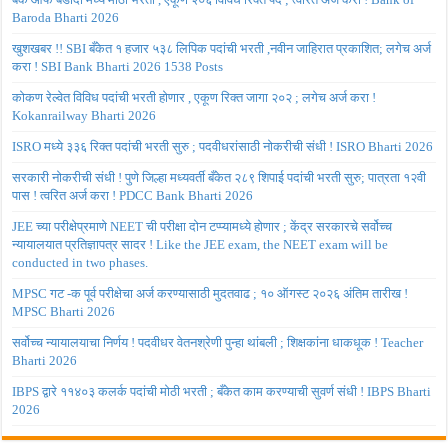
Baroda Bharti 2026
खुशखबर !! SBI बँकेत १ हजार ५३८ लिपिक पदांची भरती ,नवीन जाहिरात प्रकाशित; लगेच अर्ज
करा ! SBI Bank Bharti 2026 1538 Posts
कोकण रेल्वेत विविध पदांची भरती होणार , एकूण रिक्त जागा २०२ ; लगेच अर्ज करा !
Kokanrailway Bharti 2026
ISRO मध्ये ३३६ रिक्त पदांची भरती सुरु ; पदवीधरांसाठी नोकरीची संधी ! ISRO Bharti 2026
सरकारी नोकरीची संधी ! पुणे जिल्हा मध्यवर्ती बँकेत २८९ शिपाई पदांची भरती सुरु; पात्रता १२वी
पास ! त्वरित अर्ज करा ! PDCC Bank Bharti 2026
JEE च्या परीक्षेप्रमाणे NEET ची परीक्षा दोन टप्प्यामध्ये होणार ; केंद्र सरकारचे सर्वोच्च
न्यायालयात प्रतिज्ञापत्र सादर ! Like the JEE exam, the NEET exam will be
conducted in two phases.
MPSC गट -क पूर्व परीक्षेचा अर्ज करण्यासाठी मुदतवाढ ; १० ऑगस्ट २०२६ अंतिम तारीख !
MPSC Bharti 2026
सर्वोच्च न्यायालयाचा निर्णय ! पदवीधर वेतनश्रेणी पुन्हा थांबली ; शिक्षकांना धाकधूक ! Teacher
Bharti 2026
IBPS द्वारे ११४०३ कलर्क पदांची मोठी भरती ; बँकेत काम करण्याची सुवर्ण संधी ! IBPS Bharti
2026