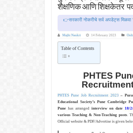
MPSC गट -क पूर्व परीक्षेचा अर्ज कर
शैक्षणिक आणि शिक्षकेतर 
सर्वोच्च न्यायालयाचा निर्णय ! पदवीधर 
👉सरकारी नोकरीचे सर्व अपडेट्स मिळवा 
IBPS द्वारे ११४०३ कलर्क पदांची मोठी 
महाराष्ट्रात अभियांत्रिकी प्रवेशास
Majhi Naukri
14 February 2023
Onli
खुशखबर ! नागपूर विद्यापीठ मध्ये १३९
Table of Contents
PHTES Pun
Recruitment
PHTES Pune Job Recruitment 2023
– Pura
Educational Society’s Pune Cambridge Pu
Pune
has arranged
interview on date
18/2
various Teaching & Non-Teaching posts
. T
Official website & PDF/Advertise is given belo