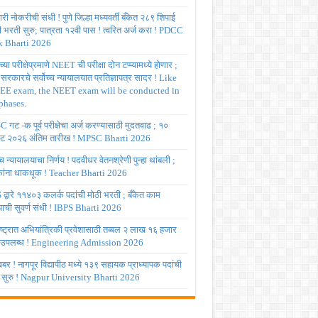
ी नोकरीची संधी ! पुणे जिल्हा मध्यवर्ती बँकेत २८९ शिपाई
ी भरती सुरु; पात्रता १२वी पास ! त्वरित अर्ज करा ! PDCC
 Bharti 2026
्या परीक्षेप्रमाणे NEET ची परीक्षा दोन टप्प्यामध्ये होणार ;
र सरकारचे सर्वोच्च न्यायालयात प्रतिज्ञापत्र सादर ! Like
JEE exam, the NEET exam will be conducted in
phases.
गट -क पूर्व परीक्षेचा अर्ज करण्यासाठी मुदतवाढ ; १०
ट २०२६ अंतिम तारीख ! MPSC Bharti 2026
च्च न्यायालयाचा निर्णय ! पदवीधर वेतनश्रेणी पुन्हा थांबली ;
षकांना धाकधूक ! Teacher Bharti 2026
द्वारे ११४०३ कलर्क पदांची मोठी भरती ; बँकेत काम
ाची सुवर्ण संधी ! IBPS Bharti 2026
ष्ट्रात अभियांत्रिकी प्रवेशासाठी तब्बल २ लाख १६ हजार
 उपलब्ध ! Engineering Admission 2026
र ! नागपूर विद्यापीठ मध्ये १३९ सहायक प्राध्यापक पदांची
 सुरु ! Nagpur University Bharti 2026