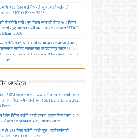
मध्ये ३३६ रिक्त पदांची भरती सुरु ; पदवीधरांसाठी
ीची संधी ! ISRO Bharti 2026
ी नोकरीची संधी ! पुणे जिल्हा मध्यवर्ती बँकेत २८९ शिपाई
ी भरती सुरु; पात्रता १२वी पास ! त्वरित अर्ज करा ! PDCC
 Bharti 2026
्या परीक्षेप्रमाणे NEET ची परीक्षा दोन टप्प्यामध्ये होणार ;
र सरकारचे सर्वोच्च न्यायालयात प्रतिज्ञापत्र सादर ! Like
JEE exam, the NEET exam will be conducted in
phases.
ीन अपडेट्स
बर !! SBI बँकेत १ हजार ५३८ लिपिक पदांची भरती ,नवीन
रात प्रकाशित; लगेच अर्ज करा ! SBI Bank Bharti 2026
 Posts
रेल्वेत विविध पदांची भरती होणार , एकूण रिक्त जागा २०२ ;
 अर्ज करा ! Kokanrailway Bharti 2026
मध्ये ३३६ रिक्त पदांची भरती सुरु ; पदवीधरांसाठी
ीची संधी ! ISRO Bharti 2026