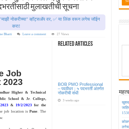
ण्यासाठी मुदतवाढ ; १० ऑगस्ट २०२६ अंतिम तारीख ! MPSC Bharti 2026
पदभरतीसाठी मुलाखतीची सूचना
वेतनश्रेणी पुन्हा थांबली ; शिक्षकांना धाकधूक ! Teacher Bharti 2026
"माझी नोकरीच्या" व्हॉट्सॲप वर, ✅ या लिंक वरून लगेच जॉईन
भरती ; बँकेत काम करण्याची सुवर्ण संधी ! IBPS Bharti 2026
करा!
ाठी तब्बल २ लाख १६ हजार जागा उपलब्ध ! Engineering Admission 2026
ne Bharti
Leave a comment
27 Views
 सहायक प्राध्यापक पदांची भरती सुरु ! Nagpur University Bharti 2026
Related Articles
e Job
 2023
BOB PMO Professional
– पदवीधर ; ५ पदभरतीं अंतर्गत
महत्व
ndhar Higher & Technical
नोकरीची संधी
blic School & Jr
.
College,
3 weeks ago
खुशख
/2023
&
19/2/2023
for the
जाहि
he job location is
Pune
. The
1538
w.
कोकण 
लगेच