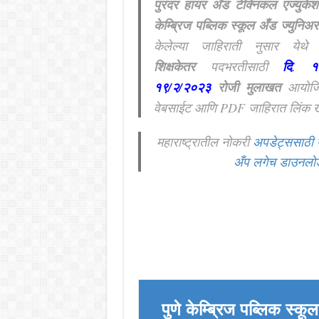
पुरंदर हायर अँड टेक्निकल एज्युके
केम्ब्रिज पब्लिक स्कूल अँड ज्युनिअ
केलेल्या जाहिराती नुसार येथ
शिक्षकेतर
पदभरतीसाठी
दि
.
१८
१९/२/२०२३
रोजी मुलाखत
आयोजि
वेबसाईट आणि PDF जाहिरात लिंक ख
महाराष्ट्रातील नोकरी
अपडेट्ससाठी 
अँप लगेच डाउनलो
पुणे केम्ब्रिज पब्लिक स्कू