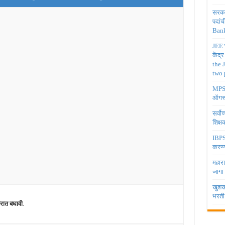
सरकार
पदांच
Bank
JEE च
केंद्
the 
two 
MPSC 
ऑगस्
सर्वो
शिक्
IBPS 
करण्य
महारा
जागा
खुशखब
भरती
िरात बघावी
.