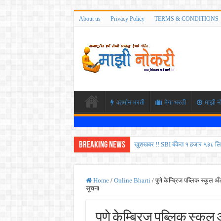
About us
Privacy Policy
TERMS & CONDITIONS
वतर्मान भरती
मेगा भरती
माझी न
Breaking News
खुशखबर !! SBI बँकेत १ हजार ५३८ लि
कोकण रेल्वेत विविध पदांची भरती होण
ISRO मध्ये ३३६ रिक्त पदांची भरती सु
Home
/
Online Bharti
/
पुणे केम्ब्रिज पब्लिक स्कूल 
सूचना
सरकारी नोकरीची संधी ! पुणे जिल्हा मध
JEE च्या परीक्षेप्रमाणे NEET ची परीक
पुणे केम्ब्रिज पब्लिक स्कूल