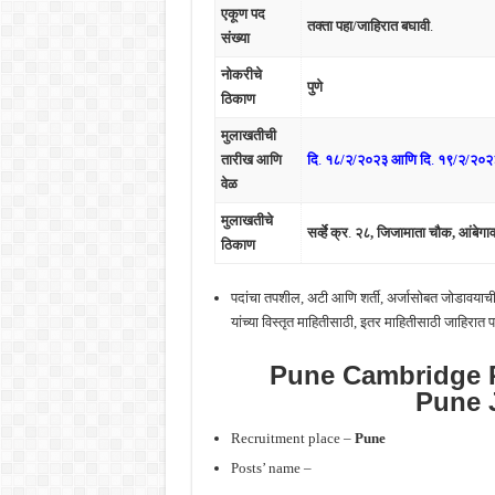
एकूण पद
तक्ता पहा/जाहिरात बघावी
.
संख्या
नोकरीचे
पुणे
ठिकाण
मुलाखतीची
तारीख आणि
दि
.
१८/२/२०२३ आणि दि
.
१९/२/२०२
वेळ
मुलाखतीचे
सर्व्हे क्र
.
२८, जिजामाता चौक, आंबेगाव 
ठिकाण
पदांचा तपशील, अटी आणि शर्ती, अर्जासोबत जोडावयाची 
यांच्या विस्तृत माहितीसाठी, इतर माहितीसाठी जाहिरात प
Pune Cambridge P
Pune 
Recruitment place –
Pune
Posts’ name –