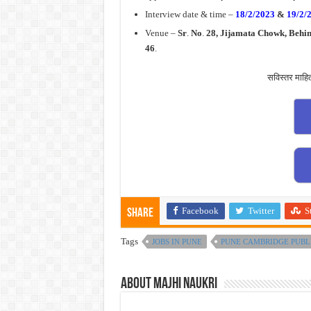
Interview date & time –
18/2/2023
&
19/2/
Venue –
Sr
.
No
.
28, Jijamata Chowk, Behi
46
.
सविस्तर माहि
Facebook
Twitter
S
Share
Tags
JOBS IN PUNE
PUNE CAMBRIDGE PUBLI
About Majhi Naukri