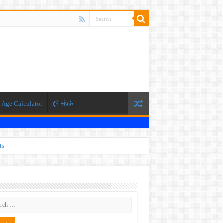
Age Calculator
संपर्क
ts
ti 2026
 JEE exam, the NEET exam will be conducted in two phases.