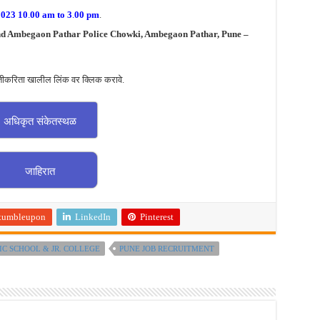
2023
10
.
00 am to 3
.
00 pm
.
nd Ambegaon Pathar Police Chowki, Ambegaon Pathar, Pune –
तीकरिता खालील लिंक वर क्लिक करावे.
अधिकृत संकेतस्थळ
जाहिरात
tumbleupon
LinkedIn
Pinterest
C SCHOOL & JR. COLLEGE
PUNE JOB RECRUITMENT