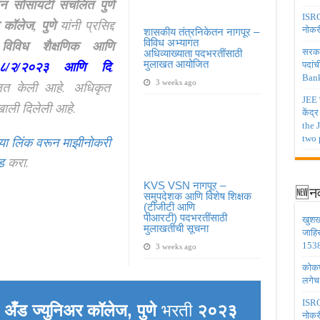
शन सोसायटी संचलित पुणे
ISRO 
र कॉलेज, पुणे
यांनी प्रसिद्द
नोकर
शासकीय तंत्रनिकेतन नागपूर –
विविध अभ्यागत
े
विविध शैक्षणिक आणि
सरकार
अधिव्याख्याता पदभरतींसाठी
/२/२०२३ आणि दि
.
मुलाखत आयोजित
पदांच
Bank
3 weeks ago
त केली आहे.
अधिकृत
JEE च
ाली दिलेली आहे.
केंद्
the 
two 
या लिंक वरून माझीनोकरी
ड
करा.
KVS VSN नागपूर –
🆕नव
समुपदेशक आणि विशेष शिक्षक
(टीजीटी आणि
पीआरटी) पदभरतींसाठी
खुशख
मुलाखतीची सूचना
जाहि
1538
3 weeks ago
कोकण 
लगेच
ISRO 
ल अँड ज्युनिअर कॉलेज, पुणे
भरती
२०२३
नोकर