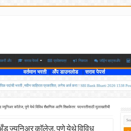
ोकरी अँप
सराव पेपर्स
प्रवेशपत्र
निकाल
जॉईन व्हाट्सअँप
वर्तमान भरती
|
अँप डाउनलोड
|
सराव पेपर्स
पिक पदांची भरती ,नवीन जाहिरात प्रकाशित; लगेच अर्ज करा ! SBI Bank Bharti 2026 1538 Pos
ार , एकूण रिक्त जागा २०२ ; लगेच अर्ज करा ! Kokanrailway Bharti 2026
रु ; पदवीधरांसाठी नोकरीची संधी ! ISRO Bharti 2026
अँड ज्युनिअर कॉलेज, पुणे येथे विविध शैक्षणिक आणि शिक्षकेतर पदभरतीसाठी मुलाखतीची
्यवर्ती बँकेत २८९ शिपाई पदांची भरती सुरु; पात्रता १२वी पास ! त्वरित अर्ज करा ! PDCC Bank Bhar
्षा दोन टप्प्यामध्ये होणार ; केंद्र सरकारचे सर्वोच्च न्यायालयात प्रतिज्ञापत्र सादर ! Like the
 अँड ज्युनिअर कॉलेज, पुणे येथे विविध