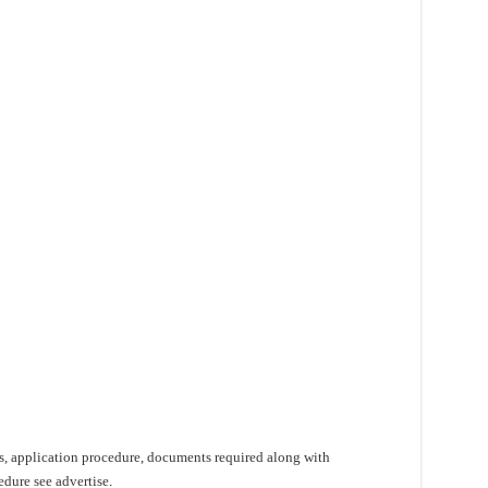
ons, application procedure, documents required along with
edure see advertise
.