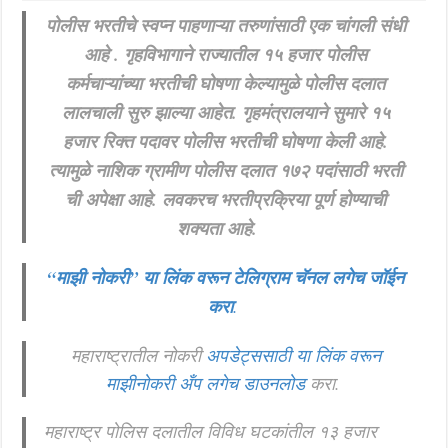
पोलीस भरतीचे स्वप्न पाहणाऱ्या तरुणांसाठी एक चांगली संधी
खुशखबर ! नागपूर विद्यापीठ मध्ये १३९ सहायक प्राध्यापक पदांची भरती सुरु ! Nagpur Universi
आहे . गृहविभागाने राज्यातील १५ हजार पोलीस
कर्मचाऱ्यांच्या भरतीची घोषणा केल्यामुळे पोलीस दलात
लालचाली सुरु झाल्या आहेत. गृहमंत्रालयाने सुमारे १५
हजार रिक्त पदावर पोलीस भरतीची घोषणा केली आहे.
त्यामुळे नाशिक ग्रामीण पोलीस दलात १७२ पदांसाठी भरती
ची अपेक्षा आहे. लवकरच भरतीप्रक्रिया पूर्ण होण्याची
शक्यता आहे.
“माझी नोकरी”
या लिंक वरून टेलिग्राम चॅनल लगेच जॉईन
करा
.
महाराष्ट्रातील नोकरी
अपडेट्ससाठी या लिंक वरून
माझीनोकरी अँप लगेच डाउनलोड
करा.
महाराष्ट्र पोलिस दलातील विविध घटकांतील १३ हजार