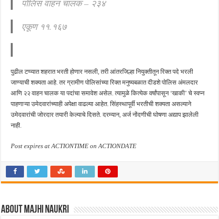
पोलिस वाहन चालक – २३४
एकूण ११.१६७
पुढील टप्प्यात शहरात भरती होणार नसली, तरी आंतरजिल्हा नियुक्तीतून रिक्त पदे भरली
जाण्याची शक्यता आहे. तर ग्रामीण पोलिसांच्या रिक्त मनुष्यबळात दीडशे पोलिस अंमलदार
आणि २२ वाहन चालक या पदांचा समावेश असेल. त्यामुळे कित्येक वर्षांपासून ‘खाकी’ चे स्वप्न
पाहणाऱ्या उमेदवारांच्याही अपेक्षा वाढल्या आहेत. सिंहस्थापूर्वी भरतीची शक्यता असल्याने
उमेदवारांची जोरदार तयारी केल्याचे दिसते. दरम्यान, अर्ज नोंदणीची घोषणा अद्याप झालेली
नाही.
Post expires at ACTIONTIME on ACTIONDATE
About Majhi Naukri