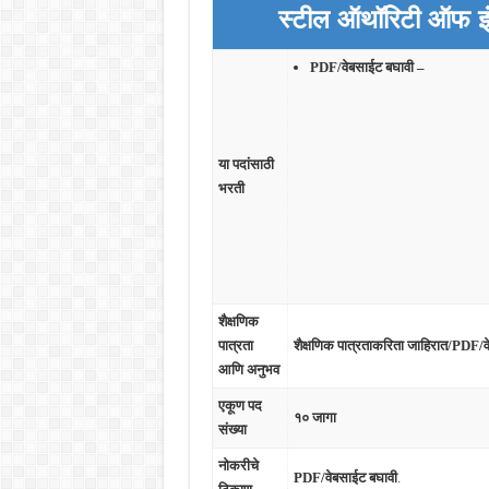
स्टील ऑथॉरिटी ऑफ इ
PDF/वेबसाईट बघावी –
या पदांसाठी
भरती
शैक्षणिक
पात्रता
शैक्षणिक पात्रताकरिता जाहिरात/PDF/व
आणि अनुभव
एकूण पद
१० जागा
संख्या
नोकरीचे
PDF/वेबसाईट बघावी
.