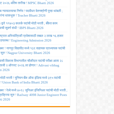
ट २०२६ अंतिम तारीख ! MPSC Bharti 2026
च्च न्यायालयाचा निर्णय ! पदवीधर वेतनश्रेणी पुन्हा थांबली ;
षकांना धाकधूक ! Teacher Bharti 2026
द्वारे ११४०३ कलर्क पदांची मोठी भरती ; बँकेत काम
ाची सुवर्ण संधी ! IBPS Bharti 2026
ष्ट्रात अभियांत्रिकी प्रवेशासाठी तब्बल २ लाख १६ हजार
 उपलब्ध ! Engineering Admission 2026
र ! नागपूर विद्यापीठ मध्ये १३९ सहायक प्राध्यापक पदांची
 सुरु ! Nagpur University Bharti 2026
ासी विकास विभागातील चौकीदार पदांची परीक्षा आता २८
 ऐवजी २ ऑगस्ट २०२६ ला होणार ! Adivasi vibhag
ti 2026
 मोठी भरती ! युनियन बँक ऑफ इंडिया मध्ये ३९५ पदांची
 ! Union Bank of India Bharti 2026
र ! रेल्वे मध्ये ४०९८ जुनिअर इंजिनिअर पदांची मोठी भरती ;
 प्रक्रिया सुरु ! Railway 4098 Junior Engineer Posts
ti 2026