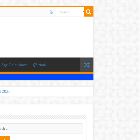
Age Calculator
संपर्क
ti 2026
 JEE exam, the NEET exam will be conducted in two phases.