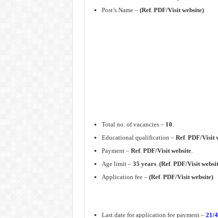
Post’s Name –
(Ref
.
PDF/Visit website)
Total no. of vacancies –
10
.
Educational qualification –
Ref
.
PDF/Visit 
Payment –
Ref
.
PDF/Visit website
.
Age limit –
35 years
.
(Ref
.
PDF/Visit websit
Application fee –
(Ref
.
PDF/Visit website)
Last date for application fee payment –
21/4