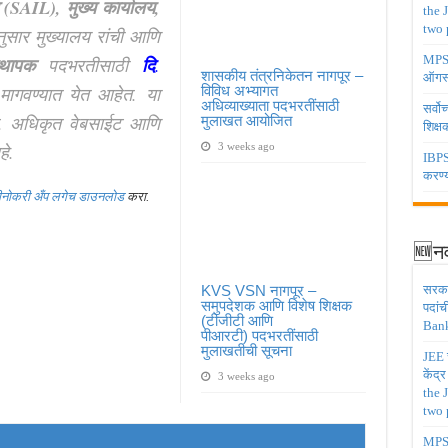
(SAIL), मुख्य कार्यालय,
the 
two 
ी नुसार मुख्यालय रांची आणि
MPSC 
्थापक
पदभरतीसाठी
दि
.
शासकीय तंत्रनिकेतन नागपूर –
ऑगस्
ागवण्यात येत आहेत.
या
विविध अभ्यागत
अधिव्याख्याता पदभरतींसाठी
सर्वो
. अधिकृत वेबसाईट आणि
मुलाखत आयोजित
शिक्
े.
3 weeks ago
IBPS 
करण्य
झीनोकरी अँप लगेच डाउनलोड
करा.
🆕नव
KVS VSN नागपूर –
सरकार
समुपदेशक आणि विशेष शिक्षक
पदांच
(टीजीटी आणि
Bank
पीआरटी) पदभरतींसाठी
मुलाखतीची सूचना
JEE च
केंद्
3 weeks ago
the 
two 
MPSC 