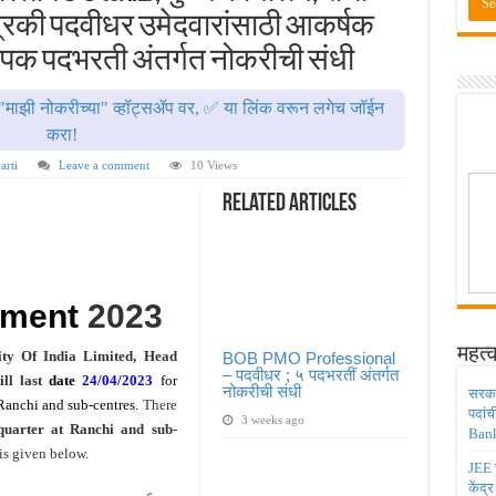
ाठी तब्बल २ लाख १६ हजार जागा उपलब्ध ! Engineering Admission 2026
त्रिकी पदवीधर उमेदवारांसाठी आकर्षक
 सहायक प्राध्यापक पदांची भरती सुरु ! Nagpur University Bharti 2026
ापक पदभरती अंतर्गत नोकरीची संधी
दांची परीक्षा आता २८ जुलै ऐवजी २ ऑगस्ट २०२६ ला होणार ! Adivasi vibhag bharti 2026
"माझी नोकरीच्या" व्हॉट्सॲप वर, ✅ या लिंक वरून लगेच जॉईन
डिया मध्ये ३९५ पदांची भरती ! Union Bank of India Bharti 2026
करा!
ंजिनिअर पदांची मोठी भरती ; अर्ज प्रक्रिया सुरु ! Railway 4098 Junior Engineer Posts Bharti
arti
Leave a comment
10 Views
Related Articles
tment
2023
महत्व
ity Of India Limited, Head
BOB PMO Professional
– पदवीधर ; ५ पदभरतीं अंतर्गत
till last
date
24/04/2023
for
नोकरीची संधी
सरकार
 Ranchi and sub-centres.
There
पदांच
3 weeks ago
uarter at Ranchi and sub-
Bank
is given below.
JEE च
केंद्