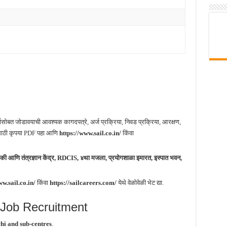
्जासोबत जोडावयाची आवश्यक कागदपत्रे, अर्ज प्रक्रिया, निवड प्रक्रिया, आरक्षण,
तीसाठी कृपया PDF पहा आणि
https://www.sail.co.in/
किंवा
की आणि तंत्रज्ञान केंद्र, RDCIS, ४था मजला, प्रयोगशाळा इमारत, इस्पात भवन,
ww.sail.co.in/
किंवा
https://sailcareers.com/
येथे वेळोवेळी भेट द्या.
Job Recruitment
i and sub-centres
.