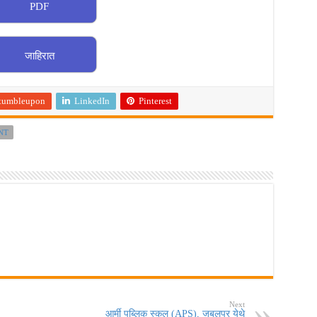
PDF
जाहिरात
tumbleupon
LinkedIn
Pinterest
NT
Next
आर्मी पब्लिक स्कूल (APS), जबलपूर येथे