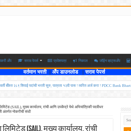
ोकरी अँप
सराव पेपर्स
प्रवेशपत्र
निकाल
जॉईन व्हाट्सअँप
वर्तमान भरती
|
अँप डाउनलोड
|
सराव पेपर्स
्यवर्ती बँकेत २८९ शिपाई पदांची भरती सुरु; पात्रता १२वी पास ! त्वरित अर्ज करा ! PDCC Bank Bhar
्षा दोन टप्प्यामध्ये होणार ; केंद्र सरकारचे सर्वोच्च न्यायालयात प्रतिज्ञापत्र सादर ! Like the
ण्यासाठी मुदतवाढ ; १० ऑगस्ट २०२६ अंतिम तारीख ! MPSC Bharti 2026
िटेड (SAIL), मुख्य कार्यालय, रांची आणि उपकेंद्रे येथे अभियांत्रिकी पदवीधर
 अंतर्गत नोकरीची संधी
वेतनश्रेणी पुन्हा थांबली ; शिक्षकांना धाकधूक ! Teacher Bharti 2026
भरती ; बँकेत काम करण्याची सुवर्ण संधी ! IBPS Bharti 2026
मिटेड (SAIL), मुख्य कार्यालय, रांची