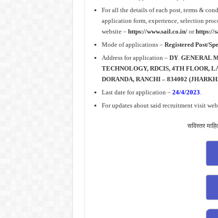
For all the details of each post, terms & co
application form, experience, selection proce
website –
https://www.sail.co.in/
or
https://
Mode of applications –
Registered Post/Spe
Address for application –
DY
.
GENERAL M
TECHNOLOGY, RDCIS, 4TH FLOOR, L
DORANDA, RANCHI – 834002 (JHARKH
Last date for application –
24/4/2023
.
For updates about said recruitment visit web
सविस्तर माहि