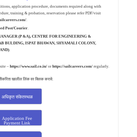
nditions, application procedure, documents required along with
dure, training & probation, reservation please refer PDF/visit
sailcareers.com/
.
ed Post/Courier
.
ANAGER (P &A), CENTRE FOR ENGINEERING &
AB BULDING, ISPAT BHAWAN, SHYAMALI COLONY,
AND)
.
site –
https://www.sail.co.in/
or
https://sailcareers.com/
regularly.
तीकरिता खालील लिंक वर क्लिक करावे.
अधिकृत संकेतस्थळ
Application Fee
Payment Link