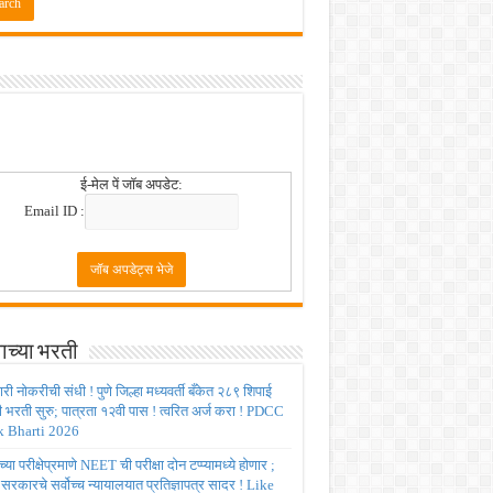
 2026
ई-मेल पें जॉब अपडेट:
Email ID :
ाच्या भरती
ी नोकरीची संधी ! पुणे जिल्हा मध्यवर्ती बँकेत २८९ शिपाई
ी भरती सुरु; पात्रता १२वी पास ! त्वरित अर्ज करा ! PDCC
 Bharti 2026
्या परीक्षेप्रमाणे NEET ची परीक्षा दोन टप्प्यामध्ये होणार ;
र सरकारचे सर्वोच्च न्यायालयात प्रतिज्ञापत्र सादर ! Like