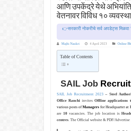
महाराष्ट्रात अभियांत्रिकी प्रवेशास
आणि उपकेंद्रे येथे अभियां
खुशखबर ! नागपूर विद्यापीठ मध्ये १३९
वेतनावर विविध १० व्यवस्थ
आदिवासी विकास विभागातील चौकीदार प
👉सरकारी नोकरीचे सर्व अपडेट्स मिळवा 
बँकेत मोठी भरती ! युनियन बँक ऑफ इं
खुशखबर ! रेल्वे मध्ये ४०९८ जुनिअर इ
Majhi Naukri
4 April 2023
Online Bh
Table of Contents
SAIL Job
Recrui
SAIL Job Recruitment 2023
– Steel Author
Office Ranchi
invites
Offline applications
various posts of
Managers
for Headquarter at
are
10
vacancies.
The job location is
Headq
centres
. The Official website & PDF/Advertise 