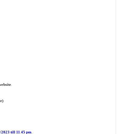
website
.
e)
/2023 till 11
.
45 pm
.