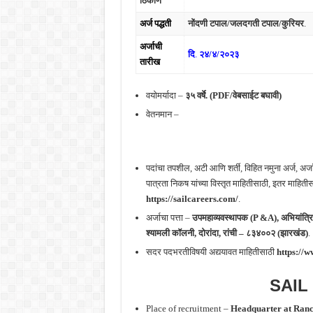
ठिकाण
अर्ज पद्धती
नोंदणी टपाल/जलदगती टपाल/कुरियर
.
अर्जाची
दि
.
२४/४/२०२३
तारीख
वयोमर्यादा –
३५ वर्षे.
(PDF/वेबसाईट बघावी)
वेतनमान –
पदांचा तपशील, अटी आणि शर्ती, विहित नमुना अर्ज, अर
पात्रता निकष यांच्या विस्तृत माहितीसाठी, इतर माहि
https://sailcareers.com/
.
अर्जाचा पत्ता –
उपमहाव्यवस्थापक
(P &A), अभियांत्रि
श्यामली कॉलनी, दोरांदा, रांची – ८३४००२ (झारखंड)
.
सदर पदभरतीविषयी अद्ययावत माहितीसाठी
https://w
SAIL
Place of recruitment –
Headquarter at Ranch