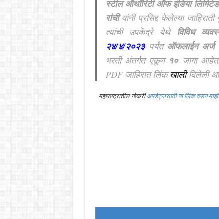
स्टील ऑथॉरिटी ऑफ इंडिया लिमिटेड 
रांची
यांनी प्रसिद्द केलेल्या जाहिरात
त्यांची उपकेंद्रे येथे
विविध व्यवस
२४/४/२०२३
पर्यंत
ऑफलाईन अर्ज
म
भरती अंतर्गत एकूण
१०
जागा आहेत
PDF जाहिरात लिंक
खाली
दिलेली आह
महाराष्ट्रातील नोकरी
अपडेट्ससाठी या लिंक वरून मा