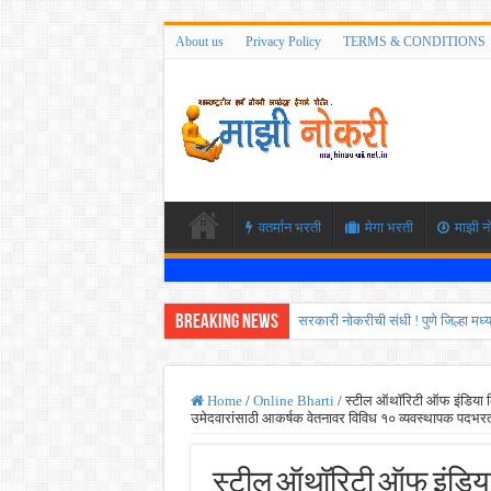
About us
Privacy Policy
TERMS & CONDITIONS
वतर्मान भरती
मेगा भरती
माझी न
Breaking News
सरकारी नोकरीची संधी ! पुणे जिल्हा मध
JEE च्या परीक्षेप्रमाणे NEET ची परीक
MPSC गट -क पूर्व परीक्षेचा अर्ज कर
Home
/
Online Bharti
/
स्टील ऑथॉरिटी ऑफ इंडिया लिम
उमेदवारांसाठी आकर्षक वेतनावर विविध १० व्यवस्थापक पदभरती
सर्वोच्च न्यायालयाचा निर्णय ! पदवीधर 
IBPS द्वारे ११४०३ कलर्क पदांची मोठी 
स्टील ऑथॉरिटी ऑफ इंडिया लि