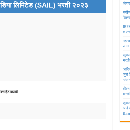
ंडिया लिमिटेड (SAIL) भरती २०२३
ऑगस्
सर्वो
शिक्
IBPS 
करण्य
महारा
जागा
खुशखब
भरती
आदिव
जुलै
bhar
बँकेत
ेबसाईट बघावी
.
भरती
खुशखब
अर्ज
Bhar