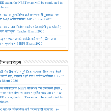
JEE exam, the NEET exam will be conducted in
phases.
गट -क पूर्व परीक्षेचा अर्ज करण्यासाठी मुदतवाढ ; १०
ट २०२६ अंतिम तारीख ! MPSC Bharti 2026
च्च न्यायालयाचा निर्णय ! पदवीधर वेतनश्रेणी पुन्हा थांबली ;
षकांना धाकधूक ! Teacher Bharti 2026
द्वारे ११४०३ कलर्क पदांची मोठी भरती ; बँकेत काम
ाची सुवर्ण संधी ! IBPS Bharti 2026
ीन अपडेट्स
ी नोकरीची संधी ! पुणे जिल्हा मध्यवर्ती बँकेत २८९ शिपाई
ी भरती सुरु; पात्रता १२वी पास ! त्वरित अर्ज करा ! PDCC
 Bharti 2026
्या परीक्षेप्रमाणे NEET ची परीक्षा दोन टप्प्यामध्ये होणार ;
र सरकारचे सर्वोच्च न्यायालयात प्रतिज्ञापत्र सादर ! Like
JEE exam, the NEET exam will be conducted in
phases.
गट -क पूर्व परीक्षेचा अर्ज करण्यासाठी मुदतवाढ ; १०