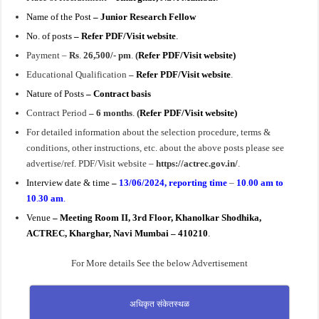
Name of the Post
– Junior Research Fellow
No. of posts
– Refer PDF/Visit website
.
Payment –
Rs
.
26,500/- pm
.
(
Refer PDF/Visit website)
Educational Qualification
–
Refer PDF/Visit website
.
Nature of Posts
– Contract basis
Contract Period
– 6 months
.
(
Refer PDF/Visit website)
For detailed information about the selection procedure, terms &
conditions, other instructions, etc. about the above posts please see
advertise/ref. PDF/Visit website –
https://actrec.gov.in/
.
Interview date & time
–
13/06/2024, r
eporting time
–
10
.
00 am to
10
.
30 am
.
Ve
nue
– Meeting Room II, 3rd Floor, Khanolkar Shodhika,
ACTREC, Kharghar, Navi Mumbai – 410210
.
For More details See the below Advertisement
अधिकृत संकेतस्थळ