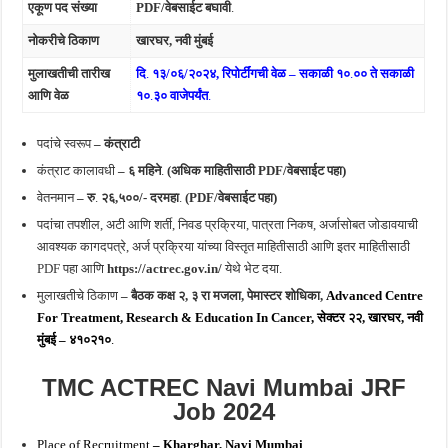
एकूण पद संख्या
PDF/वेबसाईट बघावी
.
नोकरीचे ठिकाण
खारघर, नवी मुंबई
मुलाखतीची तारीख
दि
.
१३/०६/२०२४
,
रिपोर्टींगची वेळ – सकाळी १०
.
०० ते सकाळी
आणि वेळ
१०
.
३० वाजेपर्यंत
.
पदांचे स्वरूप
– कंत्राटी
कंत्राट कालावधी
– ६ महिने
.
(अधिक माहितीसाठी PDF/वेबसाईट पहा)
वेतनमान
–
रु
.
२६,५००/- दरमहा
.
(PDF/वेबसाईट पहा)
पदांचा तपशील, अटी आणि शर्ती, निवड प्रक्रिया, पात्रता निकष, अर्जासोबत जोडावयाची
आवश्यक कागदपत्रे, अर्ज प्रक्रिया यांच्या विस्तृत माहितीसाठी आणि इतर माहितीसाठी
PDF पहा आणि
https://actrec.gov.in/
येथे भेट दया.
मुलाखतीचे ठिकाण
– बैठक कक्ष
२, ३ रा मजला, पेमास्टर शोधिका,
Advanced
Centre
For Treatment, Research & Education In Cancer, सेक्टर २२, खारघर, नवी
मुंबई – ४१०२१०
.
TMC ACTREC Navi Mumbai JRF
Job 2024
Place of Recruitment
– Kharghar, Navi Mumbai
.