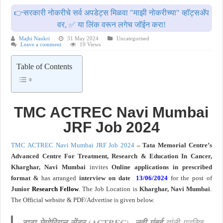
👉सरकारी नोकरीचे सर्व अपडेट्स मिळवा "माझी नोकरीच्या" व्हॉट्सॲप
आदिवासी विकास विभागातील चौकीदार पदांची परीक्षा आता २८ जुलै ऐवजी २ ऑगस्ट २०२६ ला होण
वर, ✅ या लिंक वरून लगेच जॉईन करा!
Majhi Naukri
31 May 2024
Uncategorised
Leave a comment
19 Views
Table of Contents
TMC ACTREC Navi Mumbai
JRF Job 2024
TMC ACTREC Navi Mumbai JRF Job 2024
– Tata Memorial Centre’s
Advanced Centre For Treatment, Research & Education In Cancer,
Kharghar, Navi Mumbai
invites
Online applications in prescribed
format
&
has arranged
interview on date
13/06/2024
for the post of
Junior
Research Fellow
. The Job Location is
Kharghar, Navi Mumbai
.
The Official website & PDF/Advertise is given below.
टाटा मेमोरियल सेंटर (ACTREC), नवी मुंबई
यांनी प्रसिद्द