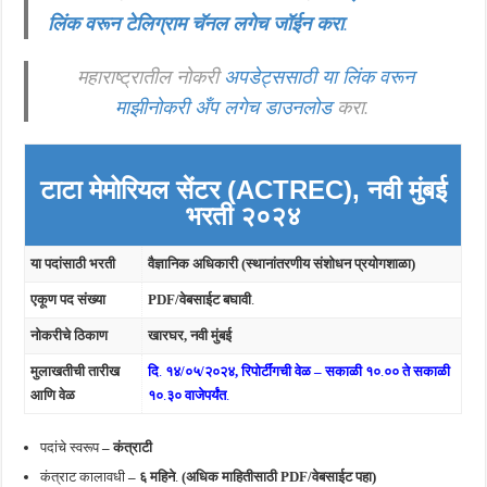
लिंक वरून टेलिग्राम चॅनल लगेच जॉईन करा
.
महाराष्ट्रातील नोकरी
अपडेट्ससाठी या लिंक वरून
माझीनोकरी अँप लगेच डाउनलोड
करा.
टाटा मेमोरियल सेंटर (ACTREC), नवी मुंबई
भरती २०२४
या पदांसाठी भरती
वैज्ञानिक अधिकारी (स्थानांतरणीय संशोधन प्रयोगशाळा)
एकूण पद संख्या
PDF/वेबसाईट बघावी
.
नोकरीचे ठिकाण
खारघर, नवी मुंबई
मुलाखतीची तारीख
दि
.
१४/०५/२०२४
,
रिपोर्टींगची वेळ – सकाळी १०
.
०० ते सकाळी
आणि वेळ
१०
.
३० वाजेपर्यंत
.
पदांचे स्वरूप
– कंत्राटी
कंत्राट कालावधी
– ६ महिने
.
(अधिक माहितीसाठी PDF/वेबसाईट पहा)