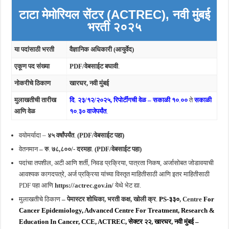
टाटा मेमोरियल सेंटर (ACTREC), नवी मुंबई
भरती २०२५
या पदांसाठी भरती
वैज्ञानिक अधिकारी (आयुर्वेद)
एकूण पद संख्या
PDF/वेबसाईट बघावी
.
नोकरीचे ठिकाण
खारघर, नवी मुंबई
मुलाखतीची तारीख
दि
.
२३/१२/२०२५
,
रिपोर्टींगची वेळ – सकाळी १०
.
००
ते
सकाळी
आणि वेळ
१०
.
३० वाजेपर्यंत
.
वयोमर्यादा –
४५ वर्षांपर्यंत
.
(PDF/वेबसाईट पहा)
वेतनमान
– रु
.
७८,८००/- दरमहा
.
(PDF/वेबसाईट पहा)
पदांचा तपशील, अटी आणि शर्ती, निवड प्रक्रिया, पात्रता निकष, अर्जासोबत जोडावयाची
आवश्यक कागदपत्रे, अर्ज प्रक्रिया यांच्या विस्तृत माहितीसाठी आणि इतर माहितीसाठी
PDF पहा आणि
https://actrec.gov.in/
येथे भेट द्या.
मुलाखतीचे ठिकाण
– पेमास्टर शोधिका, भरती कक्ष, खोली क्र
.
PS-३३०
,
Centre
For
Cancer Epidemiology, Advanced
Centre
For Treatment, Research &
Education In Cancer, CCE, ACTREC, सेक्टर २२, खारघर, नवी मुंबई –