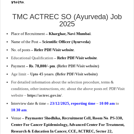
४१०२१०
.
TMC ACTREC SO (Ayurveda) Job
2025
Place of Recruitment
– Kharghar, Navi Mumbai
.
Name of the Post
– Scientific Officer (Ayurveda)
No. of posts
– Refer PDF/Visit website
.
Educational Qualification
–
Refer PDF/Visit website
.
Payment
– Rs
.
78,800/- pm
.
(Refer PDF/Visit website)
Age limit –
Upto 45 years
.
(Refer PDF/Visit website)
For detailed information about the selection procedure, terms &
conditions, other instructions, etc. about the above posts ref. PDF/Visit
website –
https://actrec.gov.in/
.
Interview date & time
–
23/12/2025, r
eporting time
–
10
.
00 am
to
10
.
30 am
.
Ve
nue
– Paymaster Shodhika, Recruitment Cell, Room No
.
PS-330,
Center For Cancer Epidemiology, Advanced Center For Treatment,
Research & Education In Cancer, CCE, ACTREC, Sector 22,