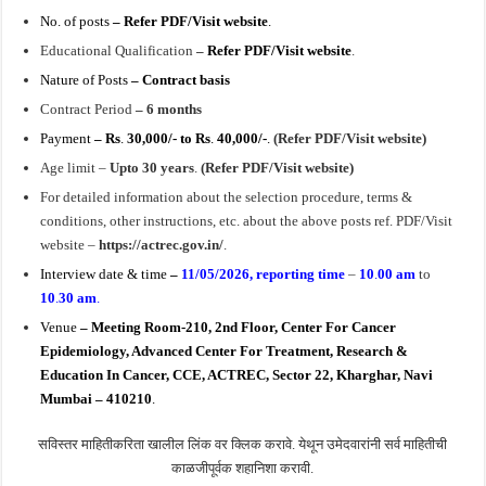
No. of posts
– Refer PDF/Visit website
.
Educational Qualification
–
Refer PDF/Visit website
.
Nature of Posts
– Contract basis
Contract Period
– 6 months
Payment
– Rs
.
30,000/- to Rs
.
40,000/-
.
(Refer PDF/Visit website)
Age limit –
Upto 30 years
.
(Refer PDF/Visit website)
For detailed information about the selection procedure, terms &
conditions, other instructions, etc. about the above posts ref. PDF/Visit
website –
https://actrec.gov.in/
.
Interview date & time
–
11/05/2026, r
eporting time
–
10
.
00 am
to
10
.
30 am
.
Ve
nue
– Meeting Room-210, 2nd Floor, Center For Cancer
Epidemiology, Advanced Center For Treatment, Research &
Education In Cancer, CCE, ACTREC, Sector 22, Kharghar, Navi
Mumbai – 410210
.
सविस्तर माहितीकरिता खालील लिंक वर क्लिक करावे. येथून उमेदवारांनी सर्व माहितीची
काळजीपूर्वक शहानिशा करावी.