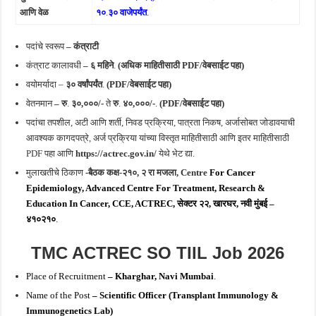
आणि वेळ
१०
.
३० वाजेपर्यंत
.
पदांचे स्वरूप
– कंत्राटी
कंत्राट कालावधी
– ६ महिने
.
(अधिक माहितीसाठी PDF/वेबसाईट पहा)
वयोमर्यादा –
३० वर्षांपर्यंत
.
(PDF/वेबसाईट पहा)
वेतनमान
– रु
.
३०,०००/-
ते
रु
.
४०,०००/-
.
(PDF/वेबसाईट पहा)
पदांचा तपशील, अटी आणि शर्ती, निवड प्रक्रिया, पात्रता निकष, अर्जासोबत जोडावयाची
आवश्यक कागदपत्रे, अर्ज प्रक्रिया यांच्या विस्तृत माहितीसाठी आणि इतर माहितीसाठी
PDF पहा आणि
https://actrec.gov.in/
येथे भेट द्या.
मुलाखतीचे ठिकाण
-बैठक कक्ष-२१०, २ रा मजला,
Centre
For Cancer
Epidemiology, Advanced
Centre
For Treatment, Research &
Education In Cancer, CCE, ACTREC, सेक्टर २२, खारघर, नवी मुंबई –
४१०२१०
.
TMC ACTREC SO TIIL Job 2026
Place of Recruitment
– Kharghar, Navi Mumbai
.
Name of the Post
– Scientific Officer (Transplant Immunology &
Immunogenetics Lab)