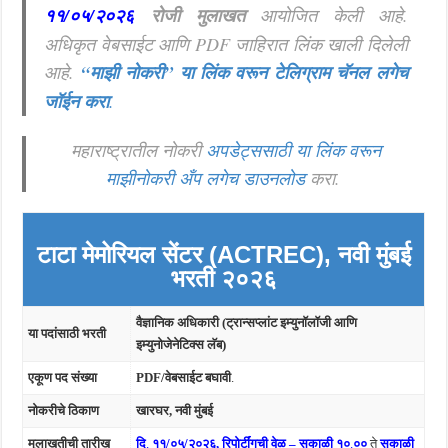
११/०५/२०२६
रोजी मुलाखत
आयोजित केली आहे.
अधिकृत वेबसाईट आणि PDF जाहिरात लिंक खाली दिलेली
आहे.
“माझी नोकरी”
या लिंक वरून टेलिग्राम चॅनल लगेच
जॉईन करा
.
महाराष्ट्रातील नोकरी
अपडेट्ससाठी या लिंक वरून
माझीनोकरी अँप लगेच डाउनलोड
करा.
टाटा मेमोरियल सेंटर (ACTREC), नवी मुंबई
भरती २०२६
वैज्ञानिक अधिकारी (ट्रान्सप्लांट इम्युनॉलॉजी आणि
या पदांसाठी भरती
इम्युनोजेनेटिक्स लॅब)
एकूण पद संख्या
PDF/वेबसाईट बघावी
.
नोकरीचे ठिकाण
खारघर, नवी मुंबई
मुलाखतीची तारीख
दि
.
११/०५/२०२६
,
रिपोर्टींगची वेळ – सकाळी १०
.
००
ते
सकाळी