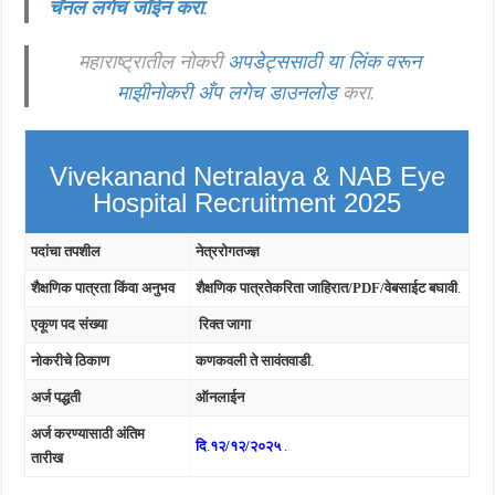
चॅनल लगेच जॉईन करा
.
महाराष्ट्रातील नोकरी
अपडेट्ससाठी या लिंक वरून
माझीनोकरी अँप लगेच डाउनलोड
करा.
Vivekanand Netralaya & NAB Eye
Hospital Recruitment 2025
पदांचा तपशील
नेत्ररोगतज्ज्ञ
शैक्षणिक पात्रता किंवा अनुभव
शैक्षणिक पात्रतेकरिता जाहिरात/PDF/वेबसाईट बघावी
.
एकूण पद संख्या
रिक्त जागा
नोकरीचे ठिकाण
कणकवली ते सावंतवाडी
.
अर्ज पद्धती
ऑनलाईन
अर्ज करण्यासाठी अंतिम
दि
.
१२/१२/२०२५
.
तारीख