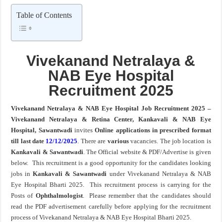
Table of Contents
खुशखबर ! नागपूर विद्यापीठ मध्ये १३९ सहायक प्राध्यापक पदांची भरती सुरु ! Nagpur Universi
Vivekanand Netralaya &
NAB Eye Hospital
Recruitment 2025
Vivekanand Netralaya & NAB Eye Hospital Job Recruitment 2025 –
Vivekanand Netralaya & Retina Center, Kankavali & NAB Eye
Hospital, Sawantwadi
invites
Online applications in prescribed format
till last date
12/12/2025
. There are
various
vacancies. The job location is
Kankavali & Sawantwadi
. The Official website & PDF/Advertise is given
below. This recruitment is a good opportunity for the candidates looking
jobs in
Kankavali & Sawantwadi
under Vivekanand Netralaya & NAB
Eye Hospital Bharti 2025. This recruitment process is carrying for the
Posts of
Ophthalmologist
. Please remember that the candidates should
read the PDF advertisement carefully before applying for the recruitment
process of Vivekanand Netralaya & NAB Eye Hospital Bharti 2025.