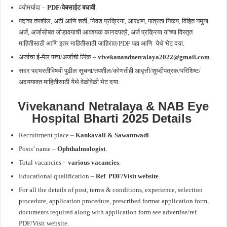
वयोमर्यादा –
PDF/वेबसाईट बघावी
.
पदांचा तपशील, अटी आणि शर्ती, निवड प्रक्रिया, आरक्षण, पात्रता निकष, विहित नमुना
अर्ज, अर्जासोबत जोडावयाची आवश्यक कागदपत्रे, अर्ज प्रक्रिया यांच्या विस्तृत
माहितीसाठी आणि इतर माहितीसाठी जाहिरात/PDF पहा आणि
येथे भेट दया.
अर्जाचा ई-मेल पत्ता/अर्जाची लिंक –
vivekanandnetralaya2022@gmail.com
.
सदर पदभरतीविषयी पुढील सूचना/तपशील/कोणतीही आवृत्ती/शुध्दीपत्रक/परिशिष्ट/
अदययावत माहितीसाठी येथे वेळोवेळी भेट दया.
Vivekanand Netralaya & NAB Eye
Hospital Bharti 2025 Details
Recruitment place –
Kankavali & Sawantwadi
.
Posts’ name –
Ophthalmologist
.
Total vacancies –
various vacancies
.
Educational qualification –
Ref
.
PDF/Visit website
.
For all the details of post, terms & conditions, experience, selection
procedure, application procedure, prescribed format application form,
documents required along with application form see advertise/ref.
PDF/Visit website
.