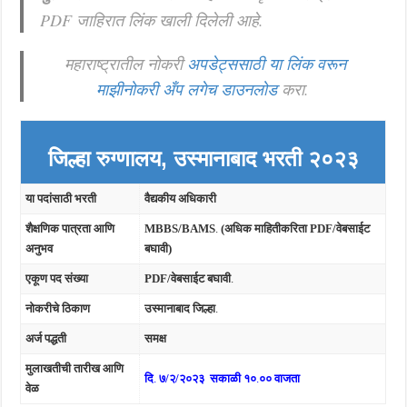
PDF जाहिरात लिंक खाली दिलेली आहे.
महाराष्ट्रातील नोकरी
अपडेट्ससाठी या लिंक वरून
माझीनोकरी अँप लगेच डाउनलोड
करा.
जिल्हा रुग्णालय, उस्मानाबाद भरती २०२३
या पदांसाठी भरती
वैद्यकीय अधिकारी
शैक्षणिक पात्रता आणि
MBBS/BAMS
.
(अधिक माहितीकरिता PDF/वेबसाईट
अनुभव
बघावी)
एकूण पद संख्या
PDF/वेबसाईट बघावी
.
नोकरीचे ठिकाण
उस्मानाबाद जिल्हा
.
अर्ज पद्धती
समक्ष
मुलाखतीची तारीख आणि
दि
.
७/२/२०२३
सकाळी १०
.
०० वाजता
वेळ