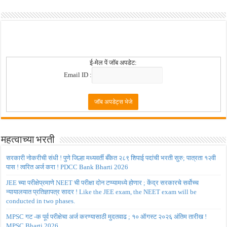
ई-मेल पें जॉब अपडेट:
Email ID :
महत्वाच्या भरती
सरकारी नोकरीची संधी ! पुणे जिल्हा मध्यवर्ती बँकेत २८९ शिपाई पदांची भरती सुरु; पात्रता १२वी
पास ! त्वरित अर्ज करा ! PDCC Bank Bharti 2026
JEE च्या परीक्षेप्रमाणे NEET ची परीक्षा दोन टप्प्यामध्ये होणार ; केंद्र सरकारचे सर्वोच्च
न्यायालयात प्रतिज्ञापत्र सादर ! Like the JEE exam, the NEET exam will be
conducted in two phases.
MPSC गट -क पूर्व परीक्षेचा अर्ज करण्यासाठी मुदतवाढ ; १० ऑगस्ट २०२६ अंतिम तारीख !
MPSC Bharti 2026