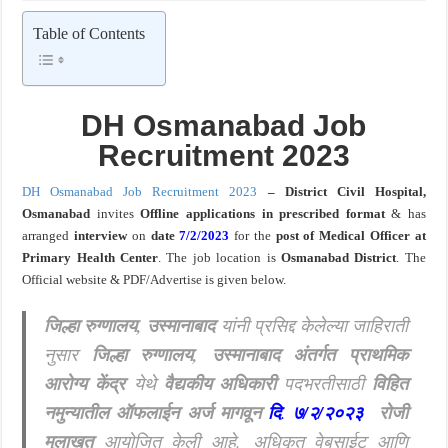
खुशखबर ! रेल्वे मध्ये ४०९८ जुनिअर इंजिनिअर पदांची मोठी भरती ; अर्ज प्रक्रिया सुरु ! Rai
Table of Contents
DH Osmanabad
Job
Recruitment 2023
DH Osmanabad Job Recruitment 2023
–
District Civil
Hospital,
Osmanabad
invites
Offline applications in prescribed format
& has
arranged
interview
on
date
7/2/2023
for the
post of Medical Officer at
Primary Health Center
. The job location is
Osmanabad
District
. The
Official website & PDF/Advertise is given below.
जिल्हा रुग्णालय, उस्मानाबाद
यांनी प्रसिद्द केलेल्या जाहिराती
नुसार
जिल्हा रुग्णालय,
उस्मानाबाद
अंतर्गत प्राथमिक
आरोग्य केंद्र
येथे
वैद्यकीय अधिकारी
पदभरतीसाठी
विहित
नमुन्यातील ऑफलाईन अर्ज मागवून
दि
.
७/२/२०२३
रोजी
मुलाखत
आयोजित केली आहे.
अधिकृत वेबसाईट आणि