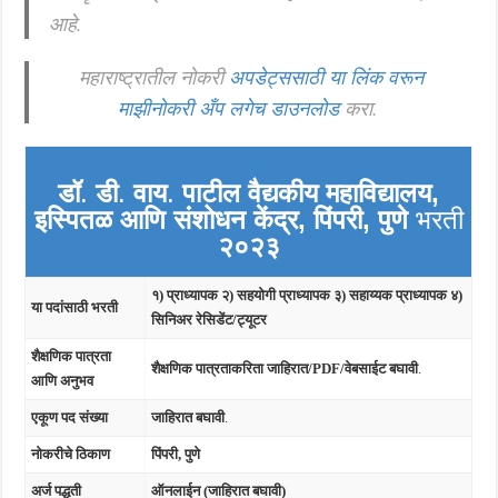
आहे.
महाराष्ट्रातील नोकरी
अपडेट्ससाठी या लिंक वरून
माझीनोकरी अँप लगेच डाउनलोड
करा.
डॉ
.
डी
.
वाय
.
पाटील वैद्यकीय महाविद्यालय,
इस्पितळ आणि संशोधन केंद्र, पिंपरी, पुणे
भरती
२०२३
१) प्राध्यापक २) सहयोगी प्राध्यापक ३) सहाय्यक प्राध्यापक ४)
या पदांसाठी भरती
सिनिअर रेसिडेंट/ट्यूटर
शैक्षणिक पात्रता
शैक्षणिक पात्रताकरिता जाहिरात/PDF/वेबसाईट बघावी
.
आणि अनुभव
एकूण पद संख्या
जाहिरात बघावी
.
नोकरीचे ठिकाण
पिंपरी, पुणे
अर्ज पद्धती
ऑनलाईन (जाहिरात बघावी)