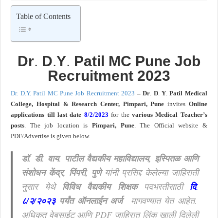
खुशखबर ! नागपूर विद्यापीठ मध्ये १३९ सहायक प्राध्यापक पदांची भरती सुरु ! Nagpur Universi
Table of Contents
Dr
.
D
.
Y
.
Patil MC Pune Job
Recruitment 2023
Dr. D.Y. Patil MC Pune Job Recruitment 2023
– Dr
.
D
.
Y
.
Patil Medical
College, Hospital & Research Center, Pimpari, Pune
invites
Online
applications till last date
8/2/2023
for the
various Medical Teacher’s
posts
. The job location is
Pimpari, Pune
. The Official website &
PDF/Advertise is given below.
डॉ
.
डी
.
वाय
.
पाटील वैद्यकीय महाविद्यालय, इस्पितळ आणि
संशोधन केंद्र, पिंपरी, पुणे
यांनी प्रसिद्द केलेल्या जाहिराती
नुसार येथे
विविध वैद्यकीय शिक्षक
पदभरतीसाठी
दि
.
८/२/२०२३
पर्यंत ऑनलाईन अर्ज
मागवण्यात येत आहेत.
अधिकृत वेबसाईट आणि PDF जाहिरात लिंक खाली दिलेली