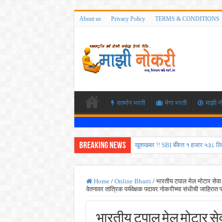
About us
Privacy Policy
TERMS & CONDITIONS
वतर्मान भरती
मेगा भरती
माझी न
Breaking News
खुशखबर !! SBI बँकेत १ हजार ५३८ लि
कोकण रेल्वेत विविध पदांची भरती होण
ISRO मध्ये ३३६ रिक्त पदांची भरती सु
Home
/
Online Bharti
/
भारतीय टपाल मेल मोटार सेवा 
वेतनावर तांत्रिक पर्यवेक्षक पदावर नोकरीच्या संधीची जाहिरात
सरकारी नोकरीची संधी ! पुणे जिल्हा मध
JEE च्या परीक्षेप्रमाणे NEET ची परीक
भारतीय टपाल मेल मोटार सेवा