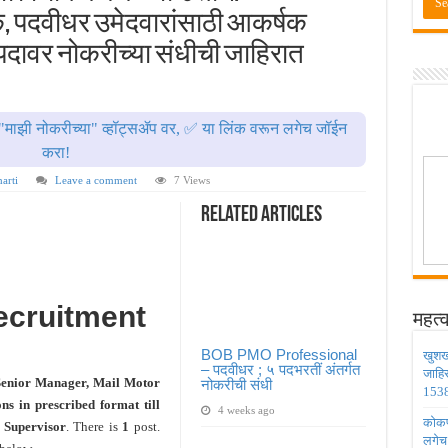
ण्यासाठी मुदतवाढ ; १० ऑगस्ट २०२६ अंतिम तारीख ! MPSC Bharti 2026
, पदवीधर उमेदवारांसाठी आकर्षक
वेतनश्रेणी पुन्हा थांबली ; शिक्षकांना धाकधूक ! Teacher Bharti 2026
क पदावर नोकरीच्या संधीची जाहिरात
भरती ; बँकेत काम करण्याची सुवर्ण संधी ! IBPS Bharti 2026
ाठी तब्बल २ लाख १६ हजार जागा उपलब्ध ! Engineering Admission 2026
"माझी नोकरीच्या" व्हॉट्सॲप वर, ✅ या लिंक वरून लगेच जॉईन
 सहायक प्राध्यापक पदांची भरती सुरु ! Nagpur University Bharti 2026
करा!
arti
Leave a comment
7 Views
Related Articles
ecruitment
महत्व
BOB PMO Professional
खुशख
– पदवीधर ; ५ पदभरतीं अंतर्गत
जाहि
 Senior Manager, Mail Motor
नोकरीची संधी
1538
ons in prescribed format till
4 weeks ago
कोकण 
 Supervisor
. There is
1
post.
लगेच