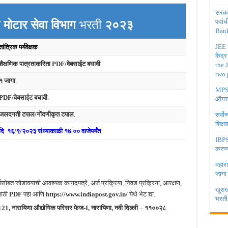
सरकार
 मोटार सेवा विभाग
भरती
२०२३
पदांच
Bank
JEE च
तांत्रिक पर्यवेक्षक
केंद्
शैक्षणिक पात्रताकरिता PDF/वेबसाईट बघावी
.
the 
two 
१ जागा
.
MPSC 
PDF/वेबसाईट बघावी
.
ऑगस्
जलदगती टपाल/नोंदणीकृत टपाल
.
सर्वो
शिक्
दि
.
१६/९/२०२३ संध्याकाळी
१७
.
०० वाजेपर्यंत
.
IBPS 
करण्य
महारा
जागा
्जासोबत जोडावयाची आवश्यक कागदपत्रे, अर्ज प्रक्रिया, निवड प्रक्रिया, आरक्षण,
खुशखब
साठी
PDF
पहा आणि
https://www.indiapost.gov.in/
येथे भेट द्या.
भरती
C-121, नारायिणा औद्योगिक परिसर फेज-I, नारायिणा, नवी दिल्ली – ११००२८
.