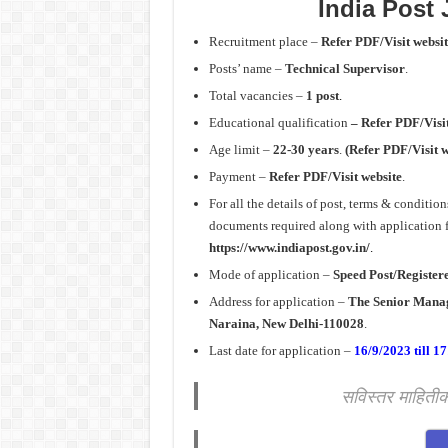
India Post
Recruitment place –
Refer PDF/Visit websit
Posts’ name –
Technical Supervisor
.
Total vacancies –
1 post
.
Educational qualification
– Refer PDF/Visit
Age limit –
22-30 years
.
(Refer PDF/Visit w
Payment –
Refer PDF/Visit website
.
For all the details of post, terms & conditio
documents required along with application f
https://www.indiapost.gov.in/
.
Mode of application –
Speed Post/Register
Address for application –
The Senior Manage
Naraina, New Delhi-110028
.
Last date for application –
16/9/2023
till 17
सविस्तर माहिती