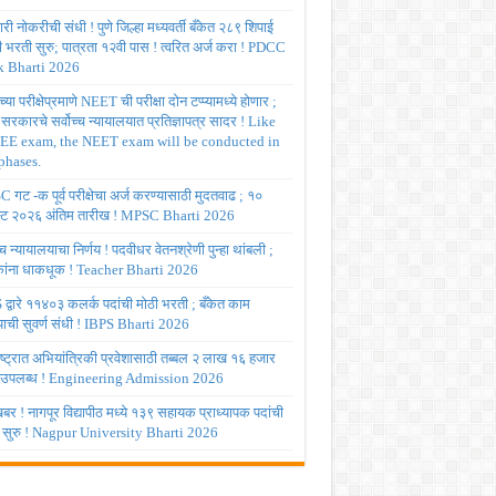
ी नोकरीची संधी ! पुणे जिल्हा मध्यवर्ती बँकेत २८९ शिपाई
ी भरती सुरु; पात्रता १२वी पास ! त्वरित अर्ज करा ! PDCC
 Bharti 2026
्या परीक्षेप्रमाणे NEET ची परीक्षा दोन टप्प्यामध्ये होणार ;
र सरकारचे सर्वोच्च न्यायालयात प्रतिज्ञापत्र सादर ! Like
JEE exam, the NEET exam will be conducted in
phases.
गट -क पूर्व परीक्षेचा अर्ज करण्यासाठी मुदतवाढ ; १०
ट २०२६ अंतिम तारीख ! MPSC Bharti 2026
च्च न्यायालयाचा निर्णय ! पदवीधर वेतनश्रेणी पुन्हा थांबली ;
षकांना धाकधूक ! Teacher Bharti 2026
द्वारे ११४०३ कलर्क पदांची मोठी भरती ; बँकेत काम
ाची सुवर्ण संधी ! IBPS Bharti 2026
ष्ट्रात अभियांत्रिकी प्रवेशासाठी तब्बल २ लाख १६ हजार
 उपलब्ध ! Engineering Admission 2026
र ! नागपूर विद्यापीठ मध्ये १३९ सहायक प्राध्यापक पदांची
 सुरु ! Nagpur University Bharti 2026