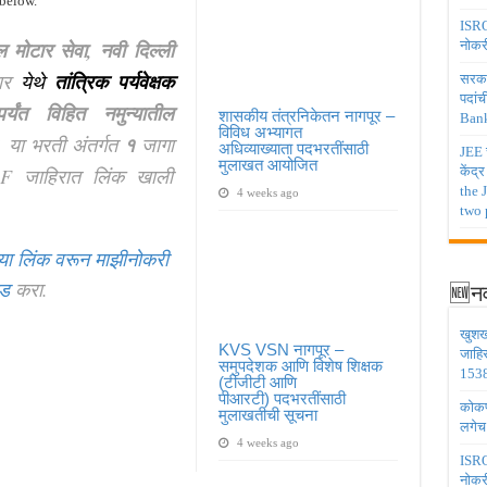
 below.
ISRO 
ेल मोटार सेवा, नवी दिल्ली
नोकर
सार
येथे
तांत्रिक पर्यवेक्षक
सरकार
पदांच
्यंत विहित नमुन्यातील
शासकीय तंत्रनिकेतन नागपूर –
Bank
विविध अभ्यागत
. या भरती अंतर्गत
१
जागा
अधिव्याख्याता पदभरतींसाठी
JEE च
मुलाखत आयोजित
F जाहिरात लिंक खाली
केंद्
the 
4 weeks ago
two 
या लिंक वरून माझीनोकरी
ोड
करा.
🆕नव
खुशख
KVS VSN नागपूर –
जाहि
समुपदेशक आणि विशेष शिक्षक
1538
(टीजीटी आणि
पीआरटी) पदभरतींसाठी
कोकण 
मुलाखतीची सूचना
लगेच
4 weeks ago
ISRO 
नोकर