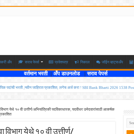
ोकरी अँप
सराव पेपर्स
प्रवेशपत्र
निकाल
जॉईन व्हाट्सअँप
वर्तमान भरती
|
अँप डाउनलोड
|
सराव पेपर्स
पिक पदांची भरती ,नवीन जाहिरात प्रकाशित; लगेच अर्ज करा ! SBI Bank Bharti 2026 1538 Pos
ार , एकूण रिक्त जागा २०२ ; लगेच अर्ज करा ! Kokanrailway Bharti 2026
रु ; पदवीधरांसाठी नोकरीची संधी ! ISRO Bharti 2026
विभाग येथे १० वी उत्तीर्ण/अभियांत्रिकी पदविकाधारक, पदवीधर उमेदवारांसाठी आकर्षक
 प्रकाशित
्यवर्ती बँकेत २८९ शिपाई पदांची भरती सुरु; पात्रता १२वी पास ! त्वरित अर्ज करा ! PDCC Bank Bhar
्षा दोन टप्प्यामध्ये होणार ; केंद्र सरकारचे सर्वोच्च न्यायालयात प्रतिज्ञापत्र सादर ! Like the
 विभाग येथे १० वी उत्तीर्ण/