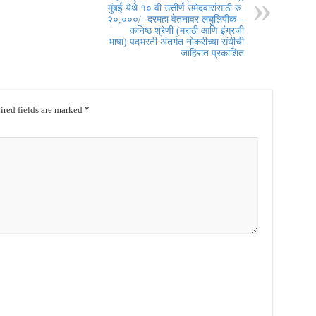
मुंबई येथे १० वी उत्तीर्ण उमेदवारांसाठी रु.
२०,०००/- दरमहा वेतनावर लघुलिपीक –
कनिष्ठ श्रेणी (मराठी आणि इंग्रजी
भाषा) पदभरती अंतर्गत नोकरीच्या संधीची
जाहिरात प्रकाशित
red fields are marked
*