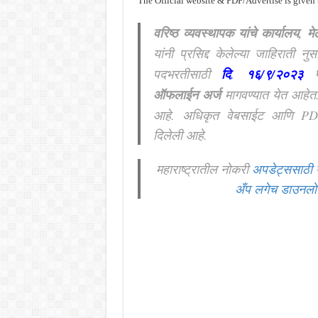
The Official website & PDF/Advertise is given
वरिष्ठ व्यवस्थापक यांचे कार्यालय, म
यांनी प्रसिद्द केलेल्या जाहिराती नु
पदभरतीसाठी
दि
.
१६/९/२०२३
पर
ऑफलाईन अर्ज
मागवण्यात येत आहेत
आहे. अधिकृत वेबसाईट आणि PD
दिलेली आहे.
महाराष्ट्रातील नोकरी
अपडेट्ससाठी 
अँप लगेच डाउनल