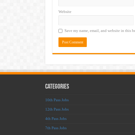
Website
Save my name, email, and website in this b
Categories
10th Pass Jobs
12th Pass Jobs
4th Pass Jobs
7th Pass Jobs