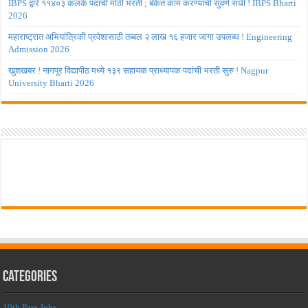
IBPS द्वारे ११४०३ कलर्क पदांची मोठी भरती ; बँकेत काम करण्याची सुवर्ण संधी ! IBPS Bharti
2026
महाराष्ट्रात अभियांत्रिकी प्रवेशासाठी तब्बल २ लाख १६ हजार जागा उपलब्ध ! Engineering
Admission 2026
खुशखबर ! नागपूर विद्यापीठ मध्ये १३९ सहायक प्राध्यापक पदांची भरती सुरु ! Nagpur
University Bharti 2026
Categories
10th Pass Jobs