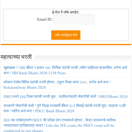
ई-मेल पें जॉब अपडेट:
Email ID :
महत्वाच्या भरती
खुशखबर !! SBI बँकेत १ हजार ५३८ लिपिक पदांची भरती ,नवीन जाहिरात प्रकाशित; लगेच अर्ज
करा ! SBI Bank Bharti 2026 1538 Posts
कोकण रेल्वेत विविध पदांची भरती होणार , एकूण रिक्त जागा २०२ ; लगेच अर्ज करा !
Kokanrailway Bharti 2026
ISRO मध्ये ३३६ रिक्त पदांची भरती सुरु ; पदवीधरांसाठी नोकरीची संधी ! ISRO Bharti 2026
सरकारी नोकरीची संधी ! पुणे जिल्हा मध्यवर्ती बँकेत २८९ शिपाई पदांची भरती सुरु; पात्रता १२वी
पास ! त्वरित अर्ज करा ! PDCC Bank Bharti 2026
JEE च्या परीक्षेप्रमाणे NEET ची परीक्षा दोन टप्प्यामध्ये होणार ; केंद्र सरकारचे सर्वोच्च
न्यायालयात प्रतिज्ञापत्र सादर ! Like the JEE exam, the NEET exam will be
conducted in two phases.