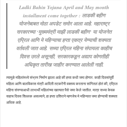
Ladki Bahin Yojana April and May month
खुशखबर ! नागपूर विद्यापीठ मध्ये १३९ सहायक प्राध्यापक पदांची भरती सुरु ! Nagpur Universi
installment come together : लाडकी बहीण
योजनेबाबत मोठा अपडेट समोर आला आहे. महाराष्ट्र
सरकारच्या ‘मुख्यमंत्री माझी लाडकी बहीण’ या योजनेत
एप्रिल आणि मे महिन्याचा हप्ता एकत्र येण्याची शक्यता
वर्तवली जात आहे. सध्या एप्रिल महिना संपायला काहीच
दिवस उरले असूनही, सरकारकडून अद्याप कोणतीही
अधिकृत तारीख जाहीर करण्यात आलेली नाही.
त्यामुळे महिलांमध्ये संभ्रम निर्माण झाला आहे की हप्ता कधी जमा होणार. काही दिवसांपूर्वी
महिला आणि बालविकास मंत्री आदिती तटकरेंनी वक्तव्य करताना सांगितलं होतं की, एप्रिल
महिना संपण्याआधी लाभार्थी महिलांच्या खात्यात पैसे जमा केले जातील. मात्र सध्या केवळ
सहाच दिवस शिल्लक असल्याने, हा हप्ता उशिराने म्हणजेच मे महिन्यात जमा होण्याची शक्यता
अधिक आहे.