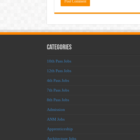
Categories
10th Pass Jobs
12th Pass Jobs
4th Pass Jobs
7th Pass Jobs
8th Pass Jobs
Admission
ANM Jobs
Apprenticeship
Architecture Jobs