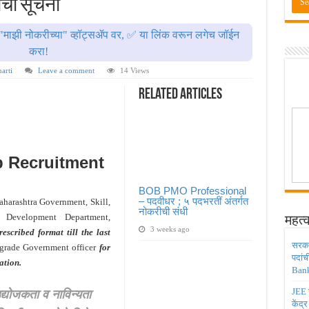
तीची सूचना
ाठी तब्बल २ लाख १६ हजार जागा उपलब्ध ! Engineering Admission 2026
 सहायक प्राध्यापक पदांची भरती सुरु ! Nagpur University Bharti 2026
"माझी नोकरीच्या" व्हॉट्सॲप वर, ✅ या लिंक वरून लगेच जॉईन
दांची परीक्षा आता २८ जुलै ऐवजी २ ऑगस्ट २०२६ ला होणार ! Adivasi vibhag bharti 2026
करा!
डिया मध्ये ३९५ पदांची भरती ! Union Bank of India Bharti 2026
arti
Leave a comment
14 Views
ंजिनिअर पदांची मोठी भरती ; अर्ज प्रक्रिया सुरु ! Railway 4098 Junior Engineer Posts Bharti
Related Articles
 Recruitment
BOB PMO Professional
– पदवीधर ; ५ पदभरतीं अंतर्गत
harashtra Government, Skill,
नोकरीची संधी
y Development Department,
महत्व
3 weeks ago
escribed format till the last
सरकार
 grade Government officer
for
पदांच
ation.
Bank
द्योजकता व नाविन्यता
JEE च
केंद्