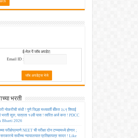
 2026
ई-मेल पें जॉब अपडेट:
Email ID :
ाच्या भरती
ी नोकरीची संधी ! पुणे जिल्हा मध्यवर्ती बँकेत २८९ शिपाई
ी भरती सुरु; पात्रता १२वी पास ! त्वरित अर्ज करा ! PDCC
 Bharti 2026
्या परीक्षेप्रमाणे NEET ची परीक्षा दोन टप्प्यामध्ये होणार ;
र सरकारचे सर्वोच्च न्यायालयात प्रतिज्ञापत्र सादर ! Like