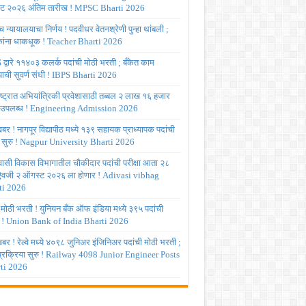
ट २०२६ अंतिम तारीख ! MPSC Bharti 2026
च्च न्यायालयाचा निर्णय ! पदवीधर वेतनश्रेणी पुन्हा थांबली ;
षकांना धाकधूक ! Teacher Bharti 2026
द्वारे ११४०३ कलर्क पदांची मोठी भरती ; बँकेत काम
ाची सुवर्ण संधी ! IBPS Bharti 2026
ष्ट्रात अभियांत्रिकी प्रवेशासाठी तब्बल २ लाख १६ हजार
 उपलब्ध ! Engineering Admission 2026
र ! नागपूर विद्यापीठ मध्ये १३९ सहायक प्राध्यापक पदांची
 सुरु ! Nagpur University Bharti 2026
ासी विकास विभागातील चौकीदार पदांची परीक्षा आता २८
 ऐवजी २ ऑगस्ट २०२६ ला होणार ! Adivasi vibhag
ti 2026
 मोठी भरती ! युनियन बँक ऑफ इंडिया मध्ये ३९५ पदांची
 ! Union Bank of India Bharti 2026
र ! रेल्वे मध्ये ४०९८ जुनिअर इंजिनिअर पदांची मोठी भरती ;
 प्रक्रिया सुरु ! Railway 4098 Junior Engineer Posts
ti 2026