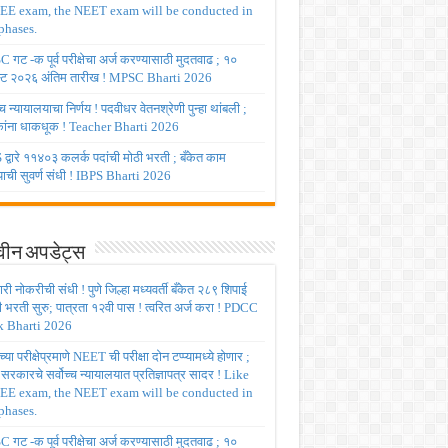
JEE exam, the NEET exam will be conducted in
phases.
गट -क पूर्व परीक्षेचा अर्ज करण्यासाठी मुदतवाढ ; १०
ट २०२६ अंतिम तारीख ! MPSC Bharti 2026
च्च न्यायालयाचा निर्णय ! पदवीधर वेतनश्रेणी पुन्हा थांबली ;
षकांना धाकधूक ! Teacher Bharti 2026
द्वारे ११४०३ कलर्क पदांची मोठी भरती ; बँकेत काम
ाची सुवर्ण संधी ! IBPS Bharti 2026
ीन अपडेट्स
ी नोकरीची संधी ! पुणे जिल्हा मध्यवर्ती बँकेत २८९ शिपाई
ी भरती सुरु; पात्रता १२वी पास ! त्वरित अर्ज करा ! PDCC
 Bharti 2026
्या परीक्षेप्रमाणे NEET ची परीक्षा दोन टप्प्यामध्ये होणार ;
र सरकारचे सर्वोच्च न्यायालयात प्रतिज्ञापत्र सादर ! Like
JEE exam, the NEET exam will be conducted in
phases.
गट -क पूर्व परीक्षेचा अर्ज करण्यासाठी मुदतवाढ ; १०