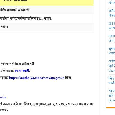
ऑगस्
विशेष कार्यकारी अधिकारी
सर्वो
शिक्
शैक्षणिक पात्रताकरिता जाहिरात/PDF बघावी.
IBPS 
२ जागा
करण्य
महारा
जागा
खुशखब
भरती
आदिव
ष शासकीय सेवेतील अधिकाऱ्री
जुलै
bhar
ा अर्ज यासाठी
PDF बघावी.
ज यासाठी
https://kaushalya.mahaswayam.gov.in
किंवा
बँकेत
भरती
खुशखब
अर्ज
v.in
Bhar
्योजकता व नाविन्यता विभाग, मुख्य इमारत, कक्ष क्र. २०४, २रा मजला, मादाम कामा
– ४०००३२