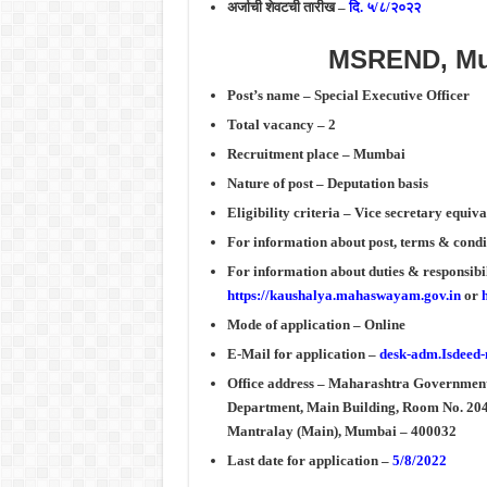
अर्जाची शेवटची तारीख –
दि. ५/८/२०२२
MSREND, Mu
Post’s name – Special Executive Officer
Total vacancy – 2
Recruitment place – Mumbai
Nature of post – Deputation basis
Eligibility criteria – Vice secretary equi
For information about post, terms & condi
For information about duties & responsibili
https://kaushalya.mahaswayam.gov.in
or
Mode of application – Online
E-Mail for application –
desk-adm.Isdeed
Office address – Maharashtra Government
Department, Main Building, Room No. 2
Mantralay (Main), Mumbai – 400032
Last date for application –
5/8/2022