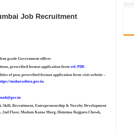
mbai Job Recruitment
valent grade Government officer
tions, prescribed format application form
ref. PDF.
ties of post, prescribed format application form visit website –
https://maharashtra.gov.in.
-mah@gov.in
, Skill, Recruitment, Entrepreneurship & Novelty Development
04, 2nd Floor, Madam Kama Marg, Hutatma Rajguru Chowk,