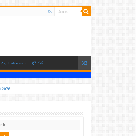
Age Calculator
संपर्क
ti 2026
 JEE exam, the NEET exam will be conducted in two phases.