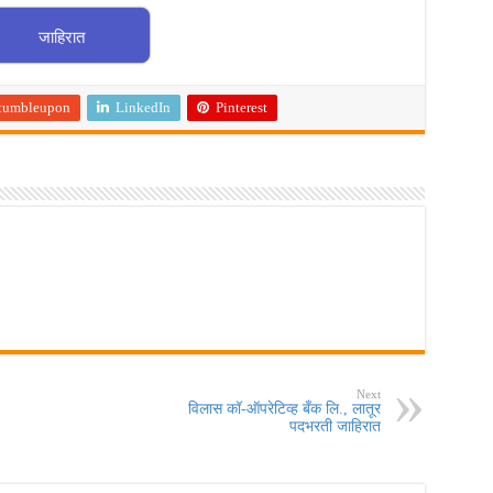
जाहिरात
tumbleupon
LinkedIn
Pinterest
Next
विलास कॉ-ऑपरेटिव्ह बँक लि., लातूर
पदभरती जाहिरात