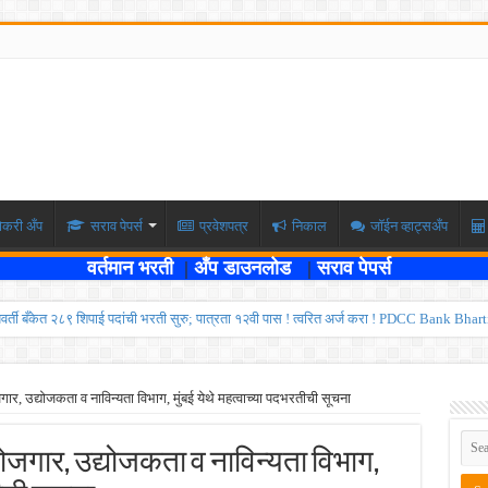
ोकरी अँप
सराव पेपर्स
प्रवेशपत्र
निकाल
जॉईन व्हाट्सअँप
वर्तमान भरती
|
अँप डाउनलोड
|
सराव पेपर्स
्यवर्ती बँकेत २८९ शिपाई पदांची भरती सुरु; पात्रता १२वी पास ! त्वरित अर्ज करा ! PDCC Bank Bhar
्षा दोन टप्प्यामध्ये होणार ; केंद्र सरकारचे सर्वोच्च न्यायालयात प्रतिज्ञापत्र सादर ! Like the
ण्यासाठी मुदतवाढ ; १० ऑगस्ट २०२६ अंतिम तारीख ! MPSC Bharti 2026
गार, उद्योजकता व नाविन्यता विभाग, मुंबई येथे महत्वाच्या पदभरतीची सूचना
वेतनश्रेणी पुन्हा थांबली ; शिक्षकांना धाकधूक ! Teacher Bharti 2026
रोजगार, उद्योजकता व नाविन्यता विभाग,
भरती ; बँकेत काम करण्याची सुवर्ण संधी ! IBPS Bharti 2026