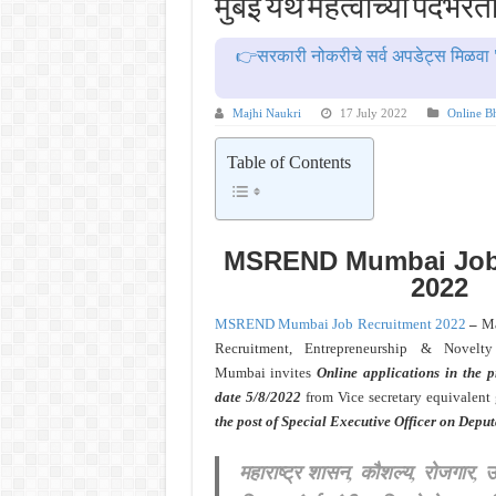
मुंबई येथे महत्वाच्या पदभर
महाराष्ट्रात अभियांत्रिकी प्रवेशास
खुशखबर ! नागपूर विद्यापीठ मध्ये १३९
👉सरकारी नोकरीचे सर्व अपडेट्स मिळवा 
आदिवासी विकास विभागातील चौकीदार प
बँकेत मोठी भरती ! युनियन बँक ऑफ इं
Majhi Naukri
17 July 2022
Online Bh
खुशखबर ! रेल्वे मध्ये ४०९८ जुनिअर इ
Table of Contents
MSREND Mumbai Job
2022
MSREND Mumbai Job Recruitment 2022
–
Ma
Recruitment, Entrepreneurship & Novelt
Mumbai invites
Online applications in the pr
date
5/8/2022
from Vice secretary equivalent
the post of Special Executive Officer on Deput
महाराष्ट्र शासन, कौशल्य, रोजगार, उ