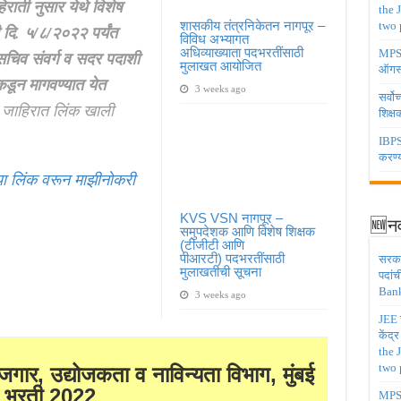
हिराती नुसार येथे विशेष
the 
शासकीय तंत्रनिकेतन नागपूर –
two 
 दि. ५/८/२०२२ पर्यंत
विविध अभ्यागत
अधिव्याख्याता पदभरतींसाठी
MPSC 
चिव संवर्ग व सदर पदाशी
मुलाखत आयोजित
ऑगस्
डून मागवण्यात येत
3 weeks ago
सर्वो
जाहिरात लिंक खाली
शिक्
IBPS 
करण्य
ा लिंक वरून माझीनोकरी
KVS VSN नागपूर –
🆕नव
समुपदेशक आणि विशेष शिक्षक
(टीजीटी आणि
पीआरटी) पदभरतींसाठी
सरकार
मुलाखतीची सूचना
पदांच
Bank
3 weeks ago
JEE च
केंद्
the 
two 
जगार, उद्योजकता व नाविन्यता विभाग, मुंबई
भरती 2022
MPSC 