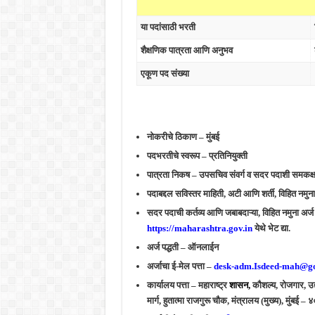
या पदांसाठी भरती
शैक्षणिक पात्रता आणि अनुभव
एकूण पद संख्या
नोकरीचे ठिकाण – मुंबई
पदभरतीचे स्वरूप – प्रतिनियुक्ती
पात्रता निकष – उपसचिव संवर्ग व सदर पदाशी समकक्
पदाबद्दल सविस्तर माहिती, अटी आणि शर्ती, विहित नमुन
सदर पदाची कर्तव्य आणि जबाबदाऱ्या, विहित नमुना अर्
https://maharashtra.gov.in
येथे भेट द्या.
अर्ज पद्धती – ऑनलाईन
अर्जाचा ई-मेल पत्ता –
desk-adm.Isdeed-mah@go
कार्यालय पत्ता – महाराष्ट्र
शासन,
कौशल्य, रोजगार, उद
मार्ग, हुतात्मा राजगुरू चौक, मंत्रालय (मुख्य), मुंबई 