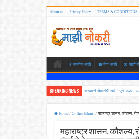
About us
Privacy Policy
TERMS & CONDITIONS
वतर्मान भरती
मेगा भरती
माझी न
Breaking News
सरकारी नोकरीची संधी ! पुणे जिल्हा मध
JEE च्या परीक्षेप्रमाणे NEET ची परीक
MPSC गट -क पूर्व परीक्षेचा अर्ज कर
Home
/
Online Bharti
/
महाराष्ट्र शासन, कौशल्य, रोज
सर्वोच्च न्यायालयाचा निर्णय ! पदवीधर 
महाराष्ट्र शासन, कौशल्य, 
IBPS द्वारे ११४०३ कलर्क पदांची मोठी 