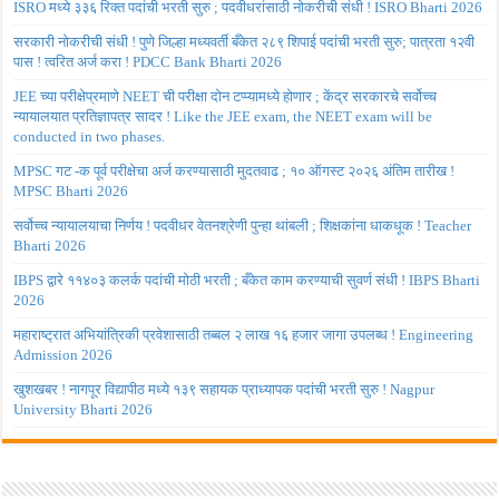
ISRO मध्ये ३३६ रिक्त पदांची भरती सुरु ; पदवीधरांसाठी नोकरीची संधी ! ISRO Bharti 2026
सरकारी नोकरीची संधी ! पुणे जिल्हा मध्यवर्ती बँकेत २८९ शिपाई पदांची भरती सुरु; पात्रता १२वी
पास ! त्वरित अर्ज करा ! PDCC Bank Bharti 2026
JEE च्या परीक्षेप्रमाणे NEET ची परीक्षा दोन टप्प्यामध्ये होणार ; केंद्र सरकारचे सर्वोच्च
न्यायालयात प्रतिज्ञापत्र सादर ! Like the JEE exam, the NEET exam will be
conducted in two phases.
MPSC गट -क पूर्व परीक्षेचा अर्ज करण्यासाठी मुदतवाढ ; १० ऑगस्ट २०२६ अंतिम तारीख !
MPSC Bharti 2026
सर्वोच्च न्यायालयाचा निर्णय ! पदवीधर वेतनश्रेणी पुन्हा थांबली ; शिक्षकांना धाकधूक ! Teacher
Bharti 2026
IBPS द्वारे ११४०३ कलर्क पदांची मोठी भरती ; बँकेत काम करण्याची सुवर्ण संधी ! IBPS Bharti
2026
महाराष्ट्रात अभियांत्रिकी प्रवेशासाठी तब्बल २ लाख १६ हजार जागा उपलब्ध ! Engineering
Admission 2026
खुशखबर ! नागपूर विद्यापीठ मध्ये १३९ सहायक प्राध्यापक पदांची भरती सुरु ! Nagpur
University Bharti 2026