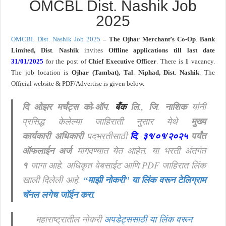
OMCBL Dist. Nashik Job
2025
OMCBL Dist. Nashik Job 2025
– The Ojhar
Merchant’s Co-Op
.
Bank
Limited, Dist
.
Nashik
invites
Offline
applications
till last date
31/01/2025
for the post of
Chief Executive Officer
. There is
1
vacancy.
The job location is
Ojhar
(Tambat), Tal
.
Niphad, Dist
.
Nashik
. The
Official website & PDF/Advertise is given below.
दि ओझर मर्चंट्स को-ऑप
.
बँक
लि
.
, जि
.
नाशिक
यांनी
प्रसिद्ध केलेल्या जाहिराती नुसार येथे
मुख्य
कार्यकारी अधिकारी
पदभरतीसाठी
दि
.
३१/०१/२०२५
पर्यंत
ऑफलाईन अर्ज
मागवण्यात येत आहेत.
या भरती अंतर्गत
१
जागा आहे. अधिकृत वेबसाईट आणि PDF जाहिरात लिंक
खाली दिलेली आहे.
“माझी नोकरी”
या लिंक वरून टेलिग्राम
चॅनल लगेच जॉईन करा
.
महाराष्ट्रातील नोकरी
अपडेट्ससाठी या लिंक वरून