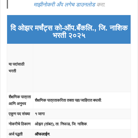
माझीनोकरी अँप लगेच डाउनलोड
करा.
दि ओझर मर्चंट्स को-ऑप.
बँक
लि., जि. नाशिक
भरती २०२५
या पदांसाठी
भरती
शैक्षणिक पात्रता
शैक्षणिक पात्रताकरिता तक्ता पहा/जाहिरात बघावी
.
आणि अनुभव
एकूण पद संख्या
१ जागा
नोकरीचे ठिकाण
ओझर (तांबट), ता
.
निफाड, जि
.
नाशिक
.
अर्ज पद्धती
ऑफलाईन
.