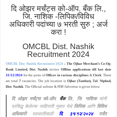
दि ओझर मर्चंट्स को-ऑप. बँक लि.,
जि. नाशिक -लिपिक/विविध
अधिकारी पदांच्या ७ भरती सुरु ; अर्ज
करा !
OMCBL Dist. Nashik
Recruitment 2024
OMCBL Dist. Nashik Recruitment 2024
– The Ojhar
Merchant’s Co-Op
.
Bank Limited, Dist
.
Nashik
invites
Offline
applications
till last date
31/12/2024
for the posts of
Officer in various disciplines
&
Clerk
. There
are total
7
vacancies. The job location is
Ojhar
(Tambat), Tal
.
Niphad,
Dist
.
Nashik
. The Official website & PDF/Advertise is given below.
दि ओझर मर्चंट्स को-ऑप
.
बँक
लि
.
, जि
.
नाशिक
यांनी
प्रसिद्ध केलेल्या जाहिराती नुसार येथे
लिपिक
आणि
विविध
अधिकारी
पदभरतीसाठी
दि
.
३१/१२/२०२४
पर्यंत