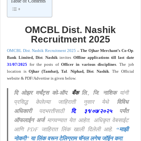
Table of Contents
खुशखबर ! नागपूर विद्यापीठ मध्ये १३९ सहायक प्राध्यापक पदांची भरती सुरु ! Nagpur Universi
OMCBL Dist. Nashik
Recruitment 2025
OMCBL Dist. Nashik Recruitment 2025
– The Ojhar
Merchant’s Co-Op
.
Bank Limited, Dist
.
Nashik
invites
Offline
applications
till last date
31/07/2025
for the posts of
Officer in various disciplines
. The job
location is
Ojhar
(Tambat), Tal
.
Niphad, Dist
.
Nashik
. The Official
website & PDF/Advertise is given below.
दि ओझर मर्चंट्स को-ऑप
.
बँक
लि
.
, जि
.
नाशिक
यांनी
प्रसिद्ध केलेल्या जाहिराती नुसार येथे
विविध
अधिकारी
पदभरतीसाठी
दि
.
३१/०७/२०२५
पर्यंत
ऑफलाईन अर्ज
मागवण्यात येत आहेत.
अधिकृत वेबसाईट
आणि PDF जाहिरात लिंक खाली दिलेली आहे.
“माझी
नोकरी”
या लिंक वरून टेलिग्राम चॅनल लगेच जॉईन करा
.