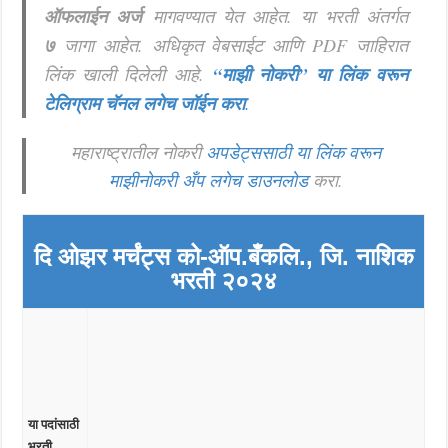
ऑफलाईन अर्ज
मागवण्यात येत आहेत.
या भरती अंतर्गत
७
जागा आहेत. अधिकृत वेबसाईट आणि PDF जाहिरात
लिंक खाली दिलेली आहे.
“माझी नोकरी”
या लिंक वरून
टेलिग्राम चॅनल लगेच जॉईन करा
.
महाराष्ट्रातील नोकरी
अपडेट्ससाठी या लिंक वरून
माझीनोकरी अँप लगेच डाउनलोड
करा.
दि ओझर मर्चंट्स को-ऑप.
बँक
लि., जि. नाशिक
भरती २०२४
या पदांसाठी
भरती