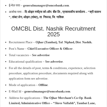
ई-मेल पत्ता –
generalmanager@omcobank.com
.
अर्जाचा पत्ता –
दि ओझर मर्चंट्स को-ऑप
.
बँक
लि
.
, प्रशासकीय कार्यालय – “श्री वल्लभ
“, तांबट लेन,
ओझर (तांबट), ता
.
निफाड,
जि
.
नाशिक
.
OMCBL Dist. Nashik Recruitment
2025
Recruitment Place –
Ojhar (Tambat), Tal
.
Niphad, Dist
.
Nashik.
Post’s Name
–
Chief Executive Officer & Officer
.
Total vacancies –
See advertise
Educational qualification –
See advertise
.
For all the details of post, terms & conditions, experience, selection
procedure, application procedure, documents required along with
application form see advertise
.
Mode of application –
Offline
.
E-Mail Id –
generalmanager@omcobank.com
.
Address for
applications
–
The Ojhar
Merchant’s Co-Op
.
Bank
Limited, Administrative Office – “Shree Vallabh”, Tambat Lane,