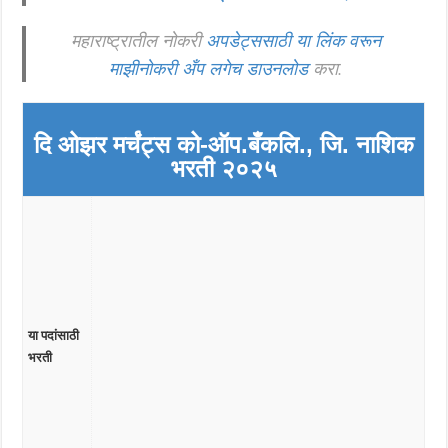
महाराष्ट्रातील नोकरी
अपडेट्ससाठी या लिंक वरून
माझीनोकरी अँप लगेच डाउनलोड
करा.
दि ओझर मर्चंट्स को-ऑप.
बँक
लि., जि. नाशिक
भरती २०२५
या पदांसाठी
भरती