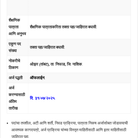
शैक्षणिक
पात्रता
शैक्षणिक पात्रताकरिता तक्ता पहा/जाहिरात बघावी
.
आणि अनुभव
एकूण पद
तक्ता पहा/जाहिरात बघावी
.
संख्या
नोकरीचे
ओझर (तांबट), ता
.
निफाड, जि
.
नाशिक
.
ठिकाण
अर्ज पद्धती
ऑफलाईन
.
अर्ज
करण्यासाठी
दि
.
३१/०७/२०२५
.
अंतिम
तारीख
पदांचा तपशील, अटी आणि शर्ती, निवड प्रक्रिया, पात्रता निकष अर्जासोबत जोडावयाची
आवश्यक कागदपत्रे, अर्ज प्रक्रिया यांच्या विस्तृत माहितीसाठी आणि इतर माहितीसाठी
जाहिरात पहा.