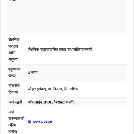
शैक्षणिक
पात्रता
शैक्षणिक पात्रताकरिता तक्ता पहा/जाहिरात बघावी
.
आणि
अनुभव
एकूण पद
७ जागा
संख्या
नोकरीचे
ओझर (तांबट), ता
.
निफाड, जि
.
नाशिक
.
ठिकाण
अर्ज पद्धती
ऑफलाईन
.
(PDF/वेबसाईट बघावी)
अर्ज
करण्यासाठी
दि
.
३१/१२/२०२४
.
अंतिम
तारीख