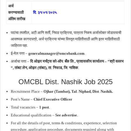
अर्ज
करण्यासाठी
दि
.
३१/०१/२०२५
.
अंतिम तारीख
पदांचा तपशील, अटी आणि शर्ती, निवड प्रक्रिया, पात्रता निकष अर्जासोबत जोडावयाची
आवश्यक कागदपत्रे, अर्ज प्रक्रिया यांच्या विस्तृत माहितीसाठी आणि इतर माहितीसाठी
जाहिरात पहा.
ई-मेल पत्ता –
generalmanager@omcobank.com
.
अर्जाचा पत्ता –
दि ओझर मर्चंट्स को-ऑप
.
बँक
लि
.
, प्रशासकीय कार्यालय – “श्री वल्लभ
“, तांबट लेन,
ओझर (तांबट), ता
.
निफाड,
जि
.
नाशिक
.
OMCBL Dist. Nashik Job 2025
Recruitment Place –
Ojhar (Tambat), Tal
.
Niphad, Dist
.
Nashik.
Post’s Name
–
Chief Executive Officer
Total vacancies –
1 post
.
Educational qualification –
See advertise
.
For all the details of post, terms & conditions, experience, selection
procedure, application procedure, documents required along with