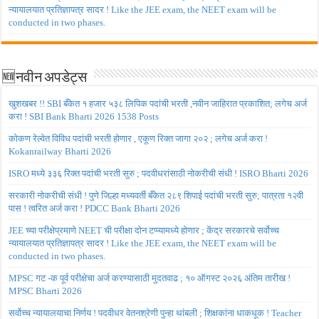
न्यायालयात प्रतिज्ञापत्र सादर ! Like the JEE exam, the NEET exam will be
conducted in two phases.
🆕नवीन अपडेट्स
खुशखबर !! SBI बँकेत १ हजार ५३८ लिपिक पदांची भरती ,नवीन जाहिरात प्रकाशित; लगेच अर्ज
करा ! SBI Bank Bharti 2026 1538 Posts
कोकण रेल्वेत विविध पदांची भरती होणार , एकूण रिक्त जागा २०२ ; लगेच अर्ज करा !
Kokanrailway Bharti 2026
ISRO मध्ये ३३६ रिक्त पदांची भरती सुरु ; पदवीधरांसाठी नोकरीची संधी ! ISRO Bharti 2026
सरकारी नोकरीची संधी ! पुणे जिल्हा मध्यवर्ती बँकेत २८९ शिपाई पदांची भरती सुरु; पात्रता १२वी
पास ! त्वरित अर्ज करा ! PDCC Bank Bharti 2026
JEE च्या परीक्षेप्रमाणे NEET ची परीक्षा दोन टप्प्यामध्ये होणार ; केंद्र सरकारचे सर्वोच्च
न्यायालयात प्रतिज्ञापत्र सादर ! Like the JEE exam, the NEET exam will be
conducted in two phases.
MPSC गट -क पूर्व परीक्षेचा अर्ज करण्यासाठी मुदतवाढ ; १० ऑगस्ट २०२६ अंतिम तारीख !
MPSC Bharti 2026
सर्वोच्च न्यायालयाचा निर्णय ! पदवीधर वेतनश्रेणी पुन्हा थांबली ; शिक्षकांना धाकधूक ! Teacher