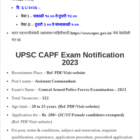
दि
.
६/८/२०२३ –
पेपर I –
सकाळी १०
.
०० ते दुपारी १२
.
००
पेपर
II –
दुपारी २
.
०० ते संध्याकाळी ५
.
००
सदर पदभरतीसंबंधी अद्ययावत माहितीसाठी
https://www.upsc.gov.in/
येथे वेळोवेळी
भेट द्या.
UPSC CAPF Exam Notification
2023
Recruitment Place –
Ref
.
PDF/Visit website
.
Post’s name –
Assistant Commandant
.
Exam’s Name –
Central Armed Police Forces
Examination – 2023
Total Vacancies –
322
.
Age limit –
20 to 25 years
.
(Ref
.
PDF/Visit website)
Application fee –
Rs
.
200/- (SC/ST/Female candidates exempted)
.
(Ref. PDF/Visit website)
For post, terms & conditions, subject and reservation, requisite
qualification, experience, application procedure, prescribed application