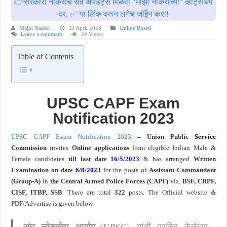
👉सरकारी नोकरीचे सर्व अपडेट्स मिळवा "माझी नोकरीच्या" व्हॉट्सॲप
वर, ✅ या लिंक वरून लगेच जॉईन करा!
खुशखबर ! नागपूर विद्यापीठ मध्ये १३९ सहायक प्राध्यापक पदांची भरती सुरु ! Nagpur Universi
Majhi Naukri
29 April 2023
Online Bharti
Leave a comment
24 Views
Table of Contents
UPSC CAPF Exam
Notification 2023
UPSC CAPF Exam Notification 2023
– Union Public
Service
Commission
invites
Online applications
from eligible Indian Male &
Female candidates
till
last date
16/5/2023
& has arranged
Written
Examination on date
6/8/2023
for the posts of
Assistant Commandant
(Group-A)
in
the Central Armed Police Forces
(
CAPF)
viz.
BSF,
CRPF,
CISF, ITBP, SSB
. There are total
322
posts.
The Official website &
PDF/Advertise is given below.
संघ लोकसेवा आयोग (UPSC)
यांनी प्रसिद्द केलेल्या