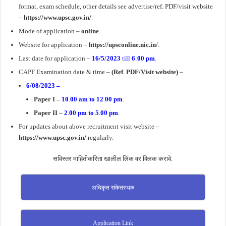
format, exam schedule, other details see advertise/ref. PDF/visit website
–
https://www.upsc.gov.in/
.
Mode of application –
online
.
Website for application –
https://upsconline.nic.in/
.
Last date for application –
16/5/2023
till
6
:
00 pm
.
CAPF Examination date & time –
(Ref
.
PDF/Visit website)
–
6/08/2023 –
Paper I –
10
.
00 am to 12
.
00 pm
.
Paper II –
2
.
00 pm to 5
.
00 pm
.
For updates about above recruitment visit website –
https://www.upsc.gov.in/
regularly.
सविस्तर माहितीकरिता खालील लिंक वर क्लिक करावे.
अधिकृत संकेतस्थळ
Application Link