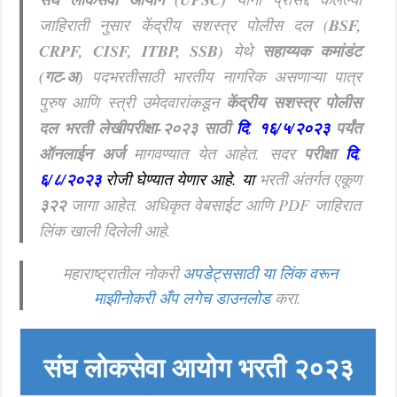
जाहिराती नुसार केंद्रीय सशस्त्र पोलीस दल (
BSF,
CRPF, CISF, ITBP, SSB)
येथे
सहाय्यक कमांडंट
(गट-अ)
पदभरतीसाठी भारतीय नागरिक असणाऱ्या पात्र
पुरुष आणि स्त्री उमेदवारांकडून
केंद्रीय सशस्त्र पोलीस
दल भरती लेखीपरीक्षा-२०२३ साठी
दि
.
१६/५/२०२३
पर्यंत
ऑनलाईन अर्ज
मागवण्यात येत आहेत. सदर
परीक्षा
दि
.
६/८/२०२३
रोजी घेण्यात येणार आहे. या
भरती अंतर्गत एकूण
३२२
जागा आहेत. अधिकृत वेबसाईट आणि PDF जाहिरात
लिंक खाली दिलेली आहे.
महाराष्ट्रातील नोकरी
अपडेट्ससाठी या लिंक वरून
माझीनोकरी अँप लगेच डाउनलोड
करा.
संघ लोकसेवा आयोग
भरती २०२३