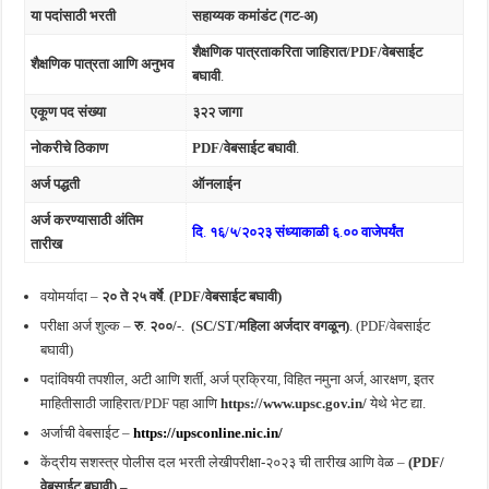
या पदांसाठी भरती
सहाय्यक कमांडंट (गट-अ)
शैक्षणिक पात्रताकरिता जाहिरात/PDF/वेबसाईट
शैक्षणिक पात्रता आणि अनुभव
बघावी
.
एकूण पद संख्या
३२२ जागा
नोकरीचे ठिकाण
PDF/वेबसाईट बघावी
.
अर्ज पद्धती
ऑनलाईन
अर्ज करण्यासाठी अंतिम
दि
.
१६/५/२०२३ संध्याकाळी ६
.
०० वाजेपर्यंत
तारीख
वयोमर्यादा –
२० ते २५ वर्षे
.
(PDF/वेबसाईट बघावी)
परीक्षा अर्ज शुल्क –
रु
.
२००/-
.
(SC/ST/महिला अर्जदार वगळून)
. (PDF/वेबसाईट
बघावी)
पदांविषयी तपशील, अटी आणि शर्ती, अर्ज प्रक्रिया, विहित नमुना अर्ज, आरक्षण, इतर
माहितीसाठी जाहिरात/PDF पहा आणि
https://www.upsc.gov.in/
येथे भेट द्या.
अर्जाची वेबसाईट –
https://upsconline.nic.in/
केंद्रीय सशस्त्र पोलीस दल भरती लेखीपरीक्षा-२०२३ ची तारीख आणि वेळ –
(PDF/
वेबसाईट बघावी) –