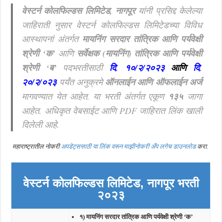
वेस्टर्न कोलफिल्डस लिमिटेड, नागपूर
यांनी प्रसिद्द केलेल्या
जाहिराती नुसार वेस्टर्न कोलफिल्डस लिमिटेडच्या विविध
आस्थापनां अंतर्गत
मायनिंग सरदार तांत्रिक आणि पर्यवेक्षी
श्रेणी ‘क’
आणि
सर्वेक्षक (मायनिंग) तांत्रिक आणि पर्यवेक्षी
श्रेणी ‘ब’
पदभरतीसाठी
दि
.
१०/२/२०२३
आणि
दि
.
२०/२/०२३
पर्यंत अनुक्रमे
ऑनलाईन आणि ऑफलाईन अर्ज
मागवण्यात येत आहेत.
या भरती अंतर्गत एकूण
१३५
जागा
आहेत. अधिकृत वेबसाईट आणि PDF जाहिरात लिंक खाली
दिलेली आहे.
महाराष्ट्रातील नोकरी
अपडेट्ससाठी या लिंक वरून माझीनोकरी अँप लगेच डाउनलोड
करा.
वेस्टर्न कोलफिल्डस लिमिटेड, नागपूर भरती
२०२३
१) मायनिंग सरदार तांत्रिक आणि पर्यवेक्षी श्रेणी ‘क’