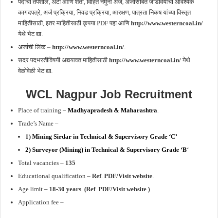
पदांचा तपशील, अटी आणि शर्ती, विहित नमुना अर्ज, अर्जासोबत जोडावयाची आवश्यक
कागदपत्रे, अर्ज प्रक्रिया, निवड प्रक्रिया, आरक्षण, पात्रता निकष यांच्या विस्तृत
माहितीसाठी, इतर माहितीसाठी कृपया PDF पहा आणि
http://www.westerncoal.in/
येथे भेट द्या.
अर्जाची लिंक –
http://www.westerncoal.in/
.
सदर पदभरतीविषयी अद्ययावत माहितीसाठी
http://www.westerncoal.in/
येथे
वेळोवेळी भेट द्या.
WCL Nagpur Job Recruitment
Place of training –
Madhyapradesh & Maharashtra
.
Trade’s Name –
1)
Mining Sirdar in Technical & Supervisory Grade ‘C’
2)
Surveyor (Mining) in Technical & Supervisory Grade ‘B
‘
Total vacancies –
135
Educational qualification –
Ref
.
PDF/Visit website
.
Age limit –
18-30 years
.
(Ref
.
PDF/Visit website
.
)
Application fee –