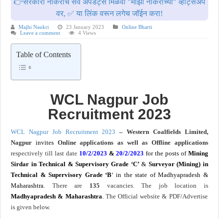
👉सरकारी नोकरीचे सर्व अपडेट्स मिळवा "माझी नोकरीच्या" व्हॉट्सॲप
वर, ✅ या लिंक वरून लगेच जॉईन करा!
मोठी आनंदाची बातमी ! अंगणवाडी मध्ये ४९४३ पदांसाठी मेगा भरती ! Anganwadi Bharti 4943 
Majhi Naukri
23 January 2023
Online Bharti
Leave a comment
4 Views
Table of Contents
WCL Nagpur
Job
Recruitment
2023
WCL Nagpur Job Recruitment 2023
– Western Coalfields Limited,
Nagpur
invites
Online
applications as well as Offline applications
respectively till last date
10/2/2023
&
20/2/2023
for the posts of
Mining
Sirdar in Technical & Supervisory Grade ‘C’
&
Surveyor (Mining) in
Technical & Supervisory Grade ‘B
‘ in the state of Madhyapradesh &
Maharashtra.
There are
135
vacancies. The job location is
Madhyapradesh & Maharashtra
.
The Official website & PDF/Advertise
is given below.