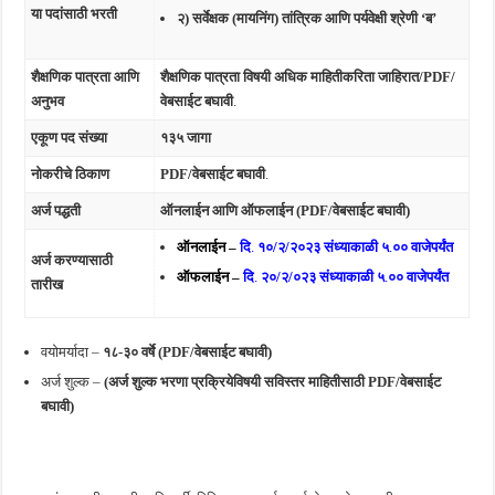
या पदांसाठी भरती
२)
सर्वेक्षक (मायनिंग) तांत्रिक आणि पर्यवेक्षी श्रेणी ‘ब’
शैक्षणिक पात्रता आणि
शैक्षणिक पात्रता विषयी अधिक माहितीकरिता जाहिरात/PDF/
अनुभव
वेबसाईट बघावी
.
एकूण पद संख्या
१३५ जागा
नोकरीचे ठिकाण
PDF/वेबसाईट बघावी
.
अर्ज पद्धती
ऑनलाईन आणि ऑफलाईन (PDF/वेबसाईट बघावी)
ऑनलाईन –
दि
.
१०/२/२०२३
संध्याकाळी ५
.
०० वाजेपर्यंत
अर्ज करण्यासाठी
ऑफलाईन –
दि
.
२०/२/०२३ संध्याकाळी ५
.
०० वाजेपर्यंत
तारीख
वयोमर्यादा –
१८-३०
वर्षे (PDF/वेबसाईट बघावी)
अर्ज शुल्क –
(अर्ज शुल्क भरणा प्रक्रियेविषयी सविस्तर माहितीसाठी PDF/वेबसाईट
बघावी)