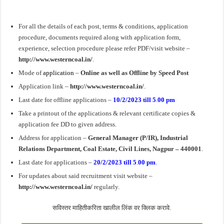
For all the details of each post, terms & conditions, application
procedure, documents required along with application form,
experience, selection procedure please refer PDF/visit website –
http://www.westerncoal.in/
.
Mode of
application
–
Online as well as Offline by Speed Post
Application link –
http://www.westerncoal.in/
.
Last date for offline applications –
10/2/2023 till 5
.
00 pm
Take a printout of the applications & relevant certificate copies &
application fee DD to given address.
Address for application –
General Manager (P/IR), Industrial
Relations Department, Coal Estate, Civil Lines, Nagpur – 440001
.
Last date for applications –
20/2/2023 till 5
.
00 pm
.
For updates about said recruitment visit website –
http://www.westerncoal.in/
regularly.
सविस्तर माहितीकरिता खालील लिंक वर क्लिक करावे.