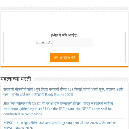
ई-मेल पें जॉब अपडेट:
Email ID :
महत्वाच्या भरती
सरकारी नोकरीची संधी ! पुणे जिल्हा मध्यवर्ती बँकेत २८९ शिपाई पदांची भरती सुरु; पात्रता १२वी
पास ! त्वरित अर्ज करा ! PDCC Bank Bharti 2026
JEE च्या परीक्षेप्रमाणे NEET ची परीक्षा दोन टप्प्यामध्ये होणार ; केंद्र सरकारचे सर्वोच्च
न्यायालयात प्रतिज्ञापत्र सादर ! Like the JEE exam, the NEET exam will be
conducted in two phases.
MPSC गट -क पूर्व परीक्षेचा अर्ज करण्यासाठी मुदतवाढ ; १० ऑगस्ट २०२६ अंतिम तारीख !
MPSC Bharti 2026