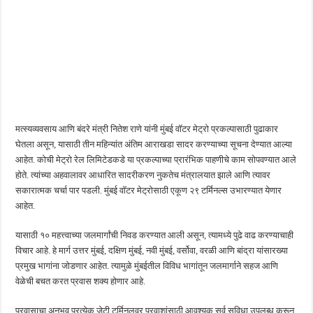
मत्स्यव्यवसाय आणि बंदरे मंत्री नितेश राणे यांनी मुंबई वॉटर मेट्रो प्रकल्पासाठी पुढाकार
घेतला असून, यासाठी तीन महिन्यांत अंतिम आराखडा सादर करण्याच्या सूचना देण्यात आल्या
आहेत. कोची मेट्रो रेल लिमिटेडकडे या प्रकल्पाच्या प्रारंभिक पाहणीचे काम सोपवण्यात आले
होते. त्यांच्या अहवालावर आधारित सादरीकरण नुकतेच मंत्रालयात झाले आणि त्यावर
सकारात्मक चर्चा पार पडली. मुंबई वॉटर मेट्रोसाठी एकूण २९ टर्मिनल्स उभारण्यात येणार
आहेत.
यासाठी १० महत्त्वाच्या जलमार्गांची निवड करण्यात आली असून, त्यामध्ये पुढे वाढ करण्याचाही
विचार आहे. हे मार्ग उत्तर मुंबई, दक्षिण मुंबई, नवी मुंबई, वर्सोवा, वरळी आणि बांद्रा यांसारख्या
प्रमुख भागांना जोडणार आहेत. त्यामुळे मुंबईतील विविध भागांतून जलमार्गाने सहज आणि
वेळेची बचत करत प्रवास शक्य होणार आहे.
प्रवासाचा अनुभव प्रत्येक जेटी टर्मिनलवर प्रवाशांसाठी आवश्यक सर्व सुविधा उपलब्ध करून