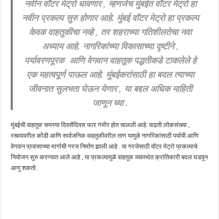
नवीन वॉटर मेट्रो धावणार , म्हणजेच मुंबईत वॉटर मेट्रो हा
खुशखबर ! रेल्वे मध्ये ४०९८ जुनिअर इंजिनिअर पदांची मोठी भरती ; अर्ज प्रक्रिया सुरु ! Rai
नवीन प्रकल्प सुरु होणार आहे. मुंबई वॉटर मेट्रो हा प्रकल्प
केवळ वाहतुकीचा नव्हे , तर शहराच्या गतिशीलतेचा नवा
अध्याय आहे. नागरिकांच्या विकासाच्या दृष्टीने ,
पर्यावरणपूरक आणि वेगवान वाहतूक पद्धतीकडे टाकलेले हे
एक महत्वपूर्ण पाऊल आहे. मुंबईकरांसाठी हा बदल त्याच्या
जीवनात सुलभता घेऊन येणार , या बद्दल अधिक माहिती
जाणून घ्या .
मुंबईची वाहतूक समस्या दिवसेंदिवस फार गंभीर होत चालली आहे. वाढती लोकसंख्या ,
रस्त्यावरील कोंडी आणि सार्वजनिक वाहतुकीवरील ताण यामुळे नागरिकांसाठी पर्यायी आणि
वेगवान प्रवासाच्या मार्गाची गरज निर्माण झाली आहे . या गरजेसाठी वॉटर मेट्रो प्रकल्पाचे
नियोजन सुरु करण्यात आले आहे , या प्रकल्पामुळे वाहतूक व्यवस्थेत क्रांतिकारी बदल घडवून
आणू शकतो.